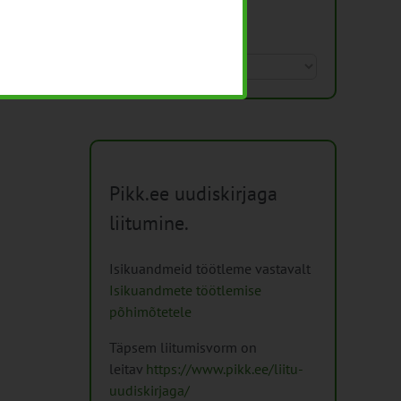
Arhiiv
Arhiiv
Pikk.ee uudiskirjaga
liitumine.
Isikuandmeid töötleme vastavalt
Isikuandmete töötlemise
põhimõtetele
Täpsem liitumisvorm on
leitav
https://www.pikk.ee/liitu-
uudiskirjaga/