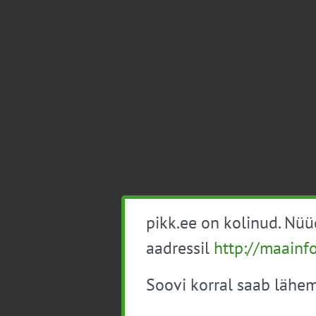
pikk.ee on kolinud. Nü
aadressil
http://maainf
Soovi korral saab lähem