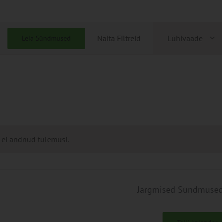
Sündmu
Näita Filtreid
Lühivaade
Leia Sündmused
Views
Navigati
 ei andnud tulemusi.
Järgmised
Sündmuse