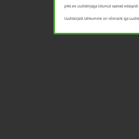
pikk.ee uudiskirjaga liitunud saavad edaspidi
Uudiskirjast lahkumine on võimalik iga uudisk