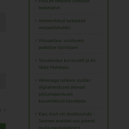
PIKK.ee teekond ühtsesse
teabesalve
s
Ammendatud turbaalad
marjapõldudeks
on
Virtuaaltara: unistusest
praktilise tööriistani
Turuaiandus kui elustiil ja äri:
Väike Mahetalu
Vähemaga rohkem: kuidas
digilahendused aitavad
põllumajanduses
kasumlikkust kasvatada
d
Kips, kiud või struktuurlubi –
Soomes avaldati uus juhend
mulla parandamisest