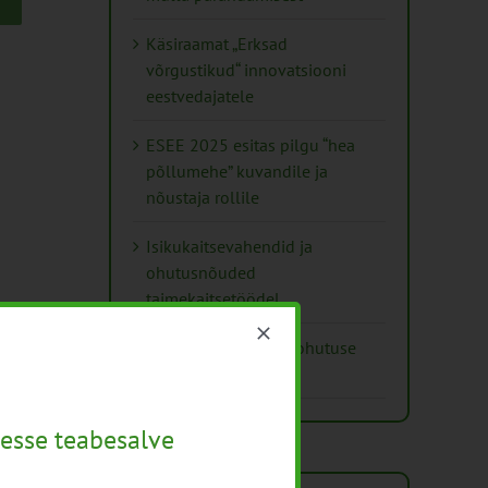
Käsiraamat „Erksad
võrgustikud“ innovatsiooni
eestvedajatele
ESEE 2025 esitas pilgu “hea
põllumehe” kuvandile ja
nõustaja rollile
Isikukaitsevahendid ja
ohutusnõuded
taimekaitsetöödel
Mida näitavad toiduohutuse
seirearuanded
esse teabesalve