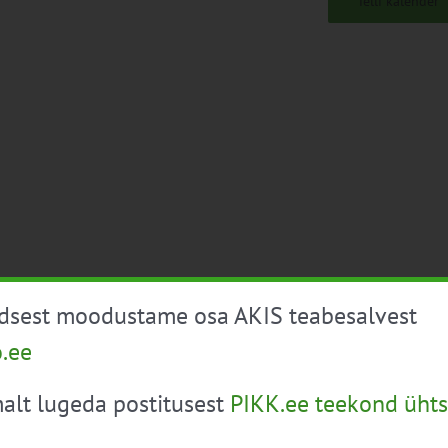
Telli kalender
üdsest moodustame osa AKIS teabesalvest
o.ee
alt lugeda postitusest
PIKK.ee teekond ühts