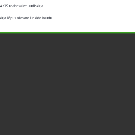
 AKIS teabesalve uudiskirja.
irja lõpus olevate linkide kaudu.