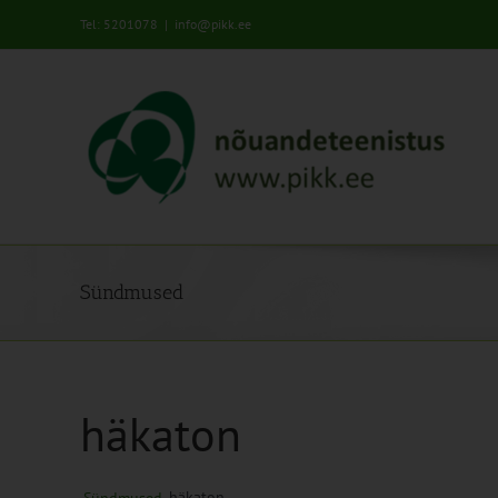
Skip
Tel: 5201078
|
info@pikk.ee
to
content
Sündmused
häkaton
häkaton