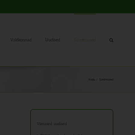
Valdkonnad
Uudised
Sündmused
Kodu
Sündmused
Viimased uudised