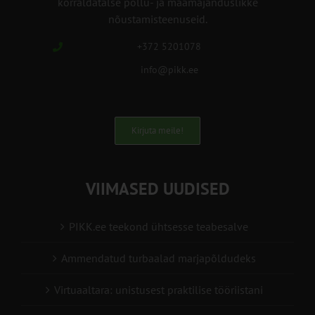
korraldatalse põllu- ja maamajanduslikke
nõustamisteenuseid.
+372 5201078
info@pikk.ee
Kirjuta meile!
VIIMASED UUDISED
PIKK.ee teekond ühtsesse teabesalve
Ammendatud turbaalad marjapõldudeks
Virtuaaltara: unistusest praktilise tööriistani