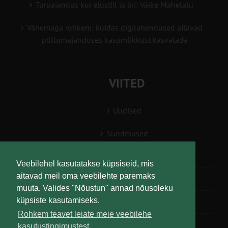
Turuaiandus kui elustiil ja äri: Väike Mahetalu
Vähemaga rohkem: kuidas digilahendused aitavad
põllumajanduses kasumlikkust kasvatada
VIITED
Uudised
Sündmused
Konsulent, nõustaja
Veebilehel kasutatakse küpsiseid, mis
aitavad meil oma veebilehte paremaks
Teabesalv
muuta. Valides "Nõustun" annad nõusoleku
küpsiste kasutamiseks.
Liitu uudiskirjaga
Rohkem teavet leiate meie veebilehe
kasutustingimustest.