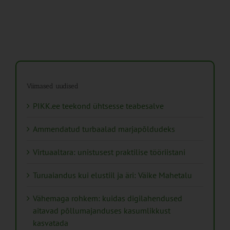
Viimased uudised
PIKK.ee teekond ühtsesse teabesalve
Ammendatud turbaalad marjapõldudeks
Virtuaaltara: unistusest praktilise tööriistani
Turuaiandus kui elustiil ja äri: Väike Mahetalu
Vähemaga rohkem: kuidas digilahendused
aitavad põllumajanduses kasumlikkust
kasvatada