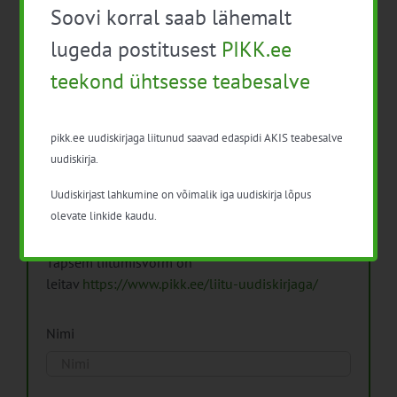
Soovi korral saab lähemalt
Arhiiv
lugeda postitusest
PIKK.ee
teekond ühtsesse teabesalve
pikk.ee uudiskirjaga liitunud saavad edaspidi AKIS teabesalve
Pikk.ee uudiskirjaga liitumine.
uudiskirja.
Uudiskirjast lahkumine on võimalik iga uudiskirja lõpus
Isikuandmeid töötleme vastavalt
Isikuandmete
olevate linkide kaudu.
töötlemise põhimõtetele
Täpsem liitumisvorm on
leitav
https://www.pikk.ee/liitu-uudiskirjaga/
Nimi