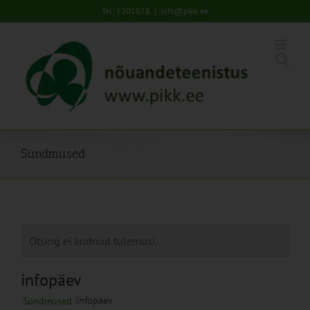
Skip
Tel: 5201078
|
info@pikk.ee
to
content
Sündmused
Otsing ei andnud tulemusi.
infopäev
infopäev
Sündmused