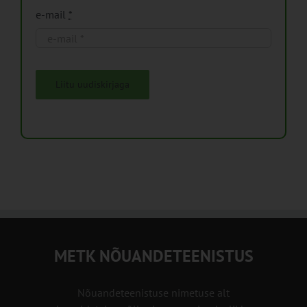
e-mail
*
Liitu uudiskirjaga
METK NÕUANDETEENISTUS
Nõuandeteenistuse nimetuse alt