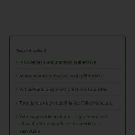
Viimased uudised
PIKK.ee teekond ühtsesse teabesalve
Ammendatud turbaalad marjapõldudeks
Virtuaaltara: unistusest praktilise tööriistani
Turuaiandus kui elustiil ja äri: Väike Mahetalu
Vähemaga rohkem: kuidas digilahendused
aitavad põllumajanduses kasumlikkust
kasvatada