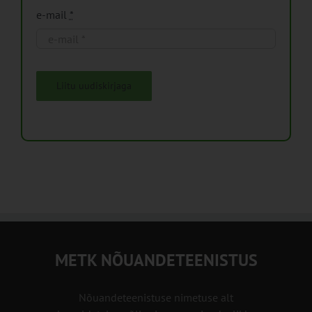
e-mail
*
Liitu uudiskirjaga
METK NÕUANDETEENISTUS
Nõuandeteenistuse nimetuse alt