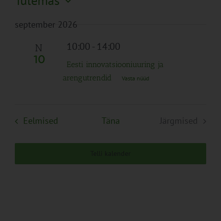
Tulemas
Search
Naviga
Filtreid
Vali
and
september 2026
kuupäev.
Views
Navigation
10:00
-
14:00
N
10
Eesti innovatsiooniuuring ja
arengutrendid
Vasta nüüd
Sündmused
Eelmised
Täna
Järgmised
Sündmuse
Telli kalender