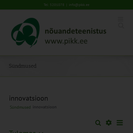
Skip
Tel: 5201078
|
info@pikk.ee
to
content
Sündmused
innovatsioon
innovatsioon
Sündmused
Sünd
Otsi
Sündmused
Lühiva
Views
Näita