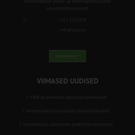
korraldatalse põllu- ja maamajanduslikke
nõustamisteenuseid.
+372 5201078
info@pikk.ee
Kirjuta meile!
VIIMASED UUDISED
PIKK.ee teekond ühtsesse teabesalve
Ammendatud turbaalad marjapõldudeks
Virtuaaltara: unistusest praktilise tööriistani