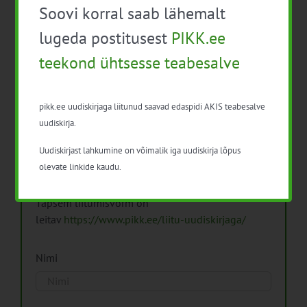
Soovi korral saab lähemalt
Arhiiv
lugeda postitusest
PIKK.ee
teekond ühtsesse teabesalve
pikk.ee uudiskirjaga liitunud saavad edaspidi AKIS teabesalve
Pikk.ee uudiskirjaga liitumine.
uudiskirja.
Uudiskirjast lahkumine on võimalik iga uudiskirja lõpus
Isikuandmeid töötleme vastavalt
Isikuandmete
olevate linkide kaudu.
töötlemise põhimõtetele
Täpsem liitumisvorm on
leitav
https://www.pikk.ee/liitu-uudiskirjaga/
Nimi