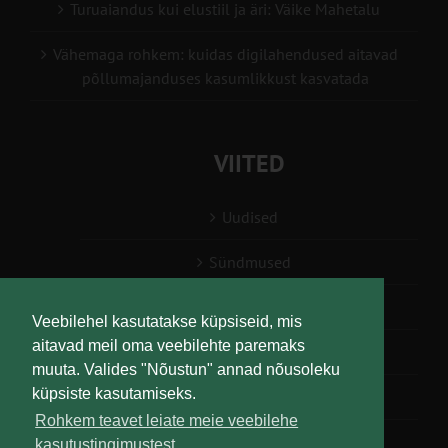
Turuaiandus kui elustiil ja äri: Väike Mahetalu
Vähemaga rohkem: kuidas digilahendused aitavad
põllumajanduses kasumlikkust kasvatada
VIITED
Uudised
Sündmused
Konsulent, nõustaja
Veebilehel kasutatakse küpsiseid, mis
aitavad meil oma veebilehte paremaks
Teabesalv
muuta. Valides "Nõustun" annad nõusoleku
küpsiste kasutamiseks.
Liitu uudiskirjaga
Rohkem teavet leiate meie veebilehe
kasutustingimustest.