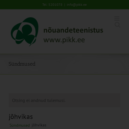
Skip
Tel: 5201078
|
info@pikk.ee
to
content
Sündmused
Otsing ei andnud tulemusi.
jõhvikas
jõhvikas
Sündmused