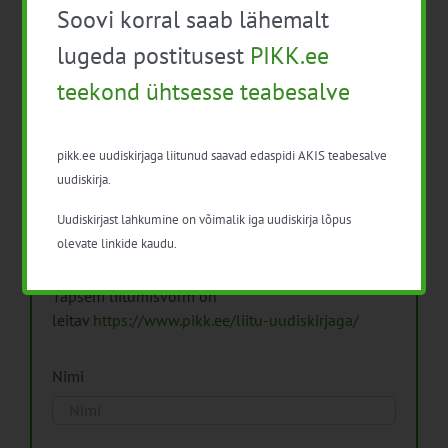
Soovi korral saab lähemalt
Arhiiv
lugeda postitusest
PIKK.ee
teekond ühtsesse teabesalve
pikk.ee uudiskirjaga liitunud saavad edaspidi AKIS teabesalve
Pikk.ee uudiskirjaga liitumine.
uudiskirja.
Uudiskirjast lahkumine on võimalik iga uudiskirja lõpus
Isikuandmeid töötleme vastavalt
Isikuandmete
olevate linkide kaudu.
töötlemise põhimõtetele
Täpsem liitumisvorm on
leitav
https://www.pikk.ee/liitu-uudiskirjaga/
Nimi