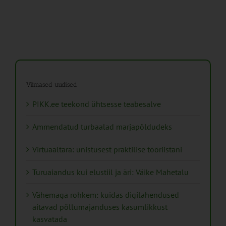
Viimased uudised
PIKK.ee teekond ühtsesse teabesalve
Ammendatud turbaalad marjapõldudeks
Virtuaaltara: unistusest praktilise tööriistani
Turuaiandus kui elustiil ja äri: Väike Mahetalu
Vähemaga rohkem: kuidas digilahendused
aitavad põllumajanduses kasumlikkust
kasvatada