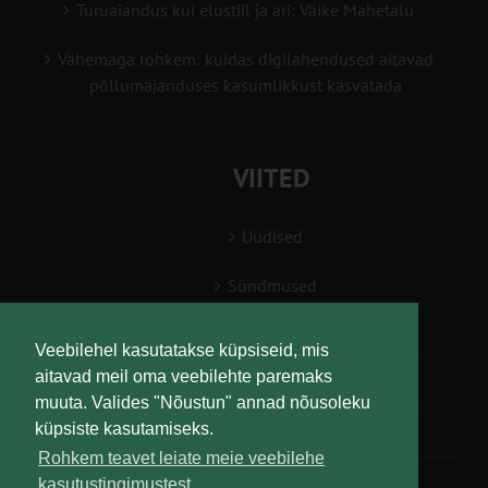
Turuaiandus kui elustiil ja äri: Väike Mahetalu
Vähemaga rohkem: kuidas digilahendused aitavad
põllumajanduses kasumlikkust kasvatada
VIITED
Uudised
Sündmused
Konsulent, nõustaja
Veebilehel kasutatakse küpsiseid, mis
aitavad meil oma veebilehte paremaks
Teabesalv
muuta. Valides "Nõustun" annad nõusoleku
küpsiste kasutamiseks.
Liitu uudiskirjaga
Rohkem teavet leiate meie veebilehe
kasutustingimustest.