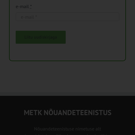
e-mail
*
Liitu uudiskirjaga
METK NÕUANDETEENISTUS
Nõuandeteenistuse nimetuse alt