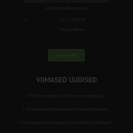
korraldatalse põllu- ja maamajanduslikke
nõustamisteenuseid.
+372 5201078
info@pikk.ee
Kirjuta meile!
VIIMASED UUDISED
PIKK.ee teekond ühtsesse teabesalve
Ammendatud turbaalad marjapõldudeks
Virtuaaltara: unistusest praktilise tööriistani