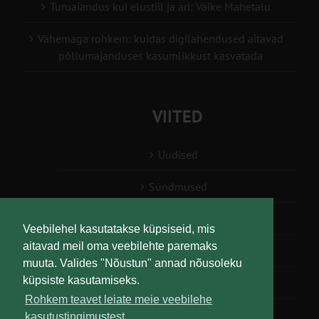
Turuaiandus kui elustiil ja äri: Väike Mahetalu
Vähemaga rohkem: kuidas digilahendused aitavad
põllumajanduses kasumlikkust kasvatada
VIITED
Uudised
Sündmused
Konsulent, nõustaja
Veebilehel kasutatakse küpsiseid, mis
aitavad meil oma veebilehte paremaks
Teabesalv
muuta. Valides "Nõustun" annad nõusoleku
küpsiste kasutamiseks.
Liitu uudiskirjaga
Rohkem teavet leiate meie veebilehe
kasutustingimustest.