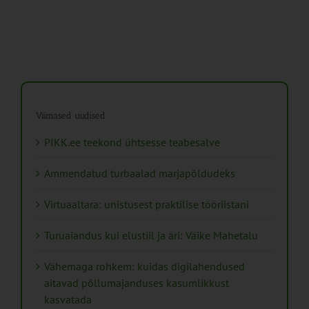
Viimased uudised
PIKK.ee teekond ühtsesse teabesalve
Ammendatud turbaalad marjapõldudeks
Virtuaaltara: unistusest praktilise tööriistani
Turuaiandus kui elustiil ja äri: Väike Mahetalu
Vähemaga rohkem: kuidas digilahendused
aitavad põllumajanduses kasumlikkust
kasvatada