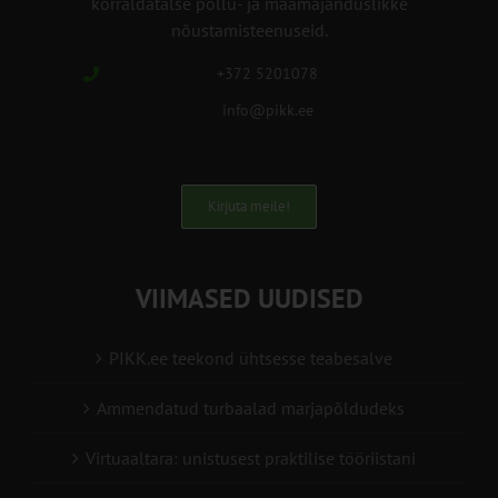
korraldatalse põllu- ja maamajanduslikke
nõustamisteenuseid.
+372 5201078
info@pikk.ee
Kirjuta meile!
VIIMASED UUDISED
PIKK.ee teekond ühtsesse teabesalve
Ammendatud turbaalad marjapõldudeks
Virtuaaltara: unistusest praktilise tööriistani