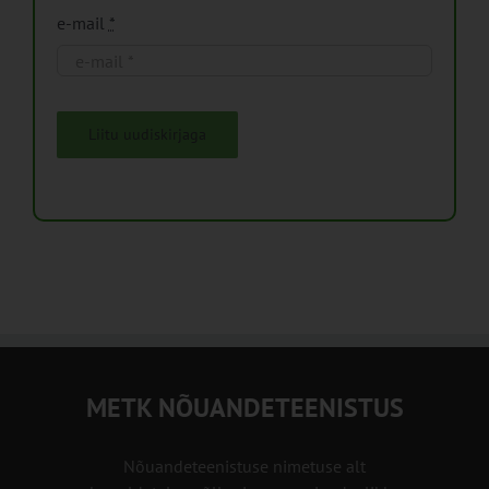
e-mail
*
Liitu uudiskirjaga
METK NÕUANDETEENISTUS
Nõuandeteenistuse nimetuse alt