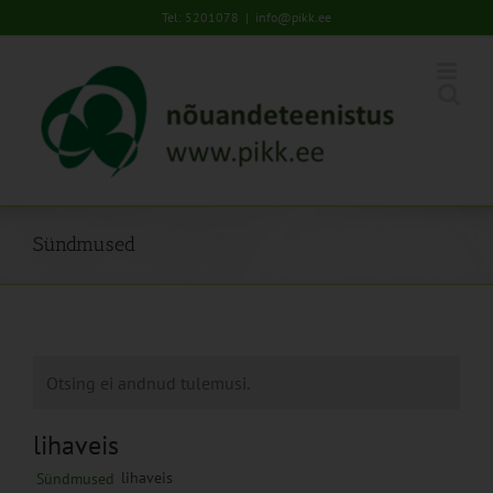
Skip
Tel: 5201078
|
info@pikk.ee
to
content
Sündmused
Otsing ei andnud tulemusi.
lihaveis
lihaveis
Sündmused