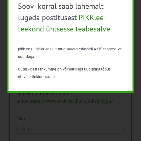
Soovi korral saab lähemalt
Arhiiv
lugeda postitusest
PIKK.ee
teekond ühtsesse teabesalve
pikk.ee uudiskirjaga liitunud saavad edaspidi AKIS teabesalve
Pikk.ee uudiskirjaga liitumine.
uudiskirja.
Uudiskirjast lahkumine on võimalik iga uudiskirja lõpus
Isikuandmeid töötleme vastavalt
Isikuandmete
olevate linkide kaudu.
töötlemise põhimõtetele
Täpsem liitumisvorm on
leitav
https://www.pikk.ee/liitu-uudiskirjaga/
Nimi