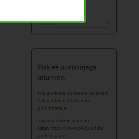
Arhiiv
Arhiiv
Pikk.ee uudiskirjaga
liitumine.
Isikuandmeid töötleme vastavalt
Isikuandmete töötlemise
põhimõtetele
Täpsem liitumisvorm on
leitav
https://www.pikk.ee/liitu-
uudiskirjaga/