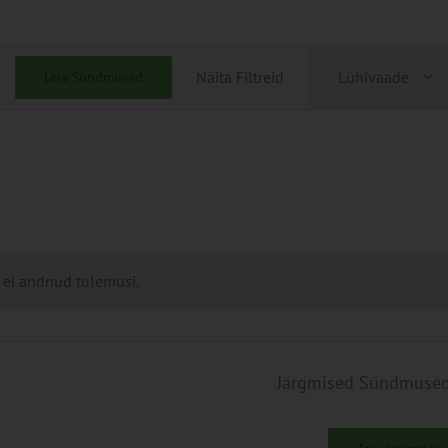
Sündmu
Näita Filtreid
Lühivaade
Leia Sündmused
Views
Navigati
 ei andnud tulemusi.
Järgmised
Sündmuse