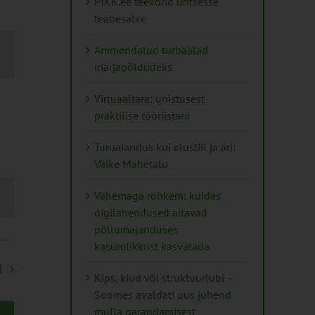
PIKK.ee teekond ühtsesse
teabesalve
s
Ammendatud turbaalad
marjapõldudeks
on
Virtuaaltara: unistusest
praktilise tööriistani
Turuaiandus kui elustiil ja äri:
Väike Mahetalu
Vähemaga rohkem: kuidas
digilahendused aitavad
põllumajanduses
kasumlikkust kasvatada
d
Kips, kiud või struktuurlubi –
Soomes avaldati uus juhend
mulla parandamisest