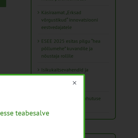
Käsiraamat „Erksad
võrgustikud“ innovatsiooni
eestvedajatele
ESEE 2025 esitas pilgu “hea
põllumehe” kuvandile ja
nõustaja rollile
Isikukaitsevahendid ja
ohutusnõuded
taimekaitsetöödel
Mida näitavad toiduohutuse
seirearuanded
esse teabesalve