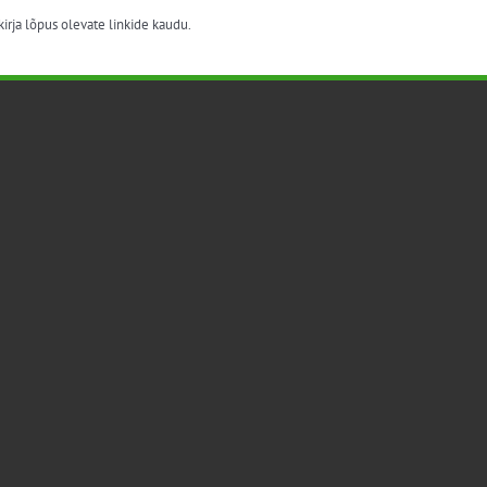
irja lõpus olevate linkide kaudu.