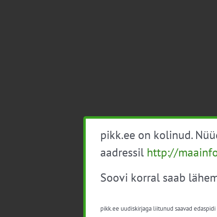
pikk.ee on kolinud. Nü
aadressil
http://maainf
Soovi korral saab lähem
pikk.ee uudiskirjaga liitunud saavad edaspidi