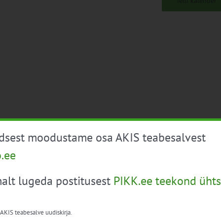
Telli kalender
üdsest moodustame osa AKIS teabesalvest
o.ee
alt lugeda postitusest
PIKK.ee teekond ühts
 AKIS teabesalve uudiskirja.