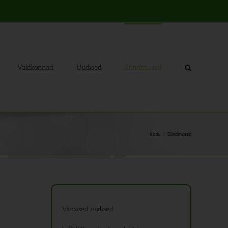
Valdkonnad
Uudised
Sündmused
Kodu
Sündmused
Viimased uudised