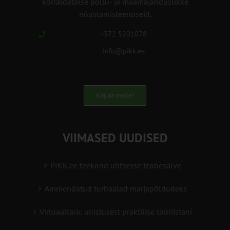
korraldatalse põllu- ja maamajanduslikke
nõustamisteenuseid.
+372 5201078
info@pikk.ee
Kirjuta meile!
VIIMASED UUDISED
PIKK.ee teekond ühtsesse teabesalve
Ammendatud turbaalad marjapõldudeks
Virtuaaltara: unistusest praktilise tööriistani