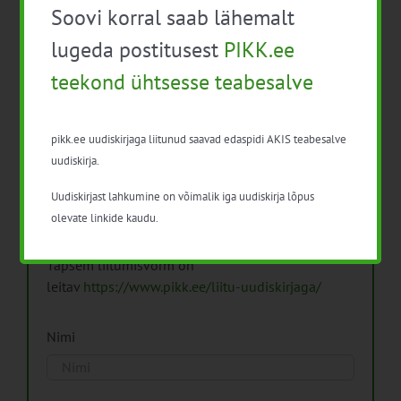
Soovi korral saab lähemalt
Arhiiv
lugeda postitusest
PIKK.ee
teekond ühtsesse teabesalve
pikk.ee uudiskirjaga liitunud saavad edaspidi AKIS teabesalve
Pikk.ee uudiskirjaga liitumine.
uudiskirja.
Uudiskirjast lahkumine on võimalik iga uudiskirja lõpus
Isikuandmeid töötleme vastavalt
Isikuandmete
olevate linkide kaudu.
töötlemise põhimõtetele
Täpsem liitumisvorm on
leitav
https://www.pikk.ee/liitu-uudiskirjaga/
Nimi