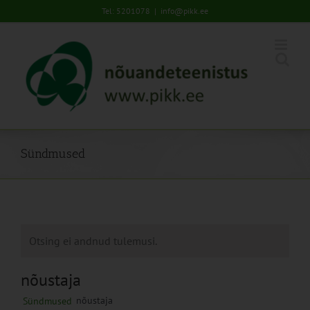
Skip
Tel: 5201078
|
info@pikk.ee
to
content
Sündmused
Otsing ei andnud tulemusi.
nõustaja
nõustaja
Sündmused