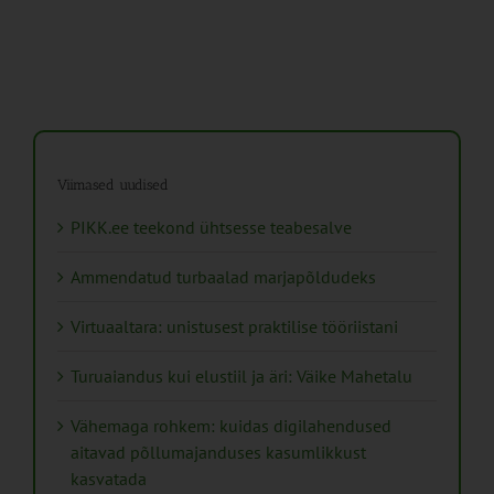
Viimased uudised
PIKK.ee teekond ühtsesse teabesalve
Ammendatud turbaalad marjapõldudeks
Virtuaaltara: unistusest praktilise tööriistani
Turuaiandus kui elustiil ja äri: Väike Mahetalu
Vähemaga rohkem: kuidas digilahendused
aitavad põllumajanduses kasumlikkust
kasvatada