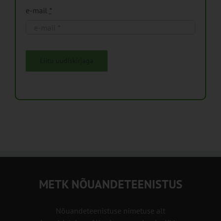
e-mail
*
Liitu uudiskirjaga
METK NÕUANDETEENISTUS
Nõuandeteenistuse nimetuse alt