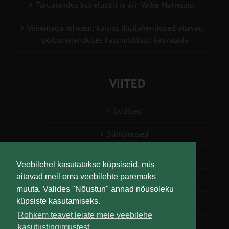
Turuaiandus kui elustiil ja äri: Väike Mahetalu
Vähemaga rohkem: kuidas digilahendused aitavad
põllumajanduses kasumlikkust kasvatada
VIITED
Uudised
Sündmused
Konsulent, nõustaja
Veebilehel kasutatakse küpsiseid, mis
aitavad meil oma veebilehte paremaks
Teabesalv
muuta. Valides "Nõustun" annad nõusoleku
küpsiste kasutamiseks.
Liitu uudiskirjaga
Rohkem teavet leiate meie veebilehe
kasutustingimustest.