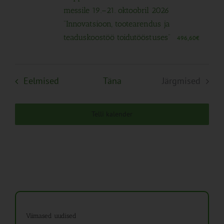
messile 19.–21. oktoobril 2026
“Innovatsioon, tootearendus ja
teaduskoostöö toidutööstuses”
496,60€
Sündmused
Eelmised
Täna
Järgmised
Sündmuse
Telli kalender
Viimased uudised