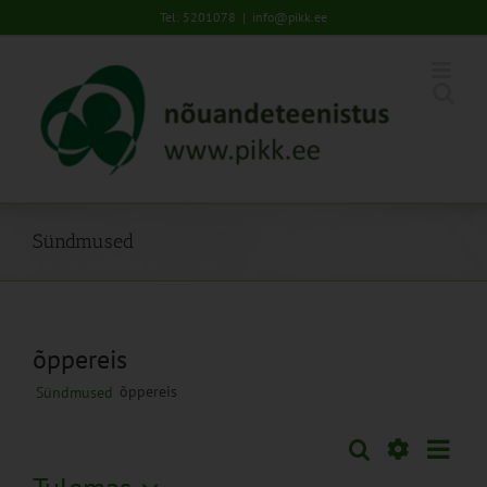
Skip
Tel: 5201078
|
info@pikk.ee
to
content
Sündmused
õppereis
õppereis
Sündmused
Sünd
Otsi
Sündmused
Lühiva
Views
Näita