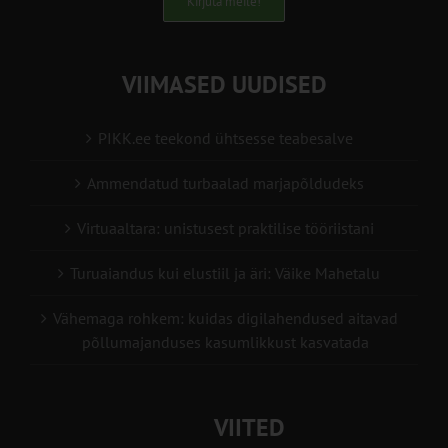
Kirjuta meile!
VIIMASED UUDISED
PIKK.ee teekond ühtsesse teabesalve
Ammendatud turbaalad marjapõldudeks
Virtuaaltara: unistusest praktilise tööriistani
Turuaiandus kui elustiil ja äri: Väike Mahetalu
Vähemaga rohkem: kuidas digilahendused aitavad
põllumajanduses kasumlikkust kasvatada
VIITED