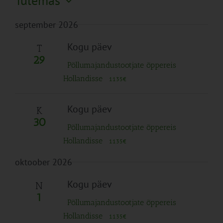
Tulemas
Search
Naviga
Filtreid
Vali
and
september 2026
kuupäev.
Views
Navigation
Kogu päev
T
29
Põllumajandustootjate õppereis
Hollandisse
1135€
Kogu päev
K
30
Põllumajandustootjate õppereis
Hollandisse
1135€
oktoober 2026
Kogu päev
N
1
Põllumajandustootjate õppereis
Hollandisse
1135€