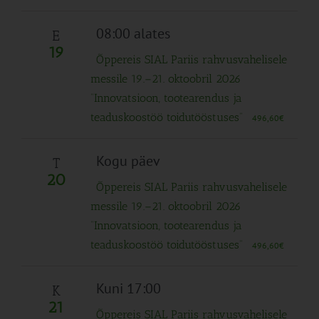
08:00 alates
E
19
Õppereis SIAL Pariis rahvusvahelisele
messile 19.–21. oktoobril 2026
“Innovatsioon, tootearendus ja
teaduskoostöö toidutööstuses”
496,60€
Kogu päev
T
20
Õppereis SIAL Pariis rahvusvahelisele
messile 19.–21. oktoobril 2026
“Innovatsioon, tootearendus ja
teaduskoostöö toidutööstuses”
496,60€
Kuni 17:00
K
21
Õppereis SIAL Pariis rahvusvahelisele