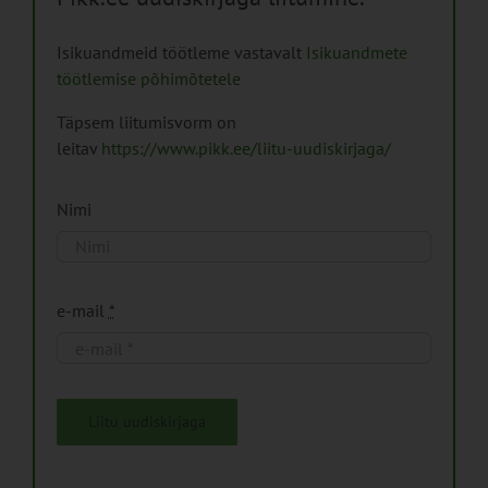
Isikuandmeid töötleme vastavalt
Isikuandmete
töötlemise põhimõtetele
Täpsem liitumisvorm on
leitav
https://www.pikk.ee/liitu-uudiskirjaga/
Nimi
e-mail
*
Liitu uudiskirjaga