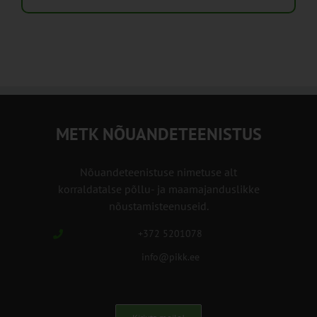
METK NÕUANDETEENISTUS
Nõuandeteenistuse nimetuse alt
korraldatalse põllu- ja maamajanduslikke
nõustamisteenuseid.
+372 5201078
info@pikk.ee