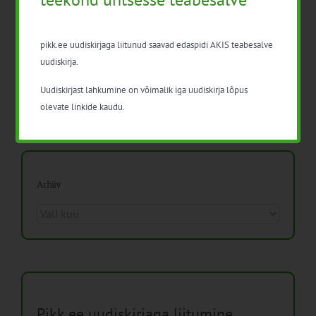
kuvandile ja nõustaja rollile
Isikukaitsevahendid ja ohutusnõuded
pikk.ee uudiskirjaga liitunud saavad edaspidi AKIS teabesalve
taimekaitsetöödel
uudiskirja.
Mida näitavad toiduohutuse seirearuanded
Uudiskirjast lahkumine on võimalik iga uudiskirja lõpus
olevate linkide kaudu.
Arhiiv
Arhiiv
Pikk.ee uudiskirjaga liitumine.