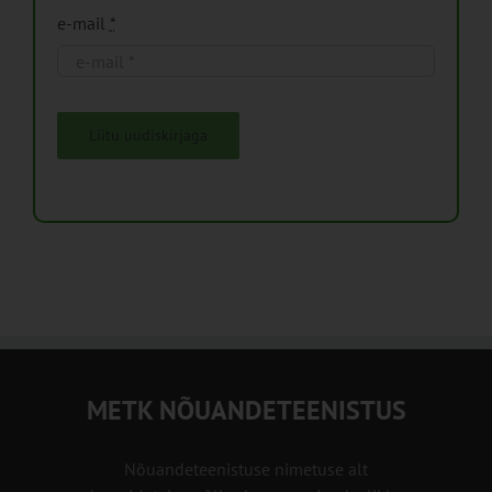
e-mail
*
Liitu uudiskirjaga
METK NÕUANDETEENISTUS
Nõuandeteenistuse nimetuse alt