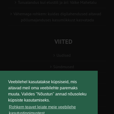
Turuaiandus kui elustiil ja äri: Väike Mahetalu
Vähemaga rohkem: kuidas digilahendused aitavad
põllumajanduses kasumlikkust kasvatada
VIITED
Uudised
Sündmused
Konsulent, nõustaja
Veebilehel kasutatakse küpsiseid, mis
aitavad meil oma veebilehte paremaks
Teabesalv
muuta. Valides "Nõustun" annad nõusoleku
küpsiste kasutamiseks.
Liitu uudiskirjaga
Rohkem teavet leiate meie veebilehe
kasutustingimustest.