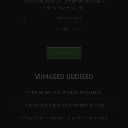
korraldatalse põllu- ja maamajanduslikke
nõustamisteenuseid.
+372 5201078
info@pikk.ee
Kirjuta meile!
VIIMASED UUDISED
PIKK.ee teekond ühtsesse teabesalve
Ammendatud turbaalad marjapõldudeks
Virtuaaltara: unistusest praktilise tööriistani