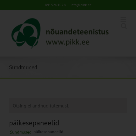
Skip
Tel: 5201078
|
info@pikk.ee
to
content
Sündmused
Otsing ei andnud tulemusi.
päikesepaneelid
päikesepaneelid
Sündmused