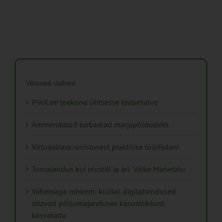
Viimased uudised
PIKK.ee teekond ühtsesse teabesalve
Ammendatud turbaalad marjapõldudeks
Virtuaaltara: unistusest praktilise tööriistani
Turuaiandus kui elustiil ja äri: Väike Mahetalu
Vähemaga rohkem: kuidas digilahendused
aitavad põllumajanduses kasumlikkust
kasvatada