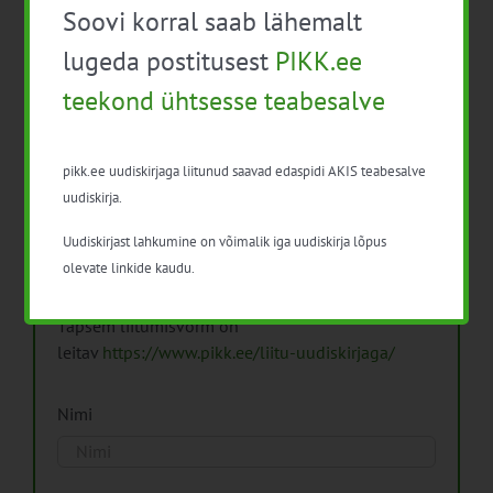
Soovi korral saab lähemalt
Arhiiv
lugeda postitusest
PIKK.ee
teekond ühtsesse teabesalve
pikk.ee uudiskirjaga liitunud saavad edaspidi AKIS teabesalve
Pikk.ee uudiskirjaga liitumine.
uudiskirja.
Uudiskirjast lahkumine on võimalik iga uudiskirja lõpus
Isikuandmeid töötleme vastavalt
Isikuandmete
olevate linkide kaudu.
töötlemise põhimõtetele
Täpsem liitumisvorm on
leitav
https://www.pikk.ee/liitu-uudiskirjaga/
Nimi