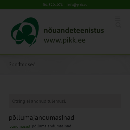
Skip
Tel: 5201078
|
info@pikk.ee
to
content
Sündmused
Otsing ei andnud tulemusi.
põllumajandumasinad
põllumajandumasinad
Sündmused