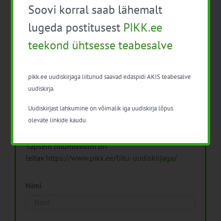
Soovi korral saab lähemalt
Arhiiv
lugeda postitusest
PIKK.ee
teekond ühtsesse teabesalve
pikk.ee uudiskirjaga liitunud saavad edaspidi AKIS teabesalve
Pikk.ee uudiskirjaga liitumine.
uudiskirja.
Uudiskirjast lahkumine on võimalik iga uudiskirja lõpus
Isikuandmeid töötleme vastavalt
Isikuandmete
olevate linkide kaudu.
töötlemise põhimõtetele
Täpsem liitumisvorm on
leitav
https://www.pikk.ee/liitu-uudiskirjaga/
Nimi