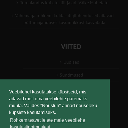
Turuaiandus kui elustiil ja äri: Väike Mahetalu
Vähemaga rohkem: kuidas digilahendused aitavad
põllumajanduses kasumlikkust kasvatada
VIITED
Uudised
Sündmused
Konsulent, nõustaja
Veebilehel kasutatakse küpsiseid, mis
aitavad meil oma veebilehte paremaks
Teabesalv
muuta. Valides "Nõustun" annad nõusoleku
küpsiste kasutamiseks.
Liitu uudiskirjaga
Rohkem teavet leiate meie veebilehe
kasutustingimustest.