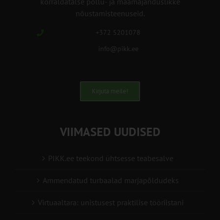
korraldatalse põllu- ja maamajanduslikke
nõustamisteenuseid.
+372 5201078
info@pikk.ee
Kirjuta meile!
VIIMASED UUDISED
PIKK.ee teekond ühtsesse teabesalve
Ammendatud turbaalad marjapõldudeks
Virtuaaltara: unistusest praktilise tööriistani