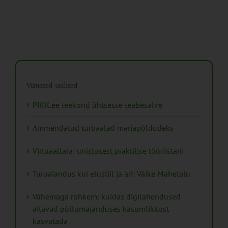
Viimased uudised
PIKK.ee teekond ühtsesse teabesalve
Ammendatud turbaalad marjapõldudeks
Virtuaaltara: unistusest praktilise tööriistani
Turuaiandus kui elustiil ja äri: Väike Mahetalu
Vähemaga rohkem: kuidas digilahendused
aitavad põllumajanduses kasumlikkust
kasvatada