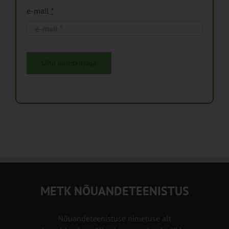
e-mail
*
Liitu uudiskirjaga
METK NÕUANDETEENISTUS
Nõuandeteenistuse nimetuse alt