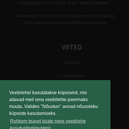
Turuaiandus kui elustiil ja äri: Väike Mahetalu
Vähemaga rohkem: kuidas digilahendused aitavad
põllumajanduses kasumlikkust kasvatada
VIITED
Uudised
Sündmused
Konsulent, nõustaja
Veebilehel kasutatakse küpsiseid, mis
aitavad meil oma veebilehte paremaks
Teabesalv
muuta. Valides "Nõustun" annad nõusoleku
küpsiste kasutamiseks.
Liitu uudiskirjaga
Rohkem teavet leiate meie veebilehe
kasutustingimustest.