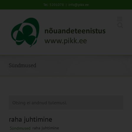
Skip
Tel: 5201078
|
info@pikk.ee
to
content
Sündmused
Otsing ei andnud tulemusi.
raha juhtimine
raha juhtimine
Sündmused