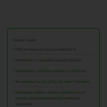
Viimased uudised
PIKK.ee teekond ühtsesse teabesalve
Ammendatud turbaalad marjapõldudeks
Virtuaaltara: unistusest praktilise tööriistani
Turuaiandus kui elustiil ja äri: Väike Mahetalu
Vähemaga rohkem: kuidas digilahendused
aitavad põllumajanduses kasumlikkust
kasvatada