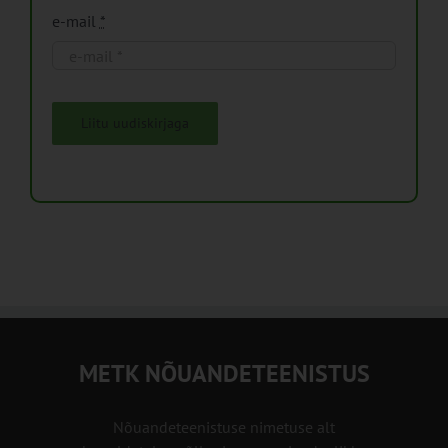
e-mail
*
Liitu uudiskirjaga
METK NÕUANDETEENISTUS
Nõuandeteenistuse nimetuse alt