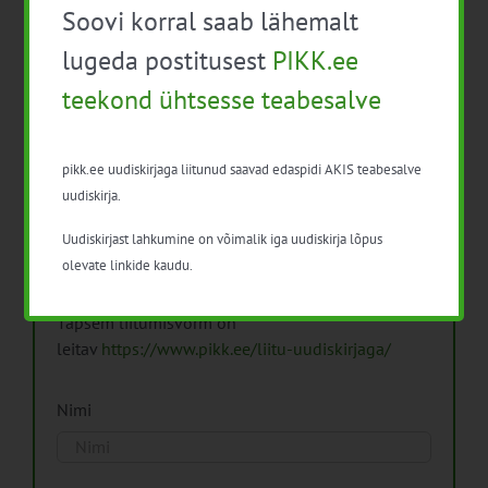
Soovi korral saab lähemalt
Arhiiv
lugeda postitusest
PIKK.ee
teekond ühtsesse teabesalve
pikk.ee uudiskirjaga liitunud saavad edaspidi AKIS teabesalve
Pikk.ee uudiskirjaga liitumine.
uudiskirja.
Uudiskirjast lahkumine on võimalik iga uudiskirja lõpus
Isikuandmeid töötleme vastavalt
Isikuandmete
olevate linkide kaudu.
töötlemise põhimõtetele
Täpsem liitumisvorm on
leitav
https://www.pikk.ee/liitu-uudiskirjaga/
Nimi