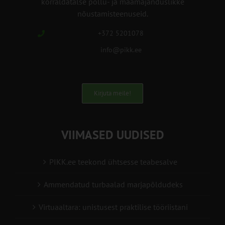
korraldatalse põllu- ja maamajanduslikke
nõustamisteenuseid.
+372 5201078
info@pikk.ee
Kirjuta meile!
VIIMASED UUDISED
PIKK.ee teekond ühtsesse teabesalve
Ammendatud turbaalad marjapõldudeks
Virtuaaltara: unistusest praktilise tööriistani