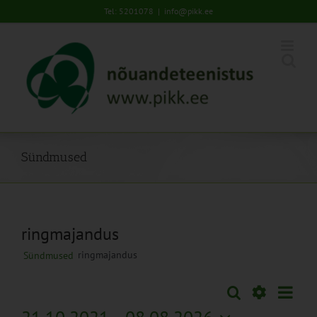
Skip
Tel: 5201078
|
info@pikk.ee
to
content
Sündmused
ringmajandus
ringmajandus
Sündmused
Sünd
Otsi
Sündmused
Lühiva
Views
Näita