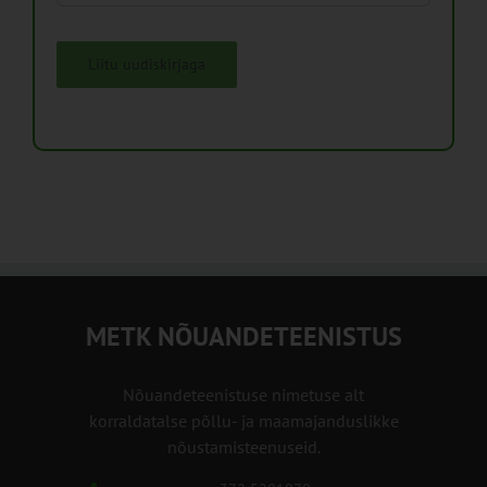
Liitu uudiskirjaga
METK NÕUANDETEENISTUS
Nõuandeteenistuse nimetuse alt
korraldatalse põllu- ja maamajanduslikke
nõustamisteenuseid.