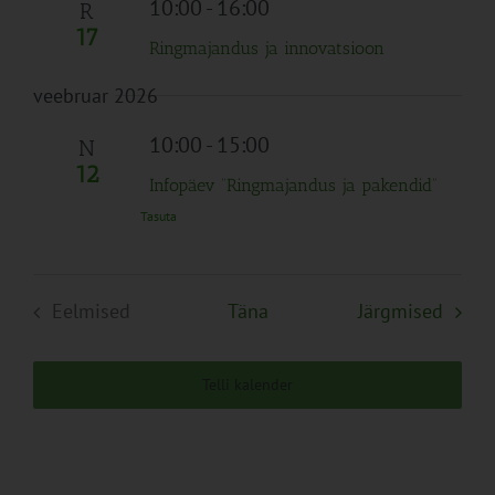
10:00
-
16:00
R
17
Ringmajandus ja innovatsioon
veebruar 2026
10:00
-
15:00
N
12
Infopäev “Ringmajandus ja pakendid”
Tasuta
Sünd
Eelmised
Täna
Järgmised
Sündmused
Telli kalender