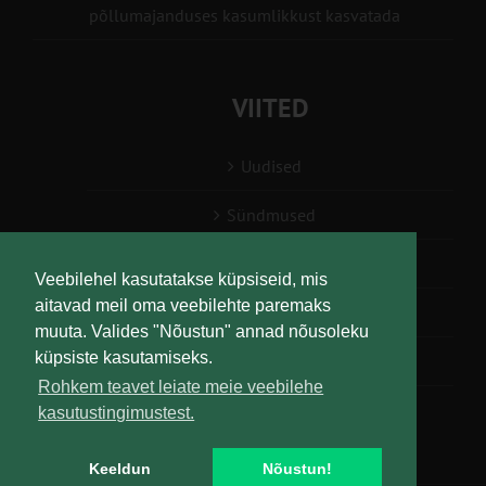
põllumajanduses kasumlikkust kasvatada
VIITED
Uudised
Sündmused
Konsulent, nõustaja
Veebilehel kasutatakse küpsiseid, mis
aitavad meil oma veebilehte paremaks
Teabesalv
muuta. Valides "Nõustun" annad nõusoleku
küpsiste kasutamiseks.
Liitu uudiskirjaga
Rohkem teavet leiate meie veebilehe
kasutustingimustest.
Keeldun
Nõustun!