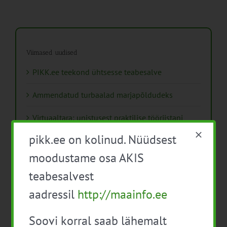
Viimased uudised
PIKK.ee teekond ühtsesse teabesalve
Ammendatud turbaalad marjapõldudeks
Virtuaaltara: unistusest praktilise tööriistani
pikk.ee on kolinud. Nüüdsest
Turuaiandus kui elustiil ja äri: Väike Mahetalu
moodustame osa AKIS
Vähemaga rohkem: kuidas digilahendused
teabesalvest
aitavad põllumajanduses kasumlikkust
kasvatada
aadressil
http://maainfo.ee
Kips, kiud või struktuurlubi – Soomes avaldati
Soovi korral saab lähemalt
uus juhend mulla parandamisest