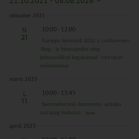
21.10.2021
 - 
08.08.2026
Search
Naviga
Filtreid
Vali
and
oktoober 2021
kuupäev.
Views
Navigation
10:00
-
12:00
N
21
Euroopa horisondi 2022. a. taotlusvooru
„Ring- ja biomajandus ning
jätkusuutlikud kogukonnad“ tutvustav
veebiseminar
märts 2023
10:00
-
15:45
L
11
Seemnefestivali konverents: aedniku
aastaring koduaias
Tasuta
aprill 2023