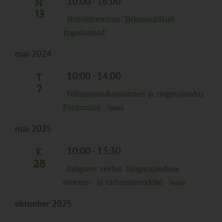
10:00
-
16:00
N
13
Hübriidseminar “Jätkusuutlikud
kogukonnad”
mai 2024
10:00
-
14:00
T
7
Põllumajandusjäätmed ja ringmajandus
Pärnumaal
Tasuta
mai 2025
10:00
-
13:30
K
28
Infopäev veebis: Ringmajanduse
tootmis- ja tarbimismudelid
Tasuta
oktoober 2025