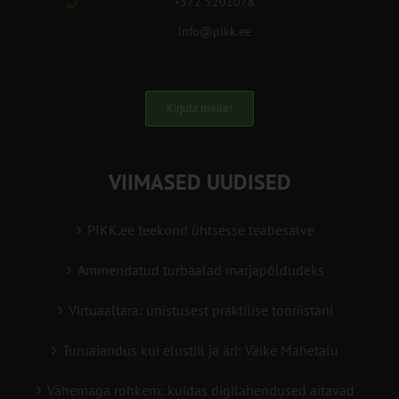
+372 5201078
info@pikk.ee
Kirjuta meile!
VIIMASED UUDISED
PIKK.ee teekond ühtsesse teabesalve
Ammendatud turbaalad marjapõldudeks
Virtuaaltara: unistusest praktilise tööriistani
Turuaiandus kui elustiil ja äri: Väike Mahetalu
Vähemaga rohkem: kuidas digilahendused aitavad