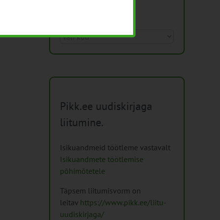
Arhiiv
Arhiiv
Pikk.ee uudiskirjaga
liitumine.
Isikuandmeid töötleme vastavalt
Isikuandmete töötlemise
põhimõtetele
Täpsem liitumisvorm on
leitav
https://www.pikk.ee/liitu-
uudiskirjaga/