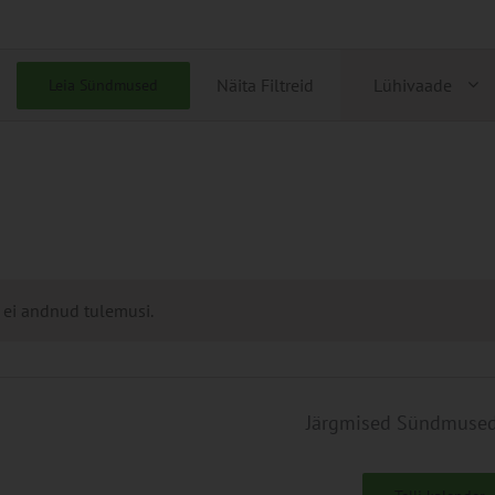
Sündmu
Näita Filtreid
Lühivaade
Leia Sündmused
Views
Navigati
 ei andnud tulemusi.
Järgmised
Sündmuse