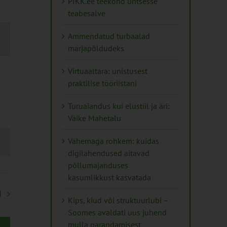
PIKK.ee teekond ühtsesse
teabesalve
s
Ammendatud turbaalad
marjapõldudeks
on
Virtuaaltara: unistusest
praktilise tööriistani
Turuaiandus kui elustiil ja äri:
Väike Mahetalu
Vähemaga rohkem: kuidas
digilahendused aitavad
põllumajanduses
kasumlikkust kasvatada
d
Kips, kiud või struktuurlubi –
Soomes avaldati uus juhend
mulla parandamisest