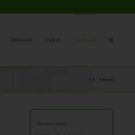
Valdkonnad
Uudised
Sündmused
Kodu
Sündmused
Viimased uudised