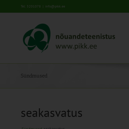
Skip
Tel: 5201078
|
info@pikk.ee
to
content
Sündmused
seakasvatus
seakasvatus