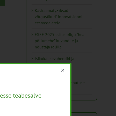
Käsiraamat „Erksad
võrgustikud“ innovatsiooni
eestvedajatele
ESEE 2025 esitas pilgu “hea
põllumehe” kuvandile ja
nõustaja rollile
Isikukaitsevahendid ja
ohutusnõuded
taimekaitsetöödel
Mida näitavad toiduohutuse
seirearuanded
esse teabesalve