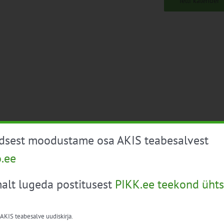
Telli kalender
üdsest moodustame osa AKIS teabesalvest
o.ee
alt lugeda postitusest
PIKK.ee teekond ühts
 AKIS teabesalve uudiskirja.