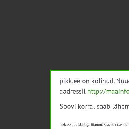
pikk.ee on kolinud. Nü
aadressil
http://maainf
Soovi korral saab lähem
pikk.ee uudiskirjaga liitunud saavad edaspidi