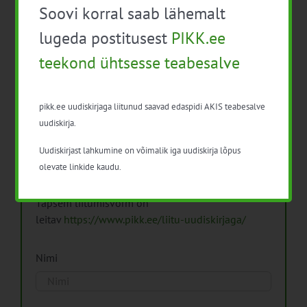
Soovi korral saab lähemalt
Arhiiv
lugeda postitusest
PIKK.ee
teekond ühtsesse teabesalve
pikk.ee uudiskirjaga liitunud saavad edaspidi AKIS teabesalve
Pikk.ee uudiskirjaga liitumine.
uudiskirja.
Uudiskirjast lahkumine on võimalik iga uudiskirja lõpus
Isikuandmeid töötleme vastavalt
Isikuandmete
olevate linkide kaudu.
töötlemise põhimõtetele
Täpsem liitumisvorm on
leitav
https://www.pikk.ee/liitu-uudiskirjaga/
Nimi