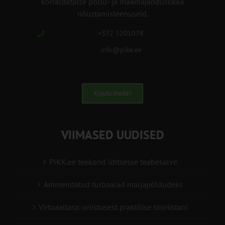
korraldatalse põllu- ja maamajanduslikke
nõustamisteenuseid.
+372 5201078
info@pikk.ee
Kirjuta meile!
VIIMASED UUDISED
PIKK.ee teekond ühtsesse teabesalve
Ammendatud turbaalad marjapõldudeks
Virtuaaltara: unistusest praktilise tööriistani