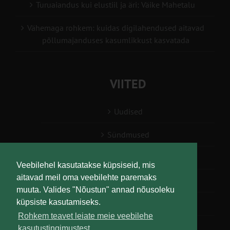
Turuaiandus kui elustiil ja äri: Väike Mahetalu
Vähemaga rohkem: kuidas digilahendused aitavad
põllumajanduses kasumlikkust kasvatada
VIITED
Uudised
Sündmused
Konsulent, nõustaja
Veebilehel kasutatakse küpsiseid, mis
aitavad meil oma veebilehte paremaks
Teabesalv
muuta. Valides "Nõustun" annad nõusoleku
küpsiste kasutamiseks.
Liitu uudiskirjaga
Rohkem teavet leiate meie veebilehe
kasutustingimustest.