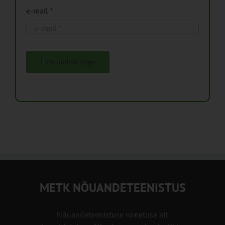
e-mail
*
Liitu uudiskirjaga
METK NÕUANDETEENISTUS
Nõuandeteenistuse nimetuse alt