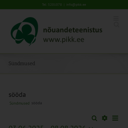
Skip
Tel: 5201078
|
info@pikk.ee
to
content
Sündmused
sööda
sööda
Sündmused
Sünd
Otsi
Sündmused
Lühiva
Views
Näita