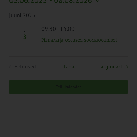
03.06.2025
 - 
08.08.2026
Search
Naviga
Filtreid
Vali
and
juuni 2025
kuupäev.
Views
Navigation
09:30
-
15:00
T
3
Piimakarja ootused söödatootmisel
Sünd
Eelmised
Täna
Järgmised
Sündmused
Telli kalender