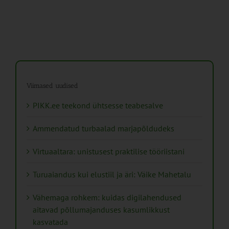
Viimased uudised
PIKK.ee teekond ühtsesse teabesalve
Ammendatud turbaalad marjapõldudeks
Virtuaaltara: unistusest praktilise tööriistani
Turuaiandus kui elustiil ja äri: Väike Mahetalu
Vähemaga rohkem: kuidas digilahendused
aitavad põllumajanduses kasumlikkust
kasvatada