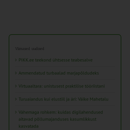
Viimased uudised
PIKK.ee teekond ühtsesse teabesalve
Ammendatud turbaalad marjapõldudeks
Virtuaaltara: unistusest praktilise tööriistani
Turuaiandus kui elustiil ja äri: Väike Mahetalu
Vähemaga rohkem: kuidas digilahendused
aitavad põllumajanduses kasumlikkust
kasvatada