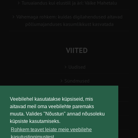
Turuaiandus kui elustiil ja äri: Väike Mahetalu
Vähemaga rohkem: kuidas digilahendused aitavad
põllumajanduses kasumlikkust kasvatada
VIITED
Uudised
Sündmused
Konsulent, nõustaja
Veebilehel kasutatakse küpsiseid, mis
aitavad meil oma veebilehte paremaks
Teabesalv
muuta. Valides "Nõustun" annad nõusoleku
küpsiste kasutamiseks.
Liitu uudiskirjaga
Rohkem teavet leiate meie veebilehe
kasutustingimustest.