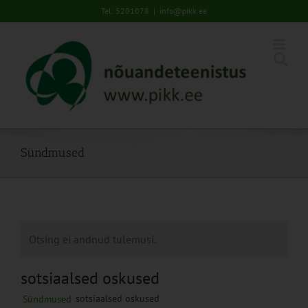
Skip
Tel: 5201078
|
info@pikk.ee
to
content
Sündmused
Otsing ei andnud tulemusi.
sotsiaalsed oskused
sotsiaalsed oskused
Sündmused