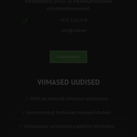
korraldatalse põllu- ja maamajanduslikke
nõustamisteenuseid.
+372 5201078
info@pikk.ee
Kirjuta meile!
VIIMASED UUDISED
PIKK.ee teekond ühtsesse teabesalve
Ammendatud turbaalad marjapõldudeks
Virtuaaltara: unistusest praktilise tööriistani