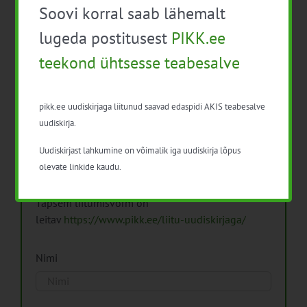
Soovi korral saab lähemalt
Arhiiv
lugeda postitusest
PIKK.ee
teekond ühtsesse teabesalve
pikk.ee uudiskirjaga liitunud saavad edaspidi AKIS teabesalve
Pikk.ee uudiskirjaga liitumine.
uudiskirja.
Uudiskirjast lahkumine on võimalik iga uudiskirja lõpus
Isikuandmeid töötleme vastavalt
Isikuandmete
olevate linkide kaudu.
töötlemise põhimõtetele
Täpsem liitumisvorm on
leitav
https://www.pikk.ee/liitu-uudiskirjaga/
Nimi