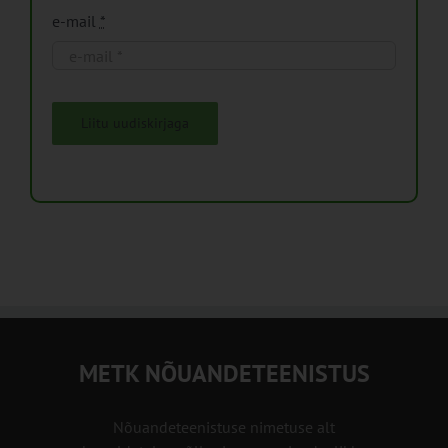
e-mail
*
Liitu uudiskirjaga
METK NÕUANDETEENISTUS
Nõuandeteenistuse nimetuse alt