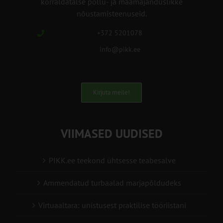
korraldatalse põllu- ja maamajanduslikke
nõustamisteenuseid.
+372 5201078
info@pikk.ee
Kirjuta meile!
VIIMASED UUDISED
PIKK.ee teekond ühtsesse teabesalve
Ammendatud turbaalad marjapõldudeks
Virtuaaltara: unistusest praktilise tööriistani