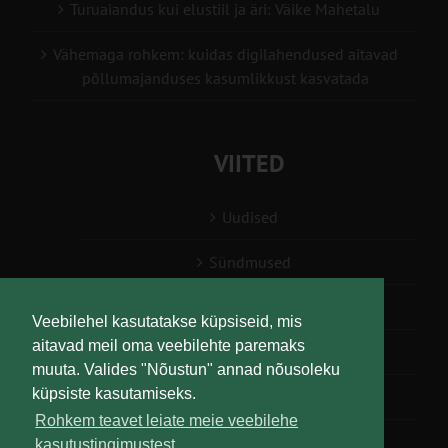
Turuaiandus kui elustiil ja äri: Väike Mahetalu
Vähemaga rohkem: kuidas digilahendused aitavad
põllumajanduses kasumlikkust kasvatada
VIITED
Uudised
Sündmused
Konsulent, nõustaja
Veebilehel kasutatakse küpsiseid, mis
aitavad meil oma veebilehte paremaks
Teabesalv
muuta. Valides "Nõustun" annad nõusoleku
küpsiste kasutamiseks.
Liitu uudiskirjaga
Rohkem teavet leiate meie veebilehe
kasutustingimustest.