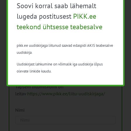
Soovi korral saab lähemalt
Arhiiv
lugeda postitusest
PIKK.ee
teekond ühtsesse teabesalve
pikk.ee uudiskirjaga liitunud saavad edaspidi AKIS teabesalve
Pikk.ee uudiskirjaga liitumine.
uudiskirja.
Uudiskirjast lahkumine on võimalik iga uudiskirja lõpus
Isikuandmeid töötleme vastavalt
Isikuandmete
olevate linkide kaudu.
töötlemise põhimõtetele
Täpsem liitumisvorm on
leitav
https://www.pikk.ee/liitu-uudiskirjaga/
Nimi