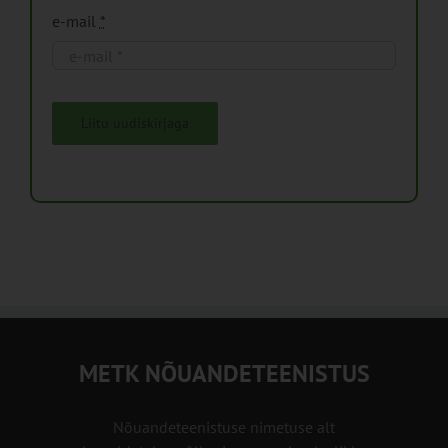
e-mail
*
Liitu uudiskirjaga
METK NÕUANDETEENISTUS
Nõuandeteenistuse nimetuse alt