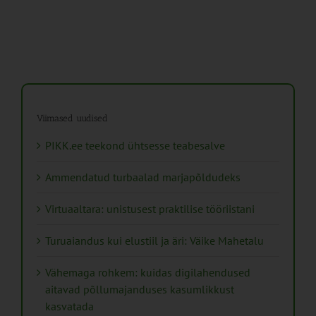
Viimased uudised
PIKK.ee teekond ühtsesse teabesalve
Ammendatud turbaalad marjapõldudeks
Virtuaaltara: unistusest praktilise tööriistani
Turuaiandus kui elustiil ja äri: Väike Mahetalu
Vähemaga rohkem: kuidas digilahendused
aitavad põllumajanduses kasumlikkust
kasvatada