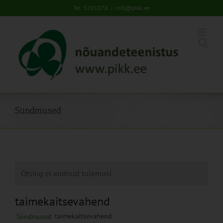
Skip
Tel: 5201078
|
info@pikk.ee
to
content
Sündmused
Otsing ei andnud tulemusi.
taimekaitsevahend
taimekaitsevahend
Sündmused