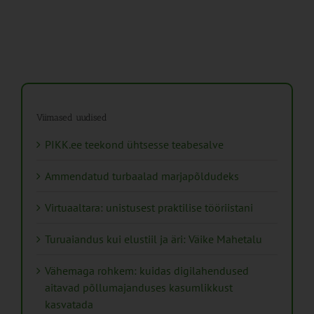
Viimased uudised
PIKK.ee teekond ühtsesse teabesalve
Ammendatud turbaalad marjapõldudeks
Virtuaaltara: unistusest praktilise tööriistani
Turuaiandus kui elustiil ja äri: Väike Mahetalu
Vähemaga rohkem: kuidas digilahendused
aitavad põllumajanduses kasumlikkust
kasvatada