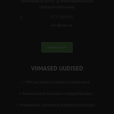
korraldatalse põllu- ja maamajanduslikke
nõustamisteenuseid.
+372 5201078
info@pikk.ee
Kirjuta meile!
VIIMASED UUDISED
PIKK.ee teekond ühtsesse teabesalve
Ammendatud turbaalad marjapõldudeks
Virtuaaltara: unistusest praktilise tööriistani