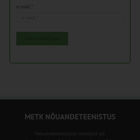
e-mail
*
Liitu uudiskirjaga
METK NÕUANDETEENISTUS
Nõuandeteenistuse nimetuse alt