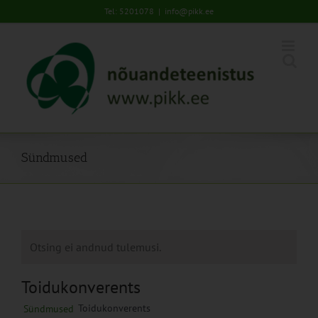
Skip
Tel: 5201078
|
info@pikk.ee
to
content
Sündmused
Otsing ei andnud tulemusi.
Toidukonverents
Toidukonverents
Sündmused