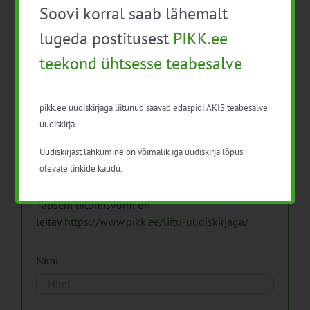
Soovi korral saab lähemalt
Arhiiv
lugeda postitusest
PIKK.ee
teekond ühtsesse teabesalve
pikk.ee uudiskirjaga liitunud saavad edaspidi AKIS teabesalve
Pikk.ee uudiskirjaga liitumine.
uudiskirja.
Uudiskirjast lahkumine on võimalik iga uudiskirja lõpus
Isikuandmeid töötleme vastavalt
Isikuandmete
olevate linkide kaudu.
töötlemise põhimõtetele
Täpsem liitumisvorm on
leitav
https://www.pikk.ee/liitu-uudiskirjaga/
Nimi