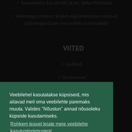
Turuaiandus kui elustiil ja äri: Väike Mahetalu
Vähemaga rohkem: kuidas digilahendused aitavad
põllumajanduses kasumlikkust kasvatada
VIITED
Uudised
Sündmused
Konsulent, nõustaja
Veebilehel kasutatakse küpsiseid, mis
aitavad meil oma veebilehte paremaks
Teabesalv
muuta. Valides "Nõustun" annad nõusoleku
küpsiste kasutamiseks.
Liitu uudiskirjaga
Rohkem teavet leiate meie veebilehe
kasutustingimustest.