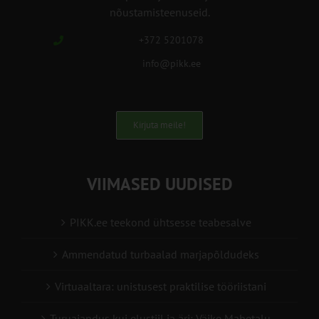
nõustamisteenuseid.
+372 5201078
info@pikk.ee
Kirjuta meile!
VIIMASED UUDISED
PIKK.ee teekond ühtsesse teabesalve
Ammendatud turbaalad marjapõldudeks
Virtuaaltara: unistusest praktilise tööriistani
Turuaiandus kui elustiil ja äri: Väike Mahetalu