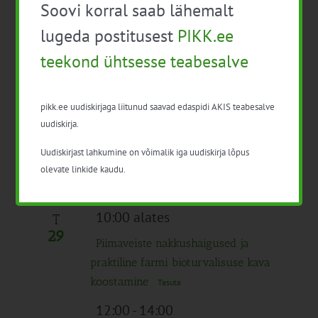
Väikemäletsejate praktiline tapa ja
Soovi korral saab lähemalt
lihalõikuse infopäev Karulas
61€
lugeda postitusest
PIKK.ee
10:00
-
13:00
teekond ühtsesse teabesalve
Tuleviku maaelu Pajusi mõisas
Tasuta
pikk.ee uudiskirjaga liitunud saavad edaspidi AKIS teabesalve
uudiskirja.
18:00
-
20:00
E
28
Uudiskirjast lahkumine on võimalik iga uudiskirja lõpus
Eesti kartul – väärtus läbi aegade
olevate linkide kaudu.
Tasuta
10:00 alates
T
29
Piimaveiste nakkushaigused ja
praktiline farmi bioturvalisuse kava
koostamine
Tasuta
12:00
-
14:00