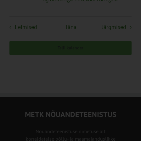
Sündmused
Sünd
Eelmised
Täna
Järgmised
Telli kalender
METK NÕUANDETEENISTUS
Nõuandeteenistuse nimetuse alt
korraldatalse põllu- ja maamajanduslikke