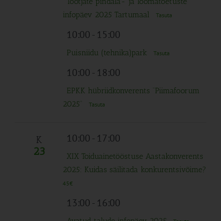
Tootjate pindala- ja loomatoetuste
infopäev 2025 Tartumaal
Tasuta
10:00
-
15:00
Puisniidu (tehnika)park
Tasuta
10:00
-
18:00
EPKK hübriidkonverents “Piimafoorum
2025”
Tasuta
10:00
-
17:00
K
23
XIX Toiduainetööstuse Aastakonverents
2025: Kuidas säilitada konkurentsivõime?
45€
13:00
-
16:00
Avatud talude infopäev 2025