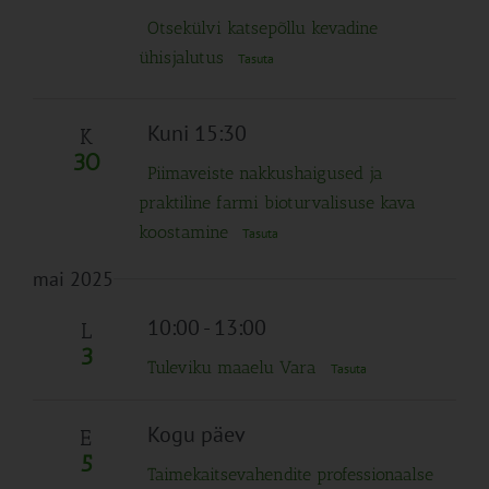
Otsekülvi katsepõllu kevadine
ühisjalutus
Tasuta
Kuni 15:30
K
30
Piimaveiste nakkushaigused ja
praktiline farmi bioturvalisuse kava
koostamine
Tasuta
mai 2025
10:00
-
13:00
L
3
Tuleviku maaelu Vara
Tasuta
Kogu päev
E
5
Taimekaitsevahendite professionaalse