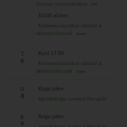
kasutaja täienduskoolitus
80€
10:00 alates
Keskkonnasäästlikud sõidukid ja
alternatiivkütused
Tasuta
Kuni 17:00
T
6
Keskkonnasäästlikud sõidukid ja
alternatiivkütused
Tasuta
Kogu päev
N
8
Agroökoloogia suvekool Portugalis
Kogu päev
R
9
Agroökoloogia suvekool Portugalis