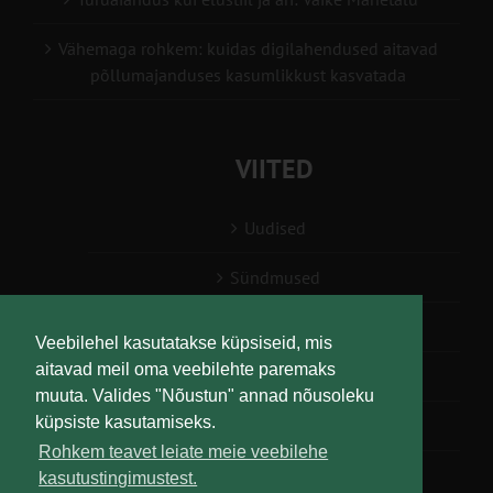
Vähemaga rohkem: kuidas digilahendused aitavad
põllumajanduses kasumlikkust kasvatada
VIITED
Uudised
Sündmused
Konsulent, nõustaja
Veebilehel kasutatakse küpsiseid, mis
aitavad meil oma veebilehte paremaks
Teabesalv
muuta. Valides "Nõustun" annad nõusoleku
küpsiste kasutamiseks.
Liitu uudiskirjaga
Rohkem teavet leiate meie veebilehe
kasutustingimustest.