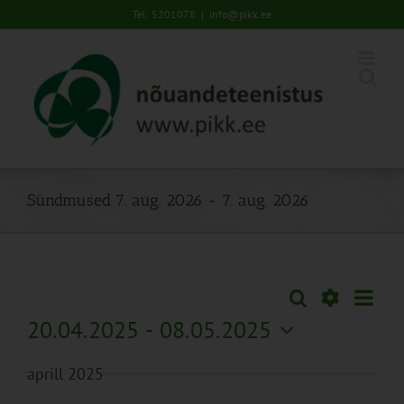
Skip
Tel: 5201078
|
info@pikk.ee
to
content
Sündmused 7. aug. 2026 - 7. aug. 2026
Sünd
Otsi
Sündmused
Lühiva
Views
Näita
20.04.2025
 - 
08.05.2025
Search
Naviga
Filtreid
Vali
and
aprill 2025
kuupäev.
Views