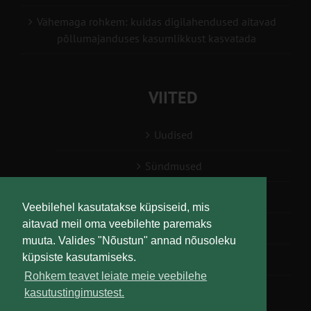
Vähemaga rohkem: kuidas digilahendused aitavad
põllumajanduses kasumlikkust kasvatada
VIITED
Uudised
Sündmused
Konsulent, nõustaja
Veebilehel kasutatakse küpsiseid, mis
aitavad meil oma veebilehte paremaks
Teabesalv
muuta. Valides "Nõustun" annad nõusoleku
küpsiste kasutamiseks.
Liitu uudiskirjaga
Rohkem teavet leiate meie veebilehe
kasutustingimustest.