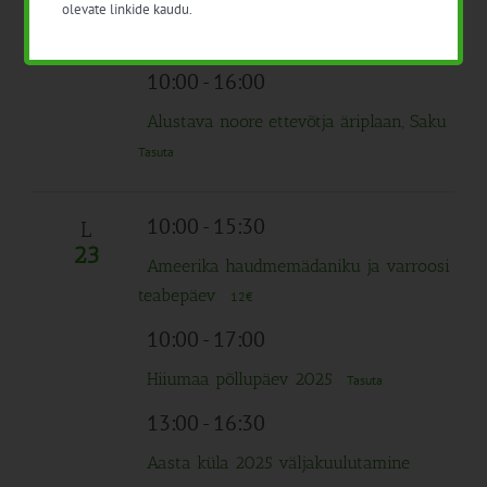
AKIS teadmussiirde 2026. aasta
olevate linkide kaudu.
tegevuste ideekorje
Tasuta
10:00
-
16:00
Alustava noore ettevõtja äriplaan, Saku
Tasuta
10:00
-
15:30
L
23
Ameerika haudmemädaniku ja varroosi
teabepäev
12€
10:00
-
17:00
Hiiumaa põllupäev 2025
Tasuta
13:00
-
16:30
Aasta küla 2025 väljakuulutamine