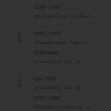
15:00
-
18:00
Maheköögiviljapäev Viljandimaal
10:00
-
14:00
R
8
Maheköögiviljapäev Valgamaal
10:00 alates
Arvamusfestival 2025
22€
Kuni 19:00
L
9
Arvamusfestival 2025
22€
10:00
-
16:00
Kodulindide ja küülikute laat
2€