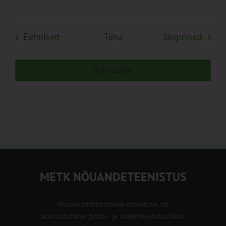
Sündmused
Sünd
Eelmised
Täna
Järgmised
Telli kalender
METK NÕUANDETEENISTUS
Nõuandeteenistuse nimetuse alt
korraldatalse põllu- ja maamajanduslikke