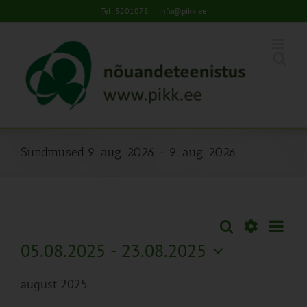
Skip
Tel: 5201078
|
info@pikk.ee
to
content
Sündmused 9. aug. 2026 - 9. aug. 2026
Sünd
Otsi
Sündmused
Lühiva
Views
Näita
05.08.2025
 - 
23.08.2025
Search
Naviga
Filtreid
Vali
and
august 2025
kuupäev.
Views