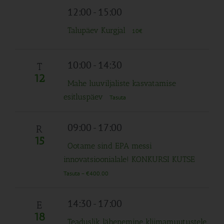
12:00
-
15:00
Talupäev Kurgjal
10€
10:00
-
14:30
T
12
Mahe luuviljaliste kasvatamise
esitluspäev
Tasuta
09:00
-
17:00
R
15
Ootame sind EPA messi
innovatsioonialale! KONKURSI KUTSE
Tasuta – €400.00
14:30
-
17:00
E
18
Teaduslik lähenemine kliimamuutustele