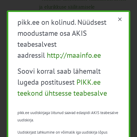
ja elurikkuse säilitamisele
pikk.ee on kolinud. Nüüdsest
10:00
-
16:00
T
moodustame osa AKIS
19
Alustava noore ettevõtja äriplaan,
teabesalvest
Jõgeva
Tasuta
aadressil
http://maainfo.ee
10:00
-
14:30
N
Soovi korral saab lähemalt
21
Mahe õuna, astelpaju, valgesõstra
lugeda postitusest
PIKK.ee
kasvatamise esitluspäev
Tasuta
teekond ühtsesse teabesalve
14:00
-
16:00
Pargitatra tõrjumise infopäev
Tasuta
pikk.ee uudiskirjaga liitunud saavad edaspidi AKIS teabesalve
uudiskirja.
10:00
-
11:00
R
Uudiskirjast lahkumine on võimalik iga uudiskirja lõpus
22