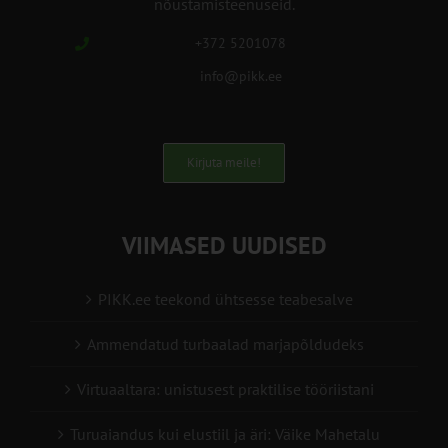
nõustamisteenuseid.
+372 5201078
info@pikk.ee
Kirjuta meile!
VIIMASED UUDISED
PIKK.ee teekond ühtsesse teabesalve
Ammendatud turbaalad marjapõldudeks
Virtuaaltara: unistusest praktilise tööriistani
Turuaiandus kui elustiil ja äri: Väike Mahetalu