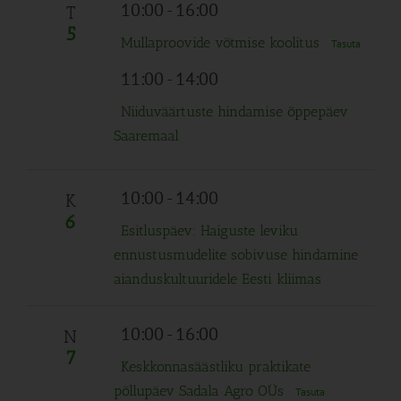
Navigation
10:00
-
16:00
T
5
Mullaproovide võtmise koolitus
Tasuta
11:00
-
14:00
Niiduväärtuste hindamise õppepäev
Saaremaal
10:00
-
14:00
K
6
Esitluspäev: Haiguste leviku
ennustusmudelite sobivuse hindamine
aianduskultuuridele Eesti kliimas
10:00
-
16:00
N
7
Keskkonnasäästliku praktikate
põllupäev Sadala Agro OÜs
Tasuta