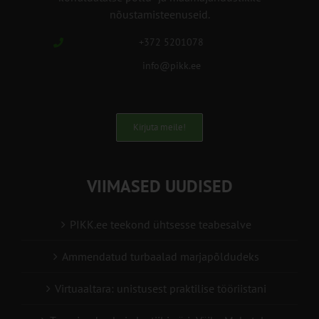
nõustamisteenuseid.
+372 5201078
info@pikk.ee
Kirjuta meile!
VIIMASED UUDISED
PIKK.ee teekond ühtsesse teabesalve
Ammendatud turbaalad marjapõldudeks
Virtuaaltara: unistusest praktilise tööriistani