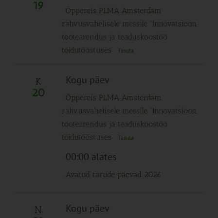
Navigation
19
Õppereis PLMA Amsterdam
rahvusvahelisele messile “Innovatsioon,
tootearendus ja teaduskoostöö
toidutööstuses
Tasuta
Kogu päev
K
20
Õppereis PLMA Amsterdam
rahvusvahelisele messile “Innovatsioon,
tootearendus ja teaduskoostöö
toidutööstuses
Tasuta
00:00 alates
Avatud tarude päevad 2026
Kogu päev
N