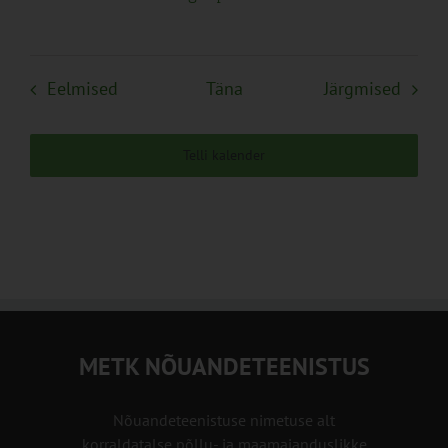
Sündmused
Sünd
Eelmised
Täna
Järgmised
Telli kalender
METK NÕUANDETEENISTUS
Nõuandeteenistuse nimetuse alt
korraldatalse põllu- ja maamajanduslikke