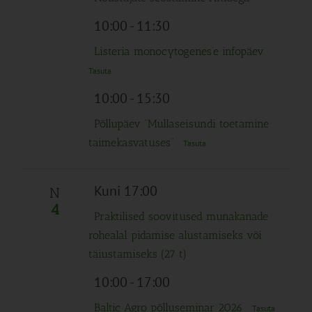
10:00
-
11:30
Listeria monocytogenes’e infopäev
Tasuta
10:00
-
15:30
Põllupäev “Mullaseisundi toetamine
taimekasvatuses”
Tasuta
Kuni 17:00
N
4
Praktilised soovitused munakanade
rohealal pidamise alustamiseks või
täiustamiseks (27 t)
10:00
-
17:00
Baltic Agro põlluseminar 2026
Tasuta