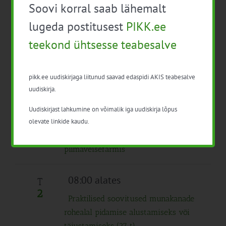
EPKK infopäev: Ettevõtlusalane
Soovi korral saab lähemalt
infopäev
Tasuta
lugeda postitusest
PIKK.ee
12:00
-
19:30
teekond ühtsesse teabesalve
Mahemesinduse infopäev
Tasuta
pikk.ee uudiskirjaga liitunud saavad edaspidi AKIS teabesalve
juuni 2026
uudiskirja.
10:00
-
16:00
E
Uudiskirjast lahkumine on võimalik iga uudiskirja lõpus
1
olevate linkide kaudu.
Infopäev Bioturvalisuse tagamine
loomapidamisettevõttes – bioturvalisus
piimaveisefarmis
08:00 alates
T
2
Praktilised soovitused munakanade
rohealal pidamise alustamiseks või
täiustamiseks (27 t)