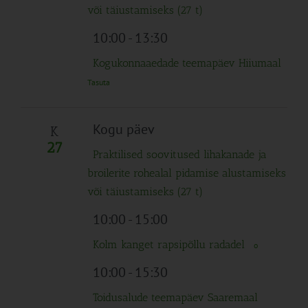
või täiustamiseks (27 t)
10:00
-
13:30
Kogukonnaaedade teemapäev Hiiumaal
Tasuta
Kogu päev
K
27
Praktilised soovitused lihakanade ja
broilerite rohealal pidamise alustamiseks
või täiustamiseks (27 t)
10:00
-
15:00
Kolm kanget rapsipõllu radadel
o
10:00
-
15:30
Toidusalude teemapäev Saaremaal