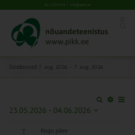
Skip
Tel: 5201078
|
info@pikk.ee
to
content
Sündmused 7. aug. 2026 - 7. aug. 2026
Sünd
Otsi
Sündmused
Lühiva
Views
Näita
23.05.2026
 - 
04.06.2026
Search
Naviga
Filtreid
Vali
and
kuupäev.
Views
Kogu päev
T