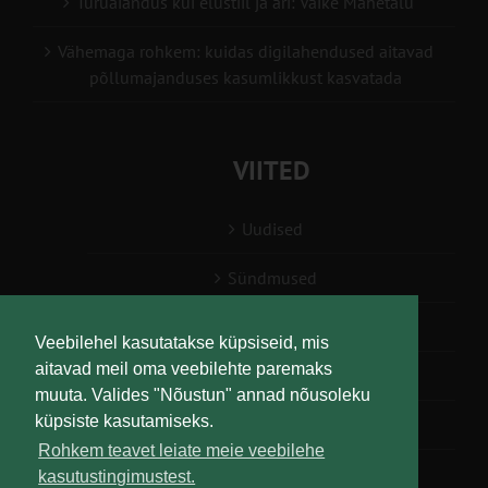
Turuaiandus kui elustiil ja äri: Väike Mahetalu
Vähemaga rohkem: kuidas digilahendused aitavad
põllumajanduses kasumlikkust kasvatada
VIITED
Uudised
Sündmused
Konsulent, nõustaja
Veebilehel kasutatakse küpsiseid, mis
aitavad meil oma veebilehte paremaks
Teabesalv
muuta. Valides "Nõustun" annad nõusoleku
küpsiste kasutamiseks.
Liitu uudiskirjaga
Rohkem teavet leiate meie veebilehe
kasutustingimustest.