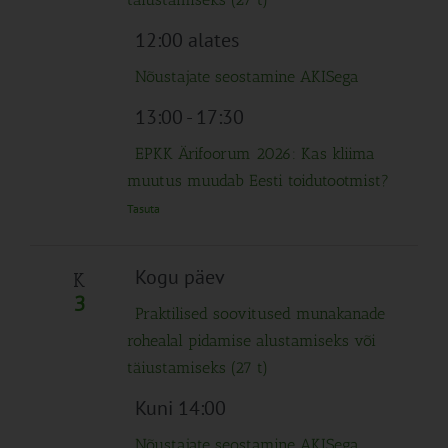
12:00 alates
Nõustajate seostamine AKISega
13:00
-
17:30
EPKK Ärifoorum 2026: Kas kliima
muutus muudab Eesti toidutootmist?
Tasuta
Kogu päev
K
3
Praktilised soovitused munakanade
rohealal pidamise alustamiseks või
täiustamiseks (27 t)
Kuni 14:00
Nõustajate seostamine AKISega