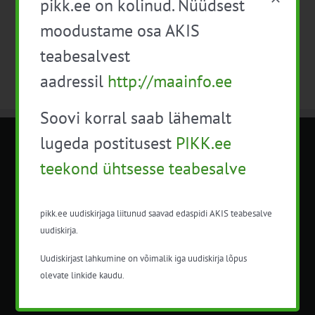
pikk.ee on kolinud. Nüüdsest
Telli kalender
moodustame osa AKIS
teabesalvest
aadressil
http://maainfo.ee
Soovi korral saab lähemalt
lugeda postitusest
PIKK.ee
METK NÕUANDETEENISTUS
teekond ühtsesse teabesalve
Nõuandeteenistuse nimetuse alt
korraldatalse põllu- ja maamajanduslikke
pikk.ee uudiskirjaga liitunud saavad edaspidi AKIS teabesalve
nõustamisteenuseid.
uudiskirja.
+372 5201078
Uudiskirjast lahkumine on võimalik iga uudiskirja lõpus
olevate linkide kaudu.
info@pikk.ee