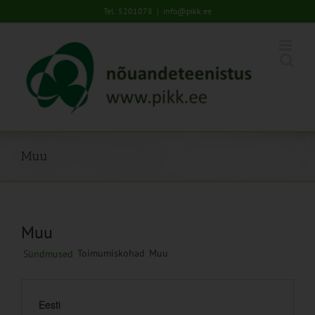
Skip
Tel: 5201078
|
info@pikk.ee
to
content
Muu
Muu
Toimumiskohad
Muu
Sündmused
Eesti