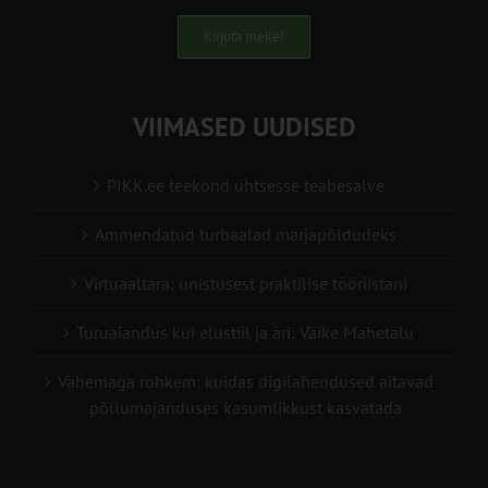
Kirjuta meile!
VIIMASED UUDISED
PIKK.ee teekond ühtsesse teabesalve
Ammendatud turbaalad marjapõldudeks
Virtuaaltara: unistusest praktilise tööriistani
Turuaiandus kui elustiil ja äri: Väike Mahetalu
Vähemaga rohkem: kuidas digilahendused aitavad
põllumajanduses kasumlikkust kasvatada