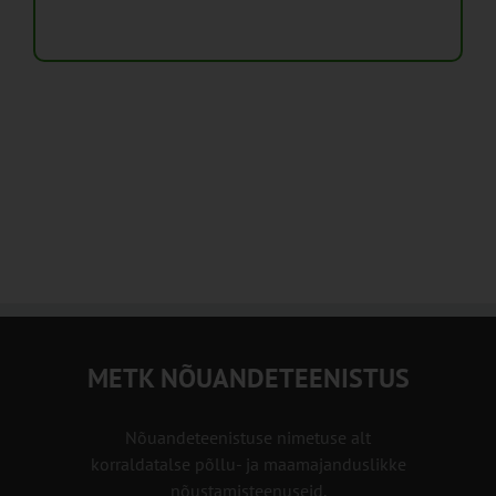
METK NÕUANDETEENISTUS
Nõuandeteenistuse nimetuse alt
korraldatalse põllu- ja maamajanduslikke
nõustamisteenuseid.