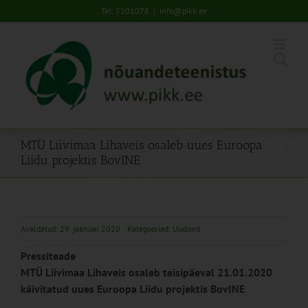
Skip
Tel: 5201078
|
info@pikk.ee
to
content
MTÜ Liivimaa Lihaveis osaleb uues Euroopa
Liidu projektis BovINE
Avaldatud: 29. jaanuar 2020
Kategooriad:
Uudised
Pressiteade
MTÜ Liivimaa Lihaveis osaleb teisipäeval 21.01.2020
käivitatud uues Euroopa Liidu projektis BovINE