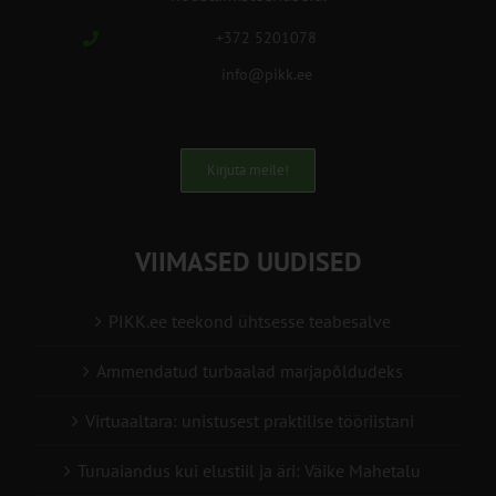
+372 5201078
info@pikk.ee
Kirjuta meile!
VIIMASED UUDISED
PIKK.ee teekond ühtsesse teabesalve
Ammendatud turbaalad marjapõldudeks
Virtuaaltara: unistusest praktilise tööriistani
Turuaiandus kui elustiil ja äri: Väike Mahetalu