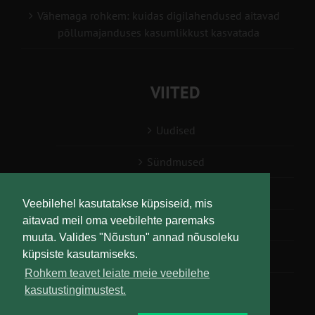
Vähemaga rohkem: kuidas digilahendused aitavad
põllumajanduses kasumlikkust kasvatada
VIITED
Uudised
Sündmused
Konsulent, nõustaja
Veebilehel kasutatakse küpsiseid, mis
aitavad meil oma veebilehte paremaks
Teabesalv
muuta. Valides "Nõustun" annad nõusoleku
küpsiste kasutamiseks.
Liitu uudiskirjaga
Rohkem teavet leiate meie veebilehe
kasutustingimustest.