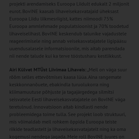
projekti arendamiseks Euroopa Liidult edukalt 2 miljonit
eurot. BovINE kaasab lihaveisekasvatajaid üheksast
Euroopa Liidu liikmesriigist, kattes niimoodi 75%
Euroopa ammlehmade populatsioonist ja 70% toodetud
lihaveiselihast. BovINE keskendub talunike vajadustele
reageerimisele ning annab veisekasvatajatele ligipääsu
uuendusalasele informatsioonile, mis aitab parendada
nii nende talude kui ka terve tööstusharu kestlikkust.
Airi Külvet MTÜst Liivimaa Lihaveis:
„Meil on väga suur
rõõm selles ettevõtmises kaasa lüüa. Aina rangemate
keskkonnanõuete, ebakindla turuolukorra ning
kliimamuutuse põhjuste ja tagajärgedega silmitsi
seisvatele Eesti lihaveisekasvatajatele on BovINE väga
teretulnud. Innovatsioon aitab kindlasti nende
probleemidega toime tulla. See projekt loob struktuuri,
mis võimaldab meil rohkem õppida Euroopa teiste
riikide teadlastelt ja lihaveisekasvatajatelt ning ka oma
kogemusi nendega jagada. Meie roll BovINE juures on