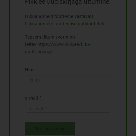
Pikk.ee uudiskirjaga liitumine.
Isikuandmeid töötleme vastavalt
Isikuandmete töötlemise põhimõtetele
Täpsem liitumisvorm on
leitav
https://www.pikk.ee/liitu-
uudiskirjaga/
Nimi
e-mail
*
Liitu uudiskirjaga