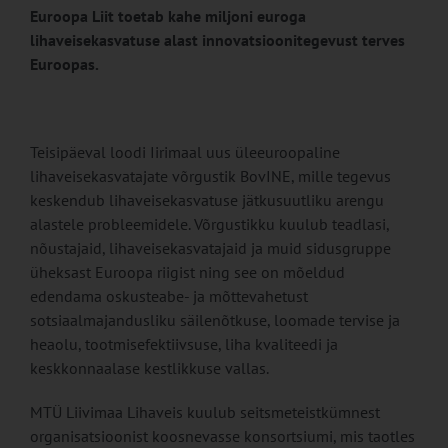
Euroopa Liit toetab kahe miljoni euroga
lihaveisekasvatuse alast innovatsioonitegevust terves
Euroopas.
Teisipäeval loodi Iirimaal uus üleeuroopaline
lihaveisekasvatajate võrgustik BovINE, mille tegevus
keskendub lihaveisekasvatuse jätkusuutliku arengu
alastele probleemidele. Võrgustikku kuulub teadlasi,
nõustajaid, lihaveisekasvatajaid ja muid sidusgruppe
üheksast Euroopa riigist ning see on mõeldud
edendama oskusteabe- ja mõttevahetust
sotsiaalmajandusliku säilenõtkuse, loomade tervise ja
heaolu, tootmisefektiivsuse, liha kvaliteedi ja
keskkonnaalase kestlikkuse vallas.
MTÜ Liivimaa Lihaveis kuulub seitsmeteistkümnest
organisatsioonist koosnevasse konsortsiumi, mis taotles