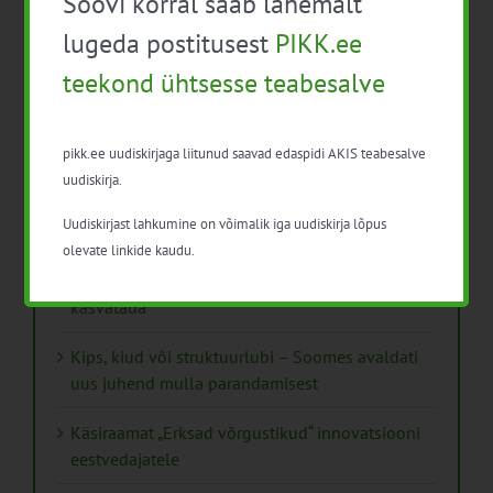
Soovi korral saab lähemalt
Viimased uudised
lugeda postitusest
PIKK.ee
PIKK.ee teekond ühtsesse teabesalve
teekond ühtsesse teabesalve
Ammendatud turbaalad marjapõldudeks
pikk.ee uudiskirjaga liitunud saavad edaspidi AKIS teabesalve
Virtuaaltara: unistusest praktilise tööriistani
uudiskirja.
Turuaiandus kui elustiil ja äri: Väike Mahetalu
Uudiskirjast lahkumine on võimalik iga uudiskirja lõpus
olevate linkide kaudu.
Vähemaga rohkem: kuidas digilahendused
aitavad põllumajanduses kasumlikkust
kasvatada
Kips, kiud või struktuurlubi – Soomes avaldati
uus juhend mulla parandamisest
Käsiraamat „Erksad võrgustikud“ innovatsiooni
eestvedajatele