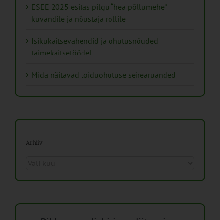
ESEE 2025 esitas pilgu “hea põllumehe”
kuvandile ja nõustaja rollile
Isikukaitsevahendid ja ohutusnõuded
taimekaitsetöödel
Mida näitavad toiduohutuse seirearuanded
Arhiiv
Arhiiv