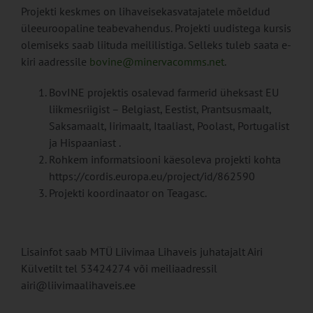
Projekti keskmes on lihaveisekasvatajatele mõeldud
üleeuroopaline teabevahendus. Projekti uudistega kursis
olemiseks saab liituda meililistiga. Selleks tuleb saata e-
kiri aadressile
bovine@minervacomms.net
.
BovINE projektis osalevad farmerid üheksast EU
liikmesriigist – Belgiast, Eestist, Prantsusmaalt,
Saksamaalt, Iirimaalt, Itaaliast, Poolast, Portugalist
ja Hispaaniast .
Rohkem informatsiooni käesoleva projekti kohta
https://cordis.europa.eu/project/id/862590
Projekti koordinaator on Teagasc.
Lisainfot saab MTÜ Liivimaa Lihaveis juhatajalt Airi
Külvetilt tel 53424274 või meiliaadressil
airi@liivimaalihaveis.ee