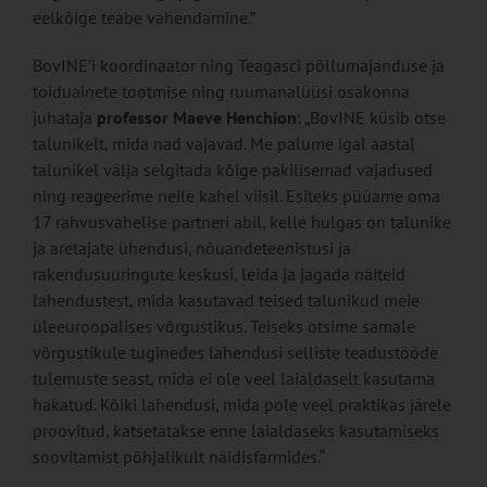
eelkõige teabe vahendamine.”
BovINE’i koordinaator ning Teagasci põllumajanduse ja
toiduainete tootmise ning ruumanalüüsi osakonna
juhataja
professor Maeve Henchion
: „BovINE küsib otse
talunikelt, mida nad vajavad. Me palume igal aastal
talunikel välja selgitada kõige pakilisemad vajadused
ning reageerime neile kahel viisil. Esiteks püüame oma
17 rahvusvahelise partneri abil, kelle hulgas on talunike
ja aretajate ühendusi, nõuandeteenistusi ja
rakendusuuringute keskusi, leida ja jagada näiteid
lahendustest, mida kasutavad teised talunikud meie
üleeuroopalises võrgustikus. Teiseks otsime samale
võrgustikule tuginedes lahendusi selliste teadustööde
tulemuste seast, mida ei ole veel laialdaselt kasutama
hakatud. Kõiki lahendusi, mida pole veel praktikas järele
proovitud, katsetatakse enne laialdaseks kasutamiseks
soovitamist põhjalikult näidisfarmides.“