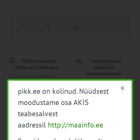
PIKK.ee teekond ühtsesse
teabesalve
Ammendatud turbaalad
1. august 2026
marjapõldudeks
pikk.ee on kolinud. Nüüdsest
25. juuli 2026
moodustame osa AKIS
teabesalvest
aadressil
http://maainfo.ee