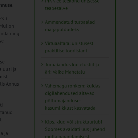
PIKK.ee teekond ühtsesse
Annuse
.
teabesalve
ES-i
Ammendatud turbaalad
 Mul on
marjapõldudeks
onda ning
se
Virtuaaltara: unistusest
praktilise tööriistani
ise
Turuaiandus kui elustiil ja
 uusi ja
äri: Väike Mahetalu
ist,
elis Annus
Vähemaga rohkem: kuidas
digilahendused aitavad
põllumajanduses
ti
kasumlikkust kasvatada
ötanud
l.
Kips, kiud või struktuurlubi –
Soomes avaldati uus juhend
a ja
mulla parandamisest