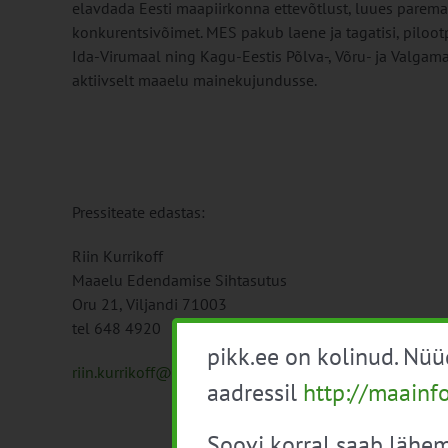
elavdada Eesti maapiirkonna ettevõtlust, luues paremai
konkurentsivõimet. MES pakub laene ja tagatisi, piloo
Ida-Virumaal ning Kagu-Eestis Põlva-, Võru- ja Valga
aktiivselt maaelu mainekujundusse.
Pressiteate edastas:
Riin Kurrikoff
Maaelu Edendamise Sihtasutus
Oru 21, Viljandi 71003
tel 648 4920
pikk.ee on kolinud. Nü
riin.kurrikoff@mes.ee
aadressil
http://maainf
Soovi korral saab lähem