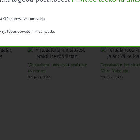
 AKIS teabesalve uudiskirja.
irja lõpus olevate linkide kaudu.
Virtuaaltara: unistusest praktilise
Turuaiandus kui elustii
tööriistani
Väike Mahetalu
24. juuli 2026
22. juuli 2026