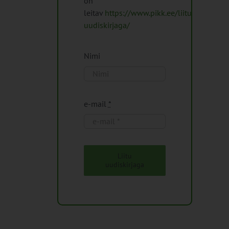
on
leitav
https://www.pikk.ee/liitu-
uudiskirjaga/
Nimi
e-mail
*
Liitu
uudiskirjaga