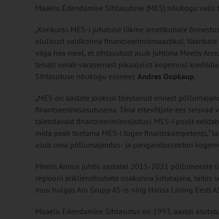
Maaelu Edendamise Sihtasutuse (MES) nõukogu valis t
„Konkurss MES-i juhatuse liikme ametikohale õnnestus 
olulisust valdkonna finantseerimismaastikul. Väärikaid
väga hea meel, et sihtasutust asub juhtima Meelis An
teisalt omab varasemast pikaajalist kogemust krediidi
Sihtasutuse nõukogu esimees
Andres Oopkaup
.
„MES on aastate jooksul tõestanud ennast põllumajandu
finantseerimisasutusena. Täna ettevõtjate ees seisvad
täiendavaid finantseerimisvajadusi. MES-i poolt eeldab
mida peab toetama MES-i tugev finantskompetents,“ 
asub oma põllumajandus- ja pangandussektori kogemu
Meelis Annus juhtis aastatel 2015-2021 põllumeeste ü
regiooni ärikliendisuhete osakonna juhatajana, täites
muu hulgas Aru Grupp AS-is ning Hansa Liising Eesti AS-
Maaelu Edendamise Sihtasutus on 1993. aastal asutatud 