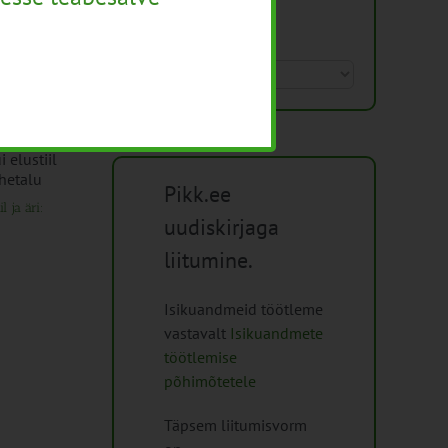
Arhiiv
Arhiiv
Pikk.ee
l ja äri:
PIKK.ee teekond ühtsesse
Ammendatud turb
uudiskirjaga
teabesalve
marjapõldudeks
1. august 2026
25. juuli 2026
liitumine.
Isikuandmeid töötleme
vastavalt
Isikuandmete
töötlemise
põhimõtetele
Täpsem liitumisvorm