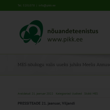
Skip
Tel: 5201078
|
info@pikk.ee
to
content
MES nõukogu valis uueks juhiks Meelis Annus
Avaldatud: 21. jaanuar 2022
Kategooriad:
Uudised
Sildid:
MES
PRESSITEADE 21. jaanuar, Viljandi