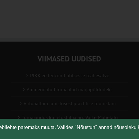
VIIMASED UUDISED
PIKK.ee teekond ühtsesse teabesalve
Ammendatud turbaalad marjapõldudeks
Virtuaaltara: unistusest praktilise tööriistani
Turuaiandus kui elustiil ja äri: Väike Mahetalu
eebilehte paremaks muuta. Valides "Nõustun" annad nõusoleku 
Vähemaga rohkem: kuidas digilahendused aitavad
põllumajanduses kasumlikkust kasvatada