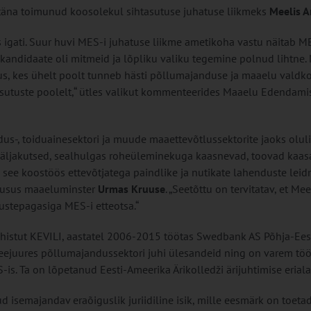
äna toimunud koosolekul sihtasutuse juhatuse liikmeks
Meelis 
igati. Suur huvi MES-i juhatuse liikme ametikoha vastu näitab M
 kandidaate oli mitmeid ja lõpliku valiku tegemine polnud lihtne.
nus, kes ühelt poolt tunneb hästi põllumajanduse ja maaelu valdk
asutuste poolelt,“ ütles valikut kommenteerides Maaelu Edendami
s-, toiduainesektori ja muude maaettevõtlussektorite jaoks olul
 väljakutsed, sealhulgas roheüleminekuga kaasnevad, toovad kaasa
 see koostöös ettevõtjatega paindlike ja nutikate lahenduste leidm
lausus maaeluminster
Urmas Kruuse
. „Seetõttu on tervitatav, et Me
stepagasiga MES-i etteotsa.“
histut KEVILI, aastatel 2006-2015 töötas Swedbank AS Põhja-Ees
 seejuures põllumajandussektori juhi ülesandeid ning on varem tö
is. Ta on lõpetanud Eesti-Ameerika Ärikolledži ärijuhtimise eriala
isemajandav eraõiguslik juriidiline isik, mille eesmärk on toetad