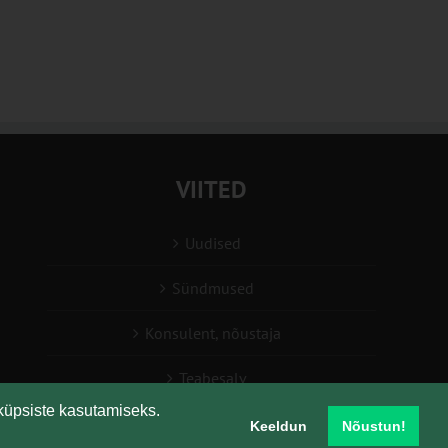
VIITED
Uudised
Sündmused
Konsulent, nõustaja
Teabesalv
küpsiste kasutamiseks.
Liitu uudiskirjaga
Keeldun
Nõustun!