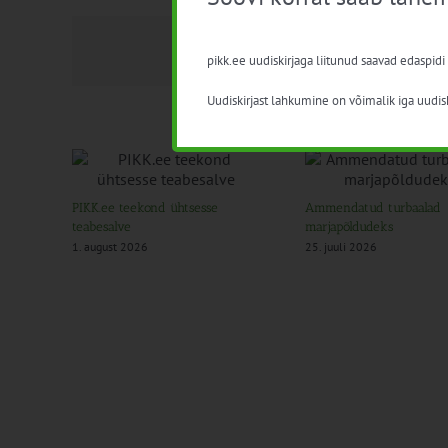
pikk.ee uudiskirjaga liitunud saavad edaspidi
Uudiskirjast lahkumine on võimalik iga uudisk
PIKK.ee teekond ühtsesse
Ammendatud turbaalad
teabesalve
marjapõldudeks
1. august 2026
25. juuli 2026