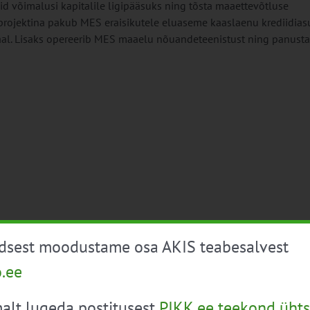
d võimalusi kapitalile ligipääsuks ning tõsta maaettevõtluse
tprojektina pakub MES eraisikutele eluaseme kaaslaenu krediidias
maal. Lisaks opereerib MES maaelu nõuandeteenistust ning panust
üdsest moodustame osa AKIS teabesalvest
o.ee
alt lugeda postitusest
PIKK.ee teekond ühts