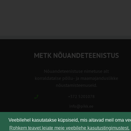
METK NÕUANDETEENISTUS
Nõuandeteenistuse nimetuse alt
korraldatalse põllu- ja maamajanduslikke
nõustamisteenuseid.
+372 5201078
info@pikk.ee
Veebilehel kasutatakse küpsiseid, mis aitavad meil oma v
Rohkem teavet leiate meie veebilehe kasutustingimustest.