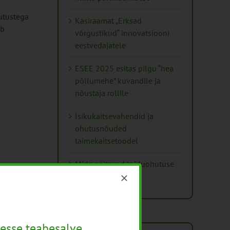
utustega
Käsiraamat „Erksad
ab
võrgustikud“ innovatsiooni
eestvedajatele
ESEE 2025 esitas pilgu “hea
põllumehe” kuvandile ja
nõustaja rollile
Isikukaitsevahendid ja
ohutusnõuded
taimekaitsetöödel
Mida näitavad toiduohutuse
seirearuanded
esse teabesalve