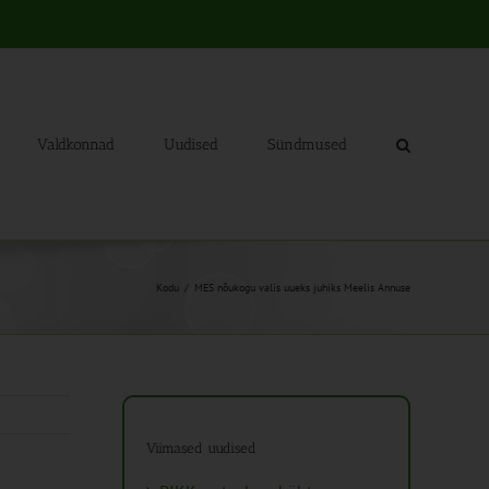
Valdkonnad
Uudised
Sündmused
Kodu
MES nõukogu valis uueks juhiks Meelis Annuse
Viimased uudised