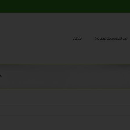
AKIS
Nõuandeteenistus
e