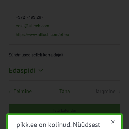
+372 7493 267
eesti@alltech.com
https://www.alltech.com/et-ee
Sündmused sellelt korraldajalt
Edaspidi
Vali
kuupäev.
Sündmused
Eelmine
Täna
Järgmine
Sündmuse
Telli kalender
pikk.ee on kolinud. Nüüdsest