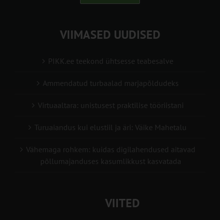
VIIMASED UUDISED
PIKK.ee teekond ühtsesse teabesalve
Ammendatud turbaalad marjapõldudeks
Virtuaaltara: unistusest praktilise tööriistani
Turuaiandus kui elustiil ja äri: Väike Mahetalu
Vähemaga rohkem: kuidas digilahendused aitavad
põllumajanduses kasumlikkust kasvatada
VIITED