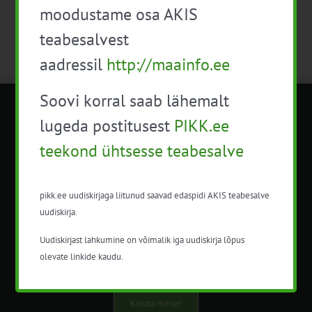
moodustame osa AKIS
teabesalvest
aadressil
http://maainfo.ee
Soovi korral saab lähemalt
METK NÕUANDETEENISTUS
lugeda postitusest
PIKK.ee
teekond ühtsesse teabesalve
Nõuandeteenistuse nimetuse alt
korraldatalse põllu- ja maamajanduslikke
nõustamisteenuseid.
pikk.ee uudiskirjaga liitunud saavad edaspidi AKIS teabesalve
uudiskirja.
+372 5201078
Uudiskirjast lahkumine on võimalik iga uudiskirja lõpus
info@pikk.ee
olevate linkide kaudu.
Kirjuta meile!