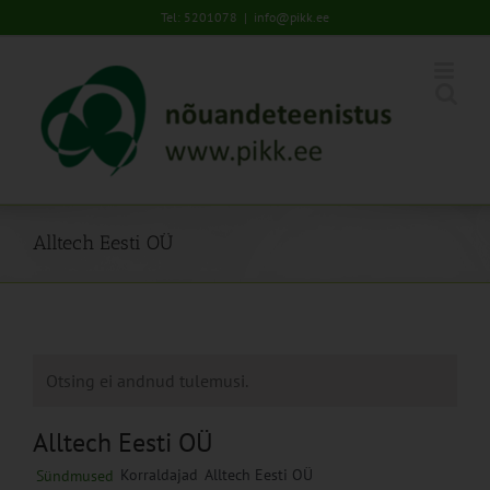
Skip
Tel: 5201078
|
info@pikk.ee
to
content
Alltech Eesti OÜ
Otsing ei andnud tulemusi.
Alltech Eesti OÜ
Korraldajad
Alltech Eesti OÜ
Sündmused