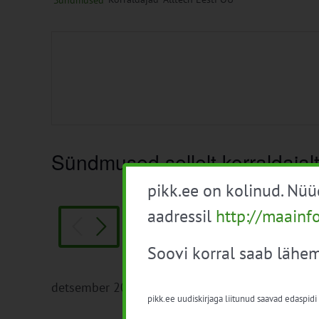
Sündmused
Sündmused sellelt korraldajal
pikk.ee on kolinud. Nü
aadressil
http://maainf
4. dets. 2023
 -
Täna
Vali
Soovi korral saab lähem
kuupäev.
detsember 2023
pikk.ee uudiskirjaga liitunud saavad edaspidi