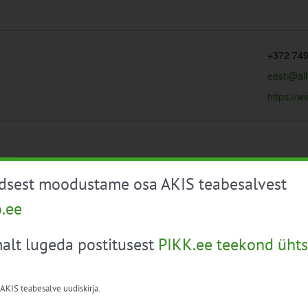
+372 749
eesti@al
https://w
t
üdsest moodustame osa AKIS teabesalvest
o.ee
 
Täna
alt lugeda postitusest
PIKK.ee teekond ühts
 AKIS teabesalve uudiskirja.