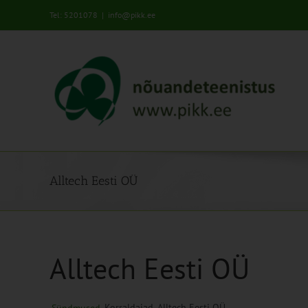
Skip
Tel: 5201078
|
info@pikk.ee
to
content
Alltech Eesti OÜ
Alltech Eesti OÜ
Korraldajad
Alltech Eesti OÜ