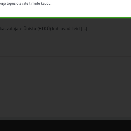
irja lõpus olevate linkide kaudu.
pu seminar
asvatajate Ühistu (ETKÜ) kutsuvad Teid [...]