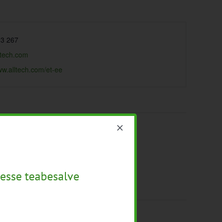
3 267
ltech.com
ww.alltech.com/et-ee
esse teabesalve