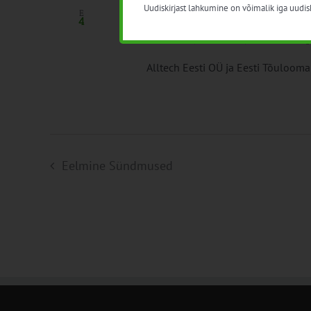
Uudiskirjast lahkumine on võimalik iga uudisk
4. dets. 2023 09:30
-
15:30
E
4
Piimakarjakasvatajate aastalõ
Alltech Eesti OÜ ja Eesti Tõuloomak
Eelmine
Sündmused