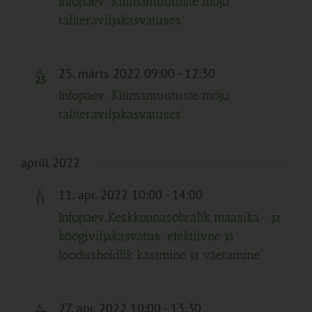
Infopäev „Kliimamuutuste mõju
taliteraviljakasvatuses“
25. märts 2022 09:00
-
12:30
R
25
Infopäev „Kliimamuutuste mõju
taliteraviljakasvatuses“
aprill 2022
11. apr. 2022 10:00
-
14:00
E
11
Infopäev„Keskkonnasõbralik maasika- ja
köögiviljakasvatus: efektiivne ja
loodushoidlik kastmine ja väetamine“
27. apr. 2022 10:00
-
13:30
K