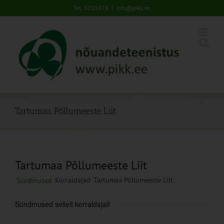
Skip
Tel: 5201078
|
info@pikk.ee
to
content
Tartumaa Põllumeeste Liit
Tartumaa Põllumeeste Liit
Korraldajad
Tartumaa Põllumeeste Liit
Sündmused
Sündmused sellelt korraldajalt