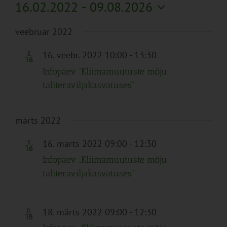
16.02.2022
 - 
09.08.2026
Vali
veebruar 2022
kuupäev.
16. veebr. 2022 10:00
-
13:30
K
16
Infopäev “Kliimamuutuste mõju
taliteraviljakasvatuses”
märts 2022
16. märts 2022 09:00
-
12:30
K
16
Infopäev „Kliimamuutuste mõju
taliteraviljakasvatuses“
18. märts 2022 09:00
-
12:30
R
18