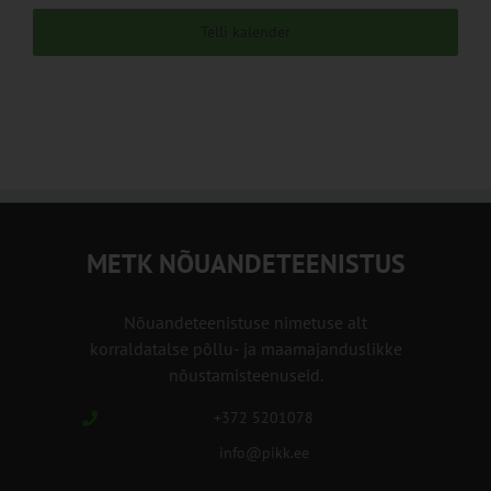
Telli kalender
METK NÕUANDETEENISTUS
Nõuandeteenistuse nimetuse alt
korraldatalse põllu- ja maamajanduslikke
nõustamisteenuseid.
+372 5201078
info@pikk.ee