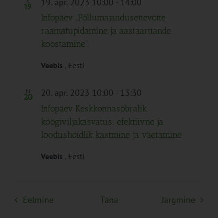
19. apr. 2023 10:00
-
14:00
K
19
Infopäev „Põllumajandusettevõtte
raamatupidamine ja aastaaruande
koostamine“.
Veebis
, Eesti
20. apr. 2023 10:00
-
13:30
N
20
Infopäev Keskkonnasõbralik
köögiviljakasvatus: efektiivne ja
loodushoidlik kastmine ja väetamine
Veebis
, Eesti
Sündmused
Sünd
Eelmine
Täna
Järgmine