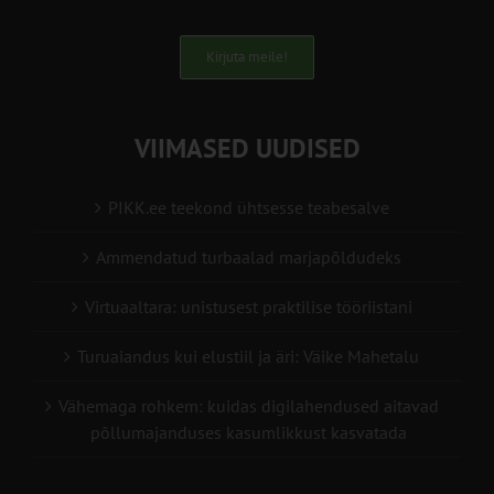
Kirjuta meile!
VIIMASED UUDISED
PIKK.ee teekond ühtsesse teabesalve
Ammendatud turbaalad marjapõldudeks
Virtuaaltara: unistusest praktilise tööriistani
Turuaiandus kui elustiil ja äri: Väike Mahetalu
Vähemaga rohkem: kuidas digilahendused aitavad
põllumajanduses kasumlikkust kasvatada