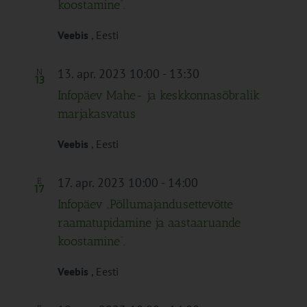
koostamine“.
Veebis
, Eesti
13. apr. 2023 10:00
-
13:30
N
13
Infopäev Mahe- ja keskkonnasõbralik
marjakasvatus
Veebis
, Eesti
17. apr. 2023 10:00
-
14:00
E
17
Infopäev „Põllumajandusettevõtte
raamatupidamine ja aastaaruande
koostamine“.
Veebis
, Eesti