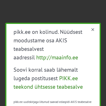
pikk.ee on kolinud. Nüüdsest
Viimased uudised
moodustame osa AKIS
PIKK.ee teekond ühtsesse teabesalve
teabesalvest
Ammendatud turbaalad marjapõldudeks
aadressil
http://maainfo.ee
Virtuaaltara: unistusest praktilise tööriistani
Soovi korral saab lähemalt
Turuaiandus kui elustiil ja äri: Väike Mahetalu
lugeda postitusest
PIKK.ee
teekond ühtsesse teabesalve
Vähemaga rohkem: kuidas digilahendused
aitavad põllumajanduses kasumlikkust
kasvatada
pikk.ee uudiskirjaga liitunud saavad edaspidi AKIS teabesalve