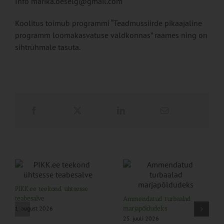
Info marika.oeselg@gmail.com
Koolitus toimub programmi “Teadmussiirde pikaajaline
programm loomakasvatuse valdkonnas” raames ning on
sihtrühmale tasuta.
PIKK.ee teekond ühtsesse
teabesalve
Ammendatud turbaalad
1. august 2026
marjapõldudeks
25. juuli 2026