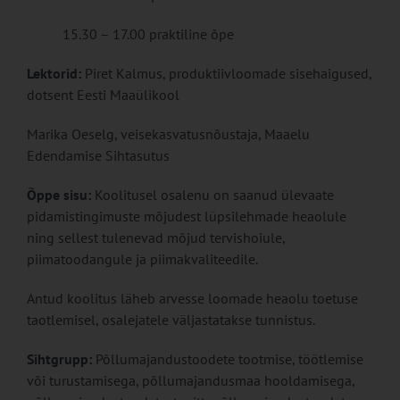
15.30 – 17.00 praktiline õpe
Lektorid:
Piret Kalmus, produktiivloomade sisehaigused,
dotsent Eesti Maaülikool
Marika Oeselg, veisekasvatusnõustaja, Maaelu
Edendamise Sihtasutus
Õppe sisu:
Koolitusel osalenu on saanud ülevaate
pidamistingimuste mõjudest lüpsilehmade heaolule
ning sellest tulenevad mõjud tervishoiule,
piimatoodangule ja piimakvaliteedile.
Antud koolitus läheb arvesse loomade heaolu toetuse
taotlemisel, osalejatele väljastatakse tunnistus.
Sihtgrupp:
Põllumajandustoodete tootmise, töötlemise
või turustamisega, põllumajandusmaa hooldamisega,