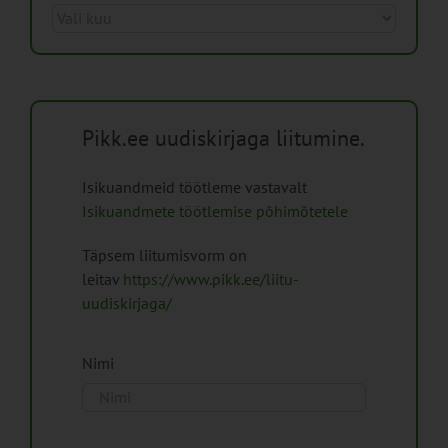
Arhiiv
Pikk.ee uudiskirjaga liitumine.
Isikuandmeid töötleme vastavalt
Isikuandmete töötlemise põhimõtetele
Täpsem liitumisvorm on
leitav
https://www.pikk.ee/liitu-
uudiskirjaga/
Nimi