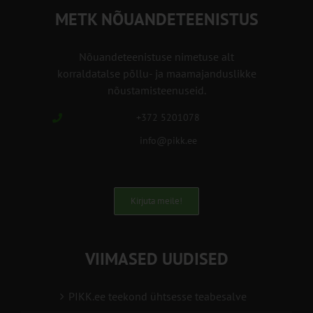
METK NÕUANDETEENISTUS
Nõuandeteenistuse nimetuse alt
korraldatalse põllu- ja maamajanduslikke
nõustamisteenuseid.
+372 5201078
info@pikk.ee
Kirjuta meile!
VIIMASED UUDISED
PIKK.ee teekond ühtsesse teabesalve