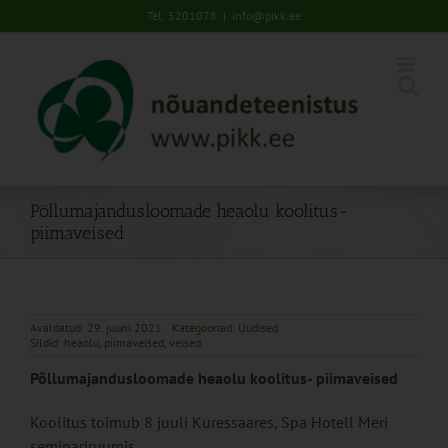
Skip
Tel: 5201078
|
info@pikk.ee
to
content
Põllumajandusloomade heaolu koolitus-
piimaveised
Avaldatud: 29. juuni 2021
Kategooriad:
Uudised
Sildid:
heaolu
,
piimaveised
,
veised
Põllumajandusloomade heaolu koolitus- piimaveised
Koolitus toimub 8 juuli Kuressaares, Spa Hotell Meri
seminariruumis.