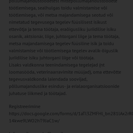
põllumajandustoodetest mittepõllumajandustoodete
töötlemisega, sealhulgas toidu valmistamise või
töötlemisega, või metsa majandamisega seotud või
nimetatud tegevusega tegelev füüsilisest isikust
ettevõtja ja tema töötaja, eraõigusliku juriidilise isiku
osanik, aktsionär, liige, juhtorgani liige ja tema töötaja,
metsa majandamisega tegelev füüsiline isik ja toidu
valmistamise või töötlemisega tegelev avalik-õiguslik
juriidilise isiku juhtorgani liige või töötaja.
Lisaks valdkonna teenindamisega tegelejad (nt
loomasööda, veterinaarravimite müüjad), oma ettevõtte
tegevusvaldkonda laiendada soovijad,
põllumajanduslike esindus- ja erialaorganisatsioonide
juhatuse liikmed ja töötajad.
Registreerimine
https://docs.google.com/forms/d/1aTl3ZMFHl_bn281lAx2r
14kwe9LWO2hT9JaC1w/