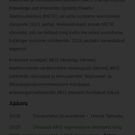
Knowledge and Innovation System
). Maaelu
Teadmuskeskus (METK) sai selle süsteemi arendamise
ülesande 2023. aastal. Veebiseminaril annab METK
ülevaate, mis on tehtud ning kuhu me edasi suundume.
Eelkõige soovime valideerida 2026. aastaks kavandatud
tegevusi
Kutsutud osalejad: AKIS nõukogu liikmed,
teadmussiirde valdkondlike nõukogude liikmed, AKIS
partnerid, nõustajad ja konsulendid, Regionaal- ja
Põllumajandusministeeriumi esindajad
,
erialaorganisatsioonid, AKIS teemast huvitatud isikud.
Ajakava
10.00 Sissejuhatus ja avasõnad – Hanna Tamsalu.
10.05
Ülevaade AKIS tegevuskava täitmisest ning
2026. aastaks kavandatud AKIS tegevustest
–
Katrin