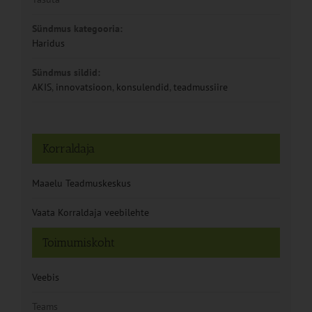
Sündmus kategooria:
Haridus
Sündmus sildid:
AKIS
,
innovatsioon
,
konsulendid
,
teadmussiire
Korraldaja
Maaelu Teadmuskeskus
Vaata Korraldaja veebilehte
Toimumiskoht
Veebis
Teams