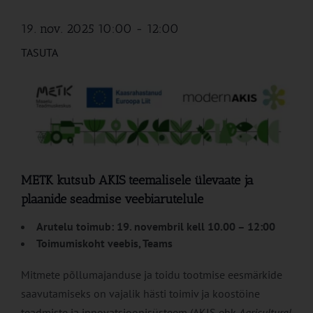
19. nov. 2025 10:00
-
12:00
TASUTA
METK kutsub AKIS teemalisele ülevaate ja
plaanide seadmise veebiarutelule
Arutelu toimub: 19. novembril kell 10.00 – 12:00
Toimumiskoht veebis, Teams
Mitmete põllumajanduse ja toidu tootmise eesmärkide
saavutamiseks on vajalik hästi toimiv ja koostöine
teadmiste ja innovatsioonisüsteem (AKIS ehk
Agricultural