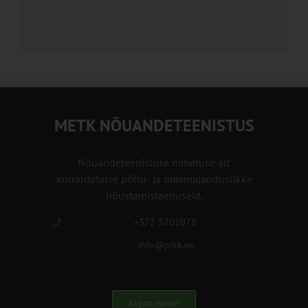
METK NÕUANDETEENISTUS
Nõuandeteenistuse nimetuse alt
korraldatalse põllu- ja maamajanduslikke
nõustamisteenuseid.
+372 5201078
info@pikk.ee
Kirjuta meile!