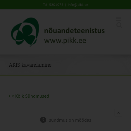
Skip
Tel: 5201078
|
info@pikk.ee
to
content
AKIS kavandamine
« Kõik Sündmused
×
sündmus on möödas