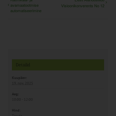
avamaatootmise
Visioonikonverents No 12
automatiseerimine
Detailid
Kuupäev:
19. nov. 2025
Aeg:
10:00 - 12:00
Hind:
Tasuta