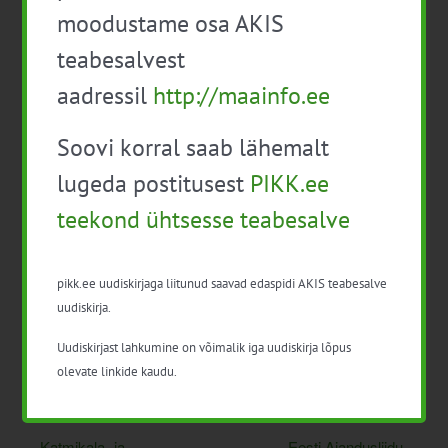
Kontakt: Hanna Tamsalu, hanna.tamsalu@metk.agri.ee,
moodustame osa AKIS
5201078
teabesalvest
aadressil
http://maainfo.ee
Soovi korral saab lähemalt
Lisa kalendrisse
lugeda postitusest
PIKK.ee
teekond ühtsesse teabesalve
pikk.ee uudiskirjaga liitunud saavad edaspidi AKIS teabesalve
uudiskirja.
Facebook
X
LinkedIn
Email
Uudiskirjast lahkumine on võimalik iga uudiskirja lõpus
olevate linkide kaudu.
Katmikala- ja
Eesti Aiandusliidu