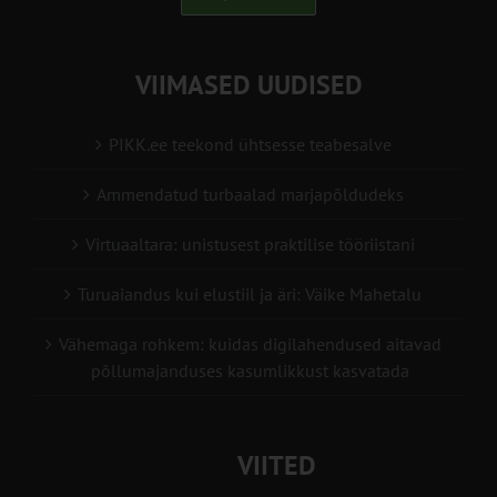
VIIMASED UUDISED
PIKK.ee teekond ühtsesse teabesalve
Ammendatud turbaalad marjapõldudeks
Virtuaaltara: unistusest praktilise tööriistani
Turuaiandus kui elustiil ja äri: Väike Mahetalu
Vähemaga rohkem: kuidas digilahendused aitavad
põllumajanduses kasumlikkust kasvatada
VIITED