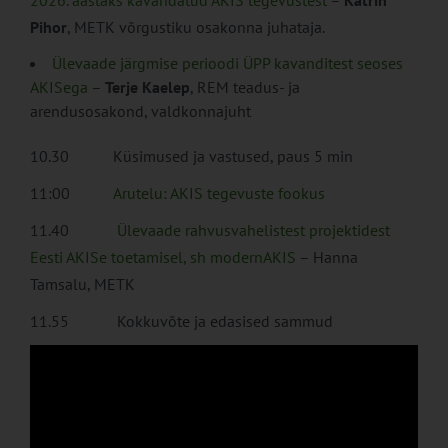
Pihor
, METK võrgustiku osakonna juhataja.
Ülevaade järgmise perioodi ÜPP kavanditest seoses
AKISega
–
Terje Kaelep
, REM teadus- ja
arendusosakond, valdkonnajuht
10.30 Küsimused ja vastused, paus 5 min
11:00
Arutelu: AKIS tegevuste fookus
11.40
Ülevaade rahvusvahelistest projektidest
Eesti AKISe toetamisel, sh modernAKIS
– Hanna
Tamsalu, METK
11.55 Kokkuvõte ja edasised sammud