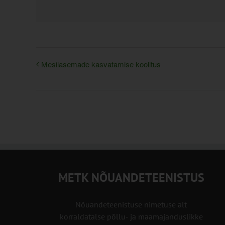
Mesilasemade kasvatamise koolitus
METK NÕUANDETEENISTUS
Nõuandeteenistuse nimetuse alt
korraldatalse põllu- ja maamajanduslikke