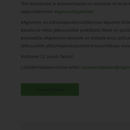
Teie küsimused ja kommentaarid on oodatud nii enne ku
tagasisidevormi:
eagro.co/tagasiside
.
eAgronom on põllumajandusvaldkonnas tegutsev kliima
kasutusse võtta jätkusuutlike praktikaid. Need on posit
planeedile. eAgronomi eesmärk on töötada koos põllu
jätkusuutlik põllumajandustootmine kasumlikuks muu
Kohtume 12. juunil Tartus!
Lisainformatsioon ürituse kohta:
saamuel.stepanov@eagr
Lisa kalendrisse