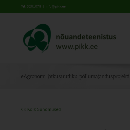
Skip
Tel: 5201078
|
info@pikk.ee
to
content
eAgronomi jätkusuutliku põllumajandusprojekti
« Kõik Sündmused