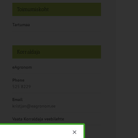
Toimumiskoht
Tartumaa
Korraldaja
eAgronom
Phone
525 8229
Email
kristjan@eagronom.ee
Vaata Korraldaja veebilehte