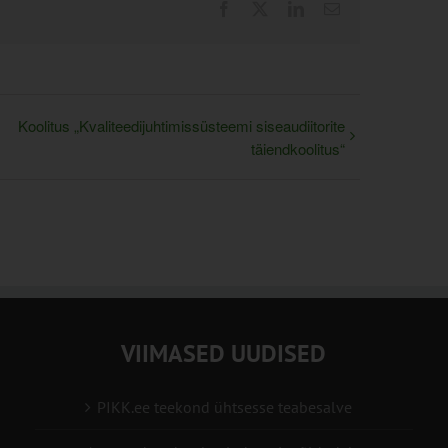
Facebook
X
LinkedIn
Email
Koolitus „Kvaliteedijuhtimissüsteemi siseaudiitorite
täiendkoolitus“
VIIMASED UUDISED
PIKK.ee teekond ühtsesse teabesalve