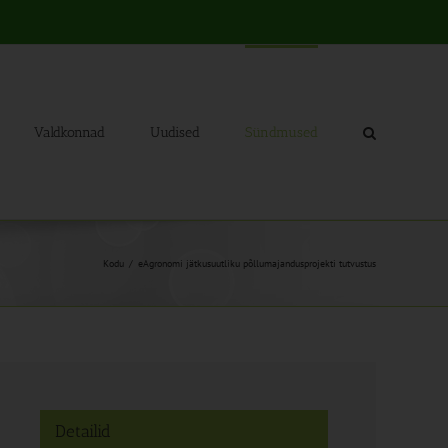
Valdkonnad
Uudised
Sündmused
Kodu
eAgronomi jätkusuutliku põllumajandusprojekti tutvustus
Detailid