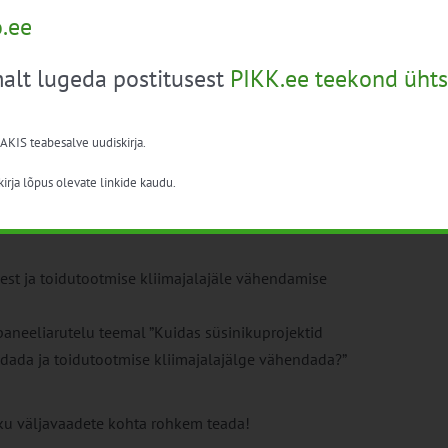
o.ee
datusi):
ukatega
alt lugeda postitusest
PIKK.ee teekond ühts
 AKIS teabesalve uudiskirja.
andamise projektist
duse arendaja Euroopas
irja lõpus olevate linkide kaudu.
andusele ja kogukonnale
est ja toidutootmise kliimajalajäle vähendamise
paneeliarutelu teemal ”Kuidas süsinikuprojektid
dada ja toidutootmise kliimajalajälge vähendada?”
iku väljavaadete kohta rohkem teada!