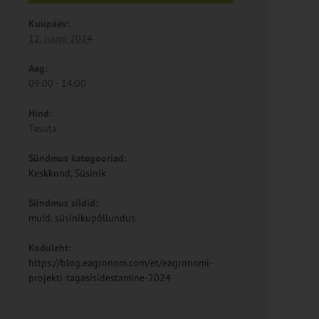
Kuupäev:
12. juuni 2024
Aeg:
09:00 - 14:00
Hind:
Tasuta
Sündmus kategooriad:
Keskkond
,
Süsinik
Sündmus sildid:
muld
,
süsinikupõllundus
Koduleht:
https://blog.eagronom.com/et/eagronomi-
projekti-tagasisidestamine-2024