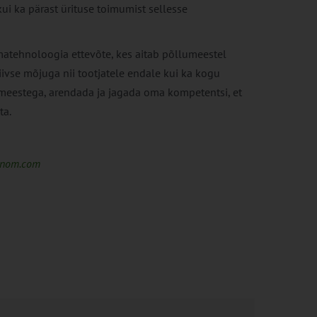
i ka pärast ürituse toimumist sellesse
tehnoloogia ettevõte, kes aitab põllumeestel
iivse mõjuga nii tootjatele endale kui ka kogu
meestega, arendada ja jagada oma kompetentsi, et
ta.
onom.com