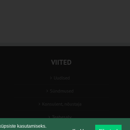
VIITED
Uudised
Sündmused
Konsulent, nõustaja
Teabesalv
küpsiste kasutamiseks.
Liitu uudiskirjaga