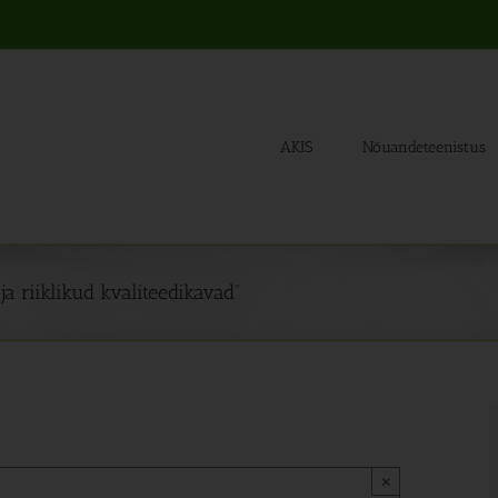
AKIS
Nõuandeteenistus
a riiklikud kvaliteedikavad”
×