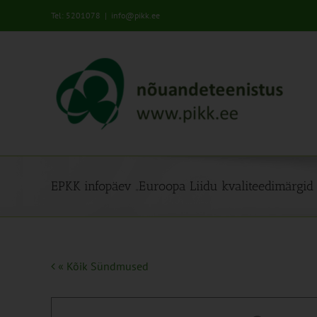
Skip
Tel: 5201078
|
info@pikk.ee
to
content
EPKK infopäev „Euroopa Liidu kvaliteedimärgid j
« Kõik Sündmused