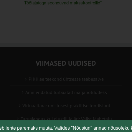
Töötajatega seonduvad maksukontrollid”
VIIMASED UUDISED
PIKK.ee teekond ühtsesse teabesalve
Ammendatud turbaalad marjapõldudeks
Virtuaaltara: unistusest praktilise tööriistani
Turuaiandus kui elustiil ja äri: Väike Mahetalu
eebilehte paremaks muuta. Valides "Nõustun" annad nõusoleku 
Vähemaga rohkem: kuidas digilahendused aitavad