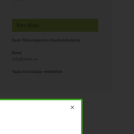
Korraldaja
Eesti Põllumajandus-Kaubanduskoda
Email
info@epkk.ee
Vaata Korraldaja veebilehte