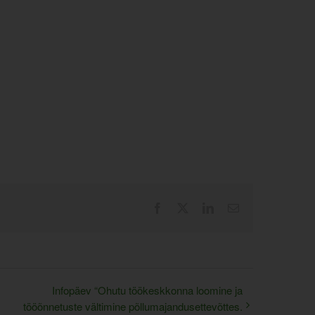
Facebook
X
LinkedIn
Email
Infopäev “Ohutu töökeskkonna loomine ja
tööõnnetuste vältimine põllumajandusettevõttes.