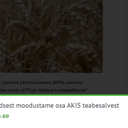
, kaitstud päritolunimetus (KPN), kaitstud
line toode (GTT) ja riiklikud kvaliteedikavad“
üdsest moodustame osa AKIS teabesalvest
o.ee