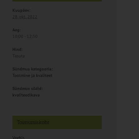
Kuupäev:
28. okt. 2022
Aeg:
10:00 - 12:30
Hind:
Tasuta
Sündmus kategooria:
Tootmine ja kvaliteet
Sündmus sildid:
kvaliteedikava
Toimumiskoht
Veebis