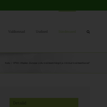
Valdkonnad
Uudised
Sündmused
Kodu
EPKK infopäev „Euroopa Liidu kvaliteedimärgid ja riiklikud kvaliteedikavad”
Detailid