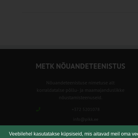
METK NÕUANDETEENISTUS
Nõuandeteenistuse nimetuse alt
korraldatalse põllu- ja maamajanduslikke
nõustamisteenuseid.
+372 5201078
info@pikk.ee
Veebilehel kasutatakse küpsiseid, mis aitavad meil oma v