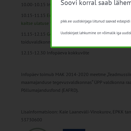
Soovi korral saab lähem
10.00-10.15 Infopäeva sissejuhatus
10.15-11.15
Euroopa Liidu kvaliteedimärgid, nende ta
pikk.ee uudiskirjaga liitunud saavad edaspidi
kaitse ulatuse tingimused
–
Liis Raska
, Maaeluministe
Uudiskirjast lahkumine on võimalik iga uudisk
11.15-12.15
Geograafiline tähis rukkileivale
–
Meeli Li
toiduvaldkonna juhatuse liige
12.15-12.30 Infopäeva kokkuvõte
Infopäev toimub MAK 2014-2020 meetme „Teadmussiird
maamajanduse tegevusvaldkonnas“ ÜPP valdkonna raa
Põllumajandusfond (EAFRD).
Lisainformatsioon: Kaie Laaneväli-Vinokurov, EPKK ta
53730600