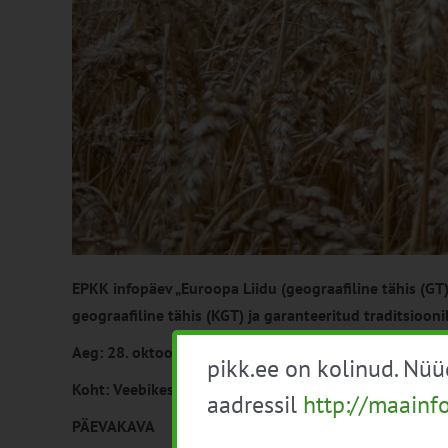
EPKK infopäev „Euroopa Liidu (geograafiline tähis (GT)
geograafiline tähis (KGT) ja garanteeritud traditsiooni
Aeg: 28. oktoober kell 10.00 – 12.30
pikk.ee on kolinud. Nü
Koht: Veebikeskkond ZOOM
aadressil
http://maainf
PÄEVAKAVA