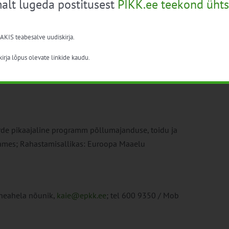
alt lugeda postitusest
PIKK.ee teekond ühts
otlemise protseduur ning esitatavate nõuete ning
 AKIS teabesalve uudiskirja.
eriumi põllumajanduspoliitika osakonna nõunik
irja lõpus olevate linkide kaudu.
ndsaar,
Eesti Põllumajandus-Kaubanduskoja
e pikaajaline programm põllumajanduse, toidu ja
mes; Rahastamisallikas: Euroopa Maaelu
rneahela nõunik,
kaie@epkk.ee
; tel 600 9350 / Mob