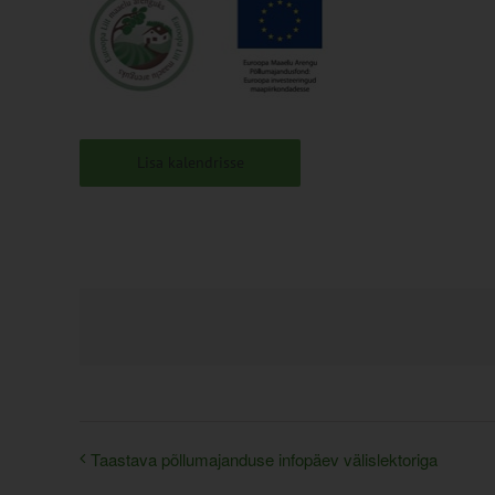
Lisa kalendrisse
Taastava põllumajanduse infopäev välislektoriga