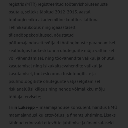
registris (MTR) registreeritud töötervishoiuteenuste
osutaja, selleks läbitud 2012-2013. aastal
tööhügieeniku akadeemiline koolitus Tallinna
Tehnikaülikoolis ning igaaastaselt
täiendõppekoolitused, nõustatud
põllumajandusettevõtjaid töötingimuste parandamisel,
sealhulgas töökeskkonna ohutegurite mõju vältimisel
või vähendamisel, ning töövahendite valikul ja ohutul
kasutamisel ning isikukaitsevahendite valikul ja
kasutamisel, töökeskkonna füsioloogiliste ja
psühholoogiliste ohutegurite väljaselgitamisel
riskianalüüsi käigus ning nende võimalikku mõju
töötaja tervisele;
Triin Luksepp
– maamajanduse konsulent, haridus EMÜ
maamajandusliku ettevõtlus ja finantsjuhtimine. Lisaks
läbinud erinevaid ettevõtte juhtimise ja finantsalaseid