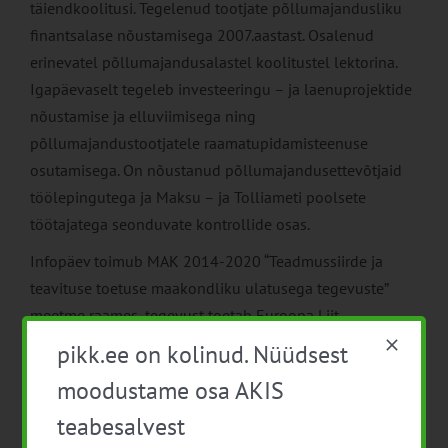
täiendkoolitusi. Tegelenud tootjate põllumajandusliku
finantsalase nõustamisega 2007.aastast. Osalenud
erinevatel põllumajandusalastel koolitustel lektorina.
Igapäevaselt tegeleb investeeringu – ja laenuprojektide
nõustamise ja elluviimisega ning
põllumajandustootjatele raamatupidamisteenuse
osutamisega. On nõustanud põllumajandusettevõtjaid
töölepingutega ja Maksu – ja Tolliameti poolsete
töötajatega seonduvate kontrollide osas.
Infopäev toimub MAK 2014-2020 “Teadmussiirde ja
teavituse toetuse maakondliku ulatusega tegevuste”
meetme raames, tegevust toetab Euroopa Liit
pikk.ee on kolinud. Nüüdsest
moodustame osa AKIS
teabesalvest