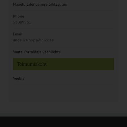
Maaelu Edendamise Sihtasutus
Phone
53089961
Email
angelika.nops@pikk.ee
Vaata Korraldaja veebilehte
Toimumiskoht
Veebis