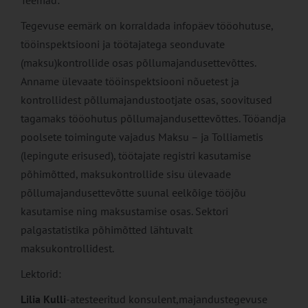
Teemad:
Tegevuse eemärk on korraldada infopäev tööohutuse,
tööinspektsiooni ja töötajatega seonduvate
(maksu)kontrollide osas põllumajandusettevõttes.
Anname ülevaate tööinspektsiooni nõuetest ja
kontrollidest põllumajandustootjate osas, soovitused
tagamaks tööohutus põllumajandusettevõttes. Tööandja
poolsete toimingute vajadus Maksu – ja Tolliametis
(lepingute erisused), töötajate registri kasutamise
põhimõtted, maksukontrollide sisu ülevaade
põllumajandusettevõtte suunal eelkõige tööjõu
kasutamise ning maksustamise osas. Sektori
palgastatistika põhimõtted lähtuvalt
maksukontrollidest.
Lektorid:
Lilia Kulli
-atesteeritud konsulent,majandustegevuse