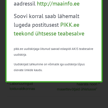
aadressil
http://maainfo.ee
Lisa kalendrisse
Soovi korral saab lähemalt
lugeda postitusest
PIKK.ee
teekond ühtsesse teabesalve
pikk.ee uudiskirjaga liitunud saavad edaspidi AKIS teabesalve
Facebook
X
LinkedIn
Email
uudiskirja.
Uudiskirjast lahkumine on võimalik iga uudiskirja lõpus
olevate linkide kaudu.
Infopäev veebis:
EPKK infopäev “Kuidas
Laboriuuringud
haarata noori
toiduvaldkonnas
maaettevõtjaid ühistusse”