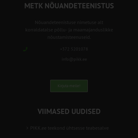
METK NÕUANDETEENISTUS
Nõuandeteenistuse nimetuse alt
korraldatalse põllu- ja maamajanduslikke
nõustamisteenuseid.
+372 5201078
info@pikk.ee
Kirjuta meile!
VIIMASED UUDISED
PIKK.ee teekond ühtsesse teabesalve