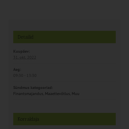
Detailid
Kuupäev:
31. okt. 2022
Aeg:
09:30 - 13:30
Sündmus kategooriad:
Finantsmajandus
,
Maaettevõtlus
,
Muu
Korraldaja