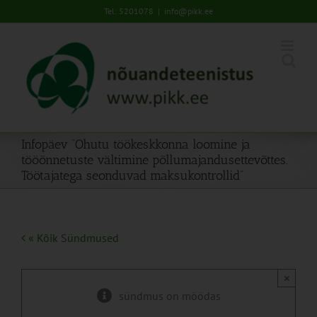
Skip
Tel: 5201078
|
info@pikk.ee
to
content
Infopäev “Ohutu töökeskkonna loomine ja
tööõnnetuste vältimine põllumajandusettevõttes.
Töötajatega seonduvad maksukontrollid”
« Kõik Sündmused
×
sündmus on möödas