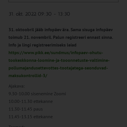
31. okt. 2022 09:30
-
13:30
31. oktoobril jääb infopäev ära. Sama sisuga infopäev
toimub 21. novembril. Palun registreeri ennast sinna.
Info ja lingi registreerimiseks leiad
https://www.pikk.ee/sundmus/infopaev-ohutu-
tookeskkonna-loomine-ja-tooonnetuste-valtimine-
pollumajandusettevottes-tootajatega-seonduvad-
maksukontrollid-3/
Ajakava:
9.30-10.00 sisenemine Zoomi
10.00-11.30 ettekanne
11.30-11.45 paus
11.45-13.15 ettekanne