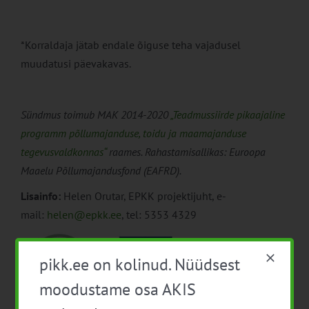
*Korraldaja jätab endale õiguse teha vajadusel
muudatusi päevakavas.
Sündmus toimub MAK 2014-2020
„Teadmussiirde pikaajaline
programm põllumajanduse, toidu ja maamajanduse
tegevusvaldkonnas“
raames. Rahastamisallikas: Euroopa
Maaelu Põllumajandusfond (EAFRD).
Lisainfo:
Helen Orutar, EPKK projektijuht, e-
mail:
helen@epkk.ee
, tel: 5353 4329
pikk.ee on kolinud. Nüüdsest
moodustame osa AKIS