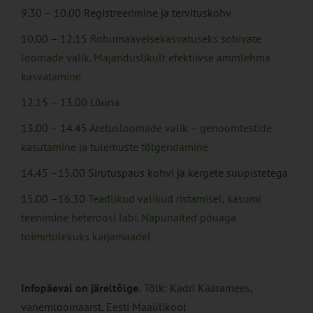
9.30 – 10.00 Registreerimine ja tervituskohv
10.00 – 12.15
Rohumaaveisekasvatuseks sobivate
loomade valik. Majanduslikult efektiivse ammlehma
kasvatamine
12.15 – 13.00 Lõuna
13.00 – 14.45
Aretusloomade valik – genoomtestide
kasutamine ja tulemuste tõlgendamine
14.45 –15.00 Sirutuspaus kohvi ja kergete suupistetega
15.00 –16.30
Teadlikud valikud ristamisel, kasumi
teenimine heteroosi läbi. Näpunäited põuaga
toimetulekuks karjamaadel
Infopäeval on järeltõlge.
Tõlk: Kadri Kääramees,
vanemloomaarst, Eesti Maaülikool