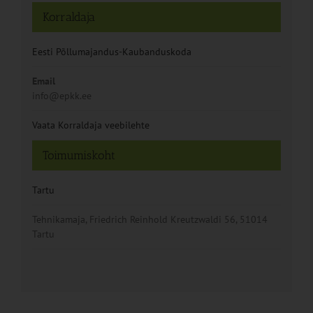
Korraldaja
Eesti Põllumajandus-Kaubanduskoda
Email
info@epkk.ee
Vaata Korraldaja veebilehte
Toimumiskoht
Tartu
Tehnikamaja, Friedrich Reinhold Kreutzwaldi 56, 51014
Tartu