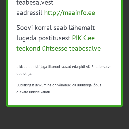
teabesalvest
aadressil
http://maainfo.ee
Lisa kalendrisse
Soovi korral saab lähemalt
lugeda postitusest
PIKK.ee
teekond ühtsesse teabesalve
Facebook
X
LinkedIn
Email
pikk.ee uudiskirjaga liitunud saavad edaspidi AKIS teabesalve
uudiskirja.
Uudiskirjast lahkumine on võimalik iga uudiskirja lõpus
Taimekaitsevahendite
Konverents
olevate linkide kaudu.
professionaalse kasutaja
“Põllumajandus ja
täienduskoolitus (12 t)
keskkond”