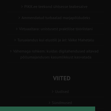
PIKK.ee teekond ühtsesse teabesalve
Ammendatud turbaalad marjapõldudeks
Virtuaaltara: unistusest praktilise tööriistani
Turuaiandus kui elustiil ja äri: Väike Mahetalu
Vähemaga rohkem: kuidas digilahendused aitavad
põllumajanduses kasumlikkust kasvatada
VIITED
Uudised
Sündmused