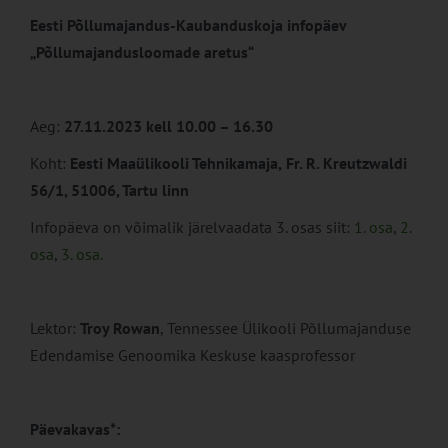
Eesti Põllumajandus-Kaubanduskoja infopäev
„Põllumajandusloomade aretus“
Aeg:
27.11.2023 kell 10.00 – 16.30
Koht:
Eesti Maaülikooli Tehnikamaja,
Fr. R. Kreutzwaldi
56/1, 51006, Tartu linn
Infopäeva on võimalik järelvaadata 3. osas siit:
1. osa
,
2.
osa
,
3. osa.
Lektor:
Troy Rowan
, Tennessee Ülikooli Põllumajanduse
Edendamise Genoomika Keskuse kaasprofessor
Päevakavas*: