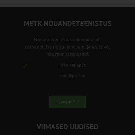
METK NÕUANDETEENISTUS
Nõuandeteenistuse nimetuse alt
korraldatalse põllu- ja maamajanduslikke
nõustamisteenuseid.
+372 5201078
info@pikk.ee
Kirjuta meile!
VIIMASED UUDISED