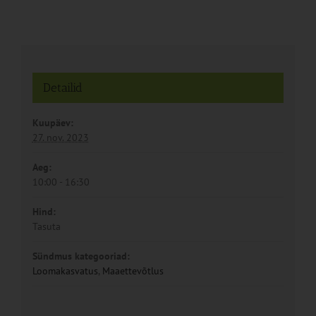
Detailid
Kuupäev:
27. nov. 2023
Aeg:
10:00 - 16:30
Hind:
Tasuta
Sündmus kategooriad:
Loomakasvatus
,
Maaettevõtlus