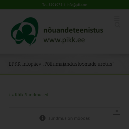
Skip
Tel: 5201078
|
info@pikk.ee
to
content
EPKK infopäev „Põllumajandusloomade aretus“
« Kõik Sündmused
×
sündmus on möödas