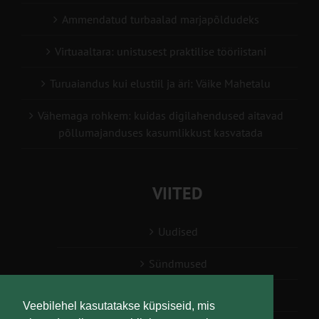
Ammendatud turbaalad marjapõldudeks
Virtuaaltara: unistusest praktilise tööriistani
Turuaiandus kui elustiil ja äri: Väike Mahetalu
Vähemaga rohkem: kuidas digilahendused aitavad
põllumajanduses kasumlikkust kasvatada
VIITED
Uudised
Sündmused
Konsulent, nõustaja
Veebilehel kasutatakse küpsiseid, mis