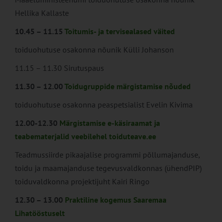
Hellika Kallaste
10.45 – 11.15
Toitumis- ja tervisealased väited
toiduohutuse osakonna nõunik Külli Johanson
11.15 – 11.30 Sirutuspaus
11.30 – 12.00
Toidugruppide märgistamise nõuded
toiduohutuse osakonna peaspetsialist Evelin Kivima
12.00-12.30
Märgistamise e-käsiraamat ja
teabematerjalid veebilehel toiduteave.ee
Teadmussiirde pikaajalise programmi põllumajanduse,
toidu ja maamajanduse tegevusvaldkonnas (ühendPIP)
toiduvaldkonna projektijuht Kairi Ringo
12.30 – 13.00
Praktiline kogemus Saaremaa
Lihatööstuselt