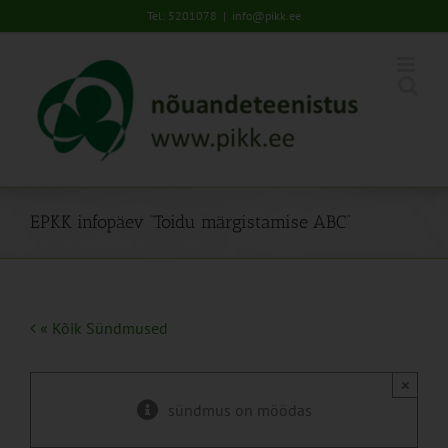
Skip
Tel: 5201078
|
info@pikk.ee
to
content
EPKK infopäev “Toidu märgistamise ABC”
« Kõik Sündmused
×
sündmus on möödas