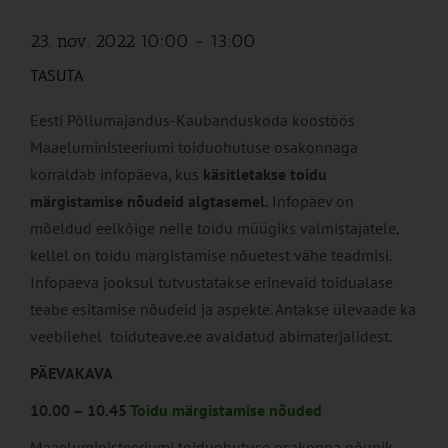
23. nov. 2022 10:00
-
13:00
TASUTA
Eesti Põllumajandus-Kaubanduskoda koostöös
Maaeluministeeriumi toiduohutuse osakonnaga
korraldab infopäeva, kus
käsitletakse toidu
märgistamise nõudeid algtasemel.
Infopäev on
mõeldud eelkõige neile toidu müügiks valmistajatele,
kellel on toidu märgistamise nõuetest vähe teadmisi.
Infopäeva jooksul tutvustatakse erinevaid toidualase
teabe esitamise nõudeid ja aspekte. Antakse ülevaade ka
veebilehel toiduteave.ee avaldatud abimaterjalidest.
PÄEVAKAVA
10.00 – 10.45
Toidu märgistamise nõuded
Maaeluministeeriumi toiduohutuse osakonna nõunik