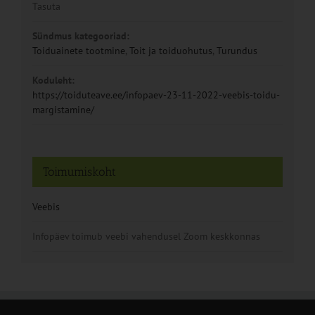
Tasuta
Sündmus kategooriad:
Toiduainete tootmine
,
Toit ja toiduohutus
,
Turundus
Koduleht:
https://toiduteave.ee/infopaev-23-11-2022-veebis-toidu-
margistamine/
Toimumiskoht
Veebis
Infopäev toimub veebi vahendusel Zoom keskkonnas