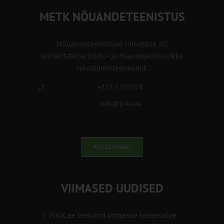
METK NÕUANDETEENISTUS
Nõuandeteenistuse nimetuse alt
korraldatalse põllu- ja maamajanduslikke
nõustamisteenuseid.
+372 5201078
info@pikk.ee
Kirjuta meile!
VIIMASED UUDISED
PIKK.ee teekond ühtsesse teabesalve