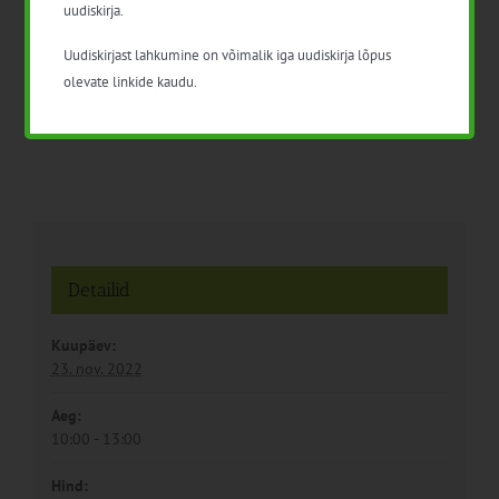
Keskkonnasõbraliku
Taimekaitse koolitus
uudiskirja.
majandamise algkoolitus
turustajatele
(toimub veebis)
Uudiskirjast lahkumine on võimalik iga uudiskirja lõpus
olevate linkide kaudu.
Detailid
Kuupäev:
23. nov. 2022
Aeg:
10:00 - 13:00
Hind: