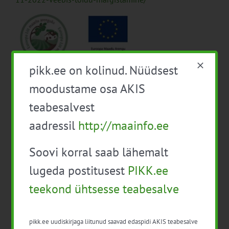
pikk.ee on kolinud. Nüüdsest
moodustame osa AKIS
Lisa kalendrisse
teabesalvest
aadressil
http://maainfo.ee
Soovi korral saab lähemalt
lugeda postitusest
PIKK.ee
Facebook
X
LinkedIn
Email
teekond ühtsesse teabesalve
pikk.ee uudiskirjaga liitunud saavad edaspidi AKIS teabesalve