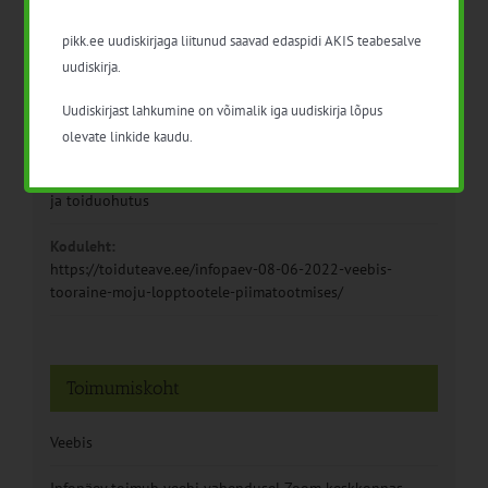
Kuupäev:
pikk.ee uudiskirjaga liitunud saavad edaspidi AKIS teabesalve
8. juuni 2022
uudiskirja.
Aeg:
10:00 - 13:00
Uudiskirjast lahkumine on võimalik iga uudiskirja lõpus
olevate linkide kaudu.
Sündmus kategooriad:
Loomakasvatus
,
Maaettevõtlus
,
Toiduainete tootmine
,
Toit
ja toiduohutus
Koduleht:
https://toiduteave.ee/infopaev-08-06-2022-veebis-
tooraine-moju-lopptootele-piimatootmises/
Toimumiskoht
Veebis