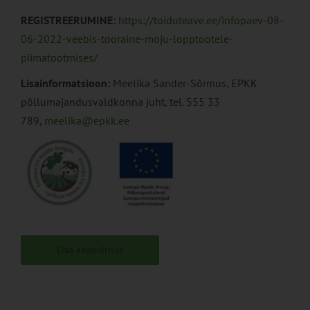
REGISTREERUMINE:
https://toiduteave.ee/infopaev-08-
06-2022-veebis-tooraine-moju-lopptootele-
piimatootmises/
Lisainformatsioon:
Meelika Sander-Sõrmus, EPKK
põllumajandusvaldkonna juht, tel. 555 33
789,
meelika@epkk.ee
Lisa kalendrisse