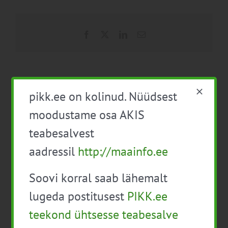
Facebook
X
LinkedIn
Email
Õppereis Saaremaale
Põllupäev “Põldkatsed
pikk.ee on kolinud. Nüüdsest
300 hektaril”
moodustame osa AKIS
teabesalvest
aadressil
http://maainfo.ee
Soovi korral saab lähemalt
lugeda postitusest
PIKK.ee
Detailid
teekond ühtsesse teabesalve