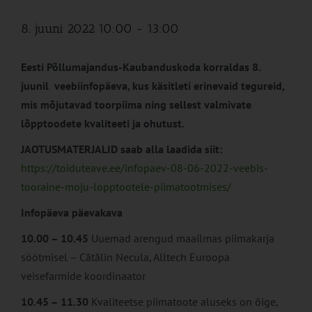
8. juuni 2022 10:00
-
13:00
Eesti Põllumajandus-Kaubanduskoda korraldas 8.
juunil veebiinfopäeva, kus käsitleti erinevaid tegureid,
mis mõjutavad toorpiima ning sellest valmivate
lõpptoodete kvaliteeti ja ohutust.
JAOTUSMATERJALID saab alla laadida siit:
https://toiduteave.ee/infopaev-08-06-2022-veebis-
tooraine-moju-lopptootele-piimatootmises/
Infopäeva päevakava
10.00 – 10.45
Uuemad arengud maailmas piimakarja
söötmisel – Cătălin Necula, Alltech Euroopa
veisefarmide koordinaator
10.45 – 11.30
Kvaliteetse piimatoote aluseks on õige,