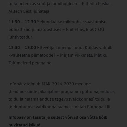
toitaineterikas sööt ja farmihügieen – Pilleriin Puskar,
Alltech Eesti juhataja
11.30 – 12.30
Sekundaarse mikroobse saastumise
põhiallikad piimatööstuses – Priit Elias, BioCC OÜ
juhtivteadur
12.30 – 13.00
Ettevõtja kogemuslugu: Kuidas valmib
kvaliteetne piimatoode? – Mirjam Pikkmets, Mätiku
Talumeierei perenaine
Infopäev toimub MAK 2014-2020 meetme
„Teadmussiirde pikaajaline programm põllumajanduse,
toidu ja maamajanduse tegevusvaldkonnas“ toidu ja
toiduohutuse valdkonna raames, toetab Euroopa Liit.
Infopäev on tasuta ja sellest võivad osa võtta kõik
huvitatud isikud.