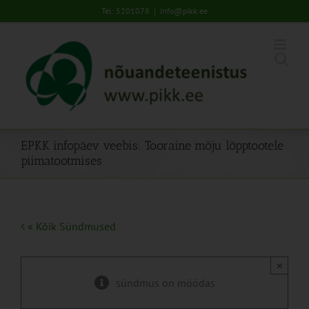
Skip
Tel: 5201078
|
info@pikk.ee
to
content
EPKK infopäev veebis: Tooraine mõju lõpptootele
piimatootmises
« Kõik Sündmused
×
sündmus on möödas