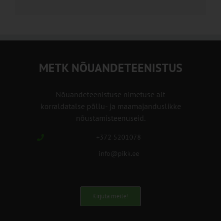
METK NÕUANDETEENISTUS
Nõuandeteenistuse nimetuse alt
korraldatalse põllu- ja maamajanduslikke
nõustamisteenuseid.
+372 5201078
info@pikk.ee
Kirjuta meile!