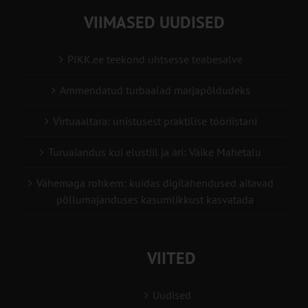
VIIMASED UUDISED
PIKK.ee teekond ühtsesse teabesalve
Ammendatud turbaalad marjapõldudeks
Virtuaaltara: unistusest praktilise tööriistani
Turuaiandus kui elustiil ja äri: Väike Mahetalu
Vähemaga rohkem: kuidas digilahendused aitavad
põllumajanduses kasumlikkust kasvatada
VIITED
Uudised