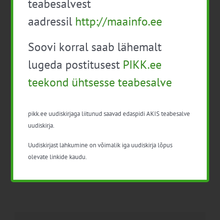
teabesalvest
aadressil
http://maainfo.ee
Soovi korral saab lähemalt
lugeda postitusest
PIKK.ee
Facebook
X
LinkedIn
Email
teekond ühtsesse teabesalve
pikk.ee uudiskirjaga liitunud saavad edaspidi AKIS teabesalve
Taimekaitse aluskoolitus
Ettevõtte külastus
uudiskirja.
professionaalsele
(mahemesindus)
kasutajale (22 t)
Uudiskirjast lahkumine on võimalik iga uudiskirja lõpus
olevate linkide kaudu.