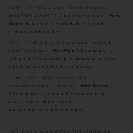
10:00 – 10:45
Maaparanduse investeeringutoetuse
(MAK 2014-2020 M 4.3.2) tingimuste tutvustus
–
Reena
Osolin
, Maaeluministeeriumi Maakasutuspoliitika
osakonna valdkonnajuht
10:45 – 11:30
Tegevused maaparandussüsteemide
toimise tagamiseks
–
Heiki Pajur
, Põllumajandus- ja
Toiduameti Maaparanduse ja maakasutuse osakonna
nõunik (maaparandushoid ja järelevalve)
11:30 – 12:15 –
Põllu soostumisest ja
drenaažisüsteemide taastamisest
–
Mati Märtson,
Põllumajandus- ja Toiduameti Maaparanduse ja
maakasutuse osakonna nõunik
(maaparandussüsteemide ehitamine)
TASUTA infopäev toimub MAK 2014-2020 meetme