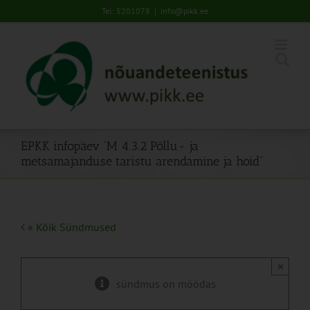
Skip
Tel: 5201078
|
info@pikk.ee
to
content
EPKK infopäev “M 4.3.2 Põllu- ja
metsamajanduse taristu arendamine ja hoid”
« Kõik Sündmused
×
sündmus on möödas