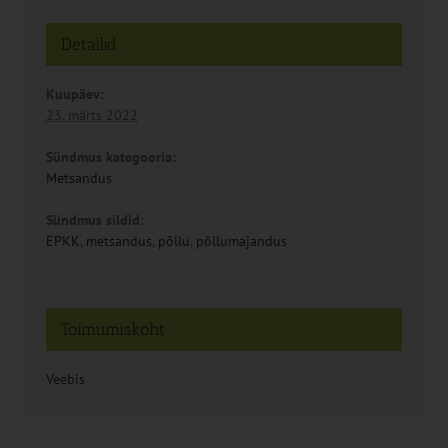
Detailid
Kuupäev:
23. märts 2022
Sündmus kategooria:
Metsandus
Sündmus sildid:
EPKK
,
metsandus
,
põllu
,
põllumajandus
Toimumiskoht
Veebis