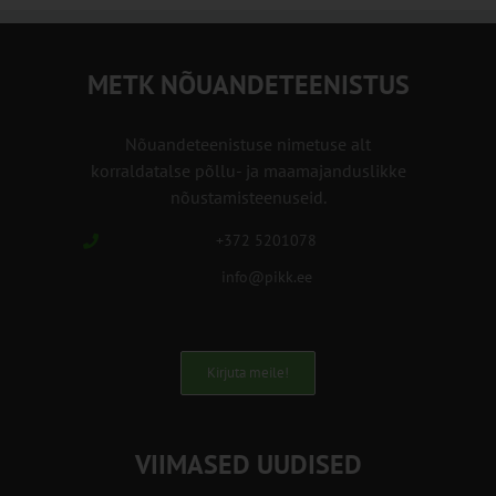
METK NÕUANDETEENISTUS
Nõuandeteenistuse nimetuse alt
korraldatalse põllu- ja maamajanduslikke
nõustamisteenuseid.
+372 5201078
info@pikk.ee
Kirjuta meile!
VIIMASED UUDISED