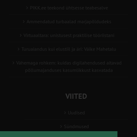
PIKK.ee teekond ühtsesse teabesalve
Ammendatud turbaalad marjapõldudeks
Virtuaaltara: unistusest praktilise tööriistani
Turuaiandus kui elustiil ja äri: Väike Mahetalu
Vähemaga rohkem: kuidas digilahendused aitavad
põllumajanduses kasumlikkust kasvatada
VIITED
Uudised
Sündmused