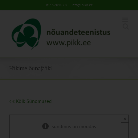
Skip
Tel: 5201078
|
info@pikk.ee
to
content
Häkime õunajääki
« Kõik Sündmused
×
sündmus on möödas