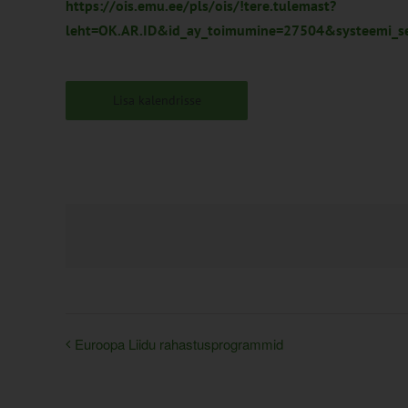
https://ois.emu.ee/pls/ois/!tere.tulemast?
leht=OK.AR.ID&id_ay_toimumine=27504&systeemi_s
Lisa kalendrisse
Euroopa Liidu rahastusprogrammid