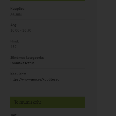
Kuupäev:
14. mai
Aeg:
10:00 - 16:30
Hind:
45€
Sündmus kategooria:
Loomakasvatus
Koduleht:
https://www.emu.ee/koolitused
Toimumiskoht
Tartu