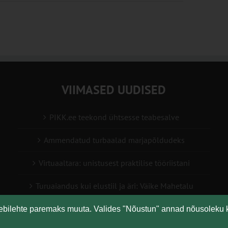
VIIMASED UUDISED
PIKK.ee teekond ühtsesse teabesalve
Ammendatud turbaalad marjapõldudeks
Virtuaaltara: unistusest praktilise tööriistani
Turuaiandus kui elustiil ja äri: Väike Mahetalu
Vähemaga rohkem: kuidas digilahendused aitavad
eebilehte paremaks muuta. Valides "Nõustun" annad nõusoleku 
põllumajanduses kasumlikkust kasvatada