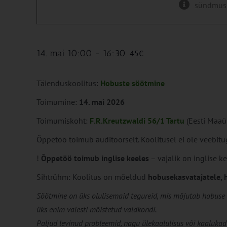
sündmus
14. mai 10:00
-
16:30
45€
Täienduskoolitus:
Hobuste söötmine
Toimumine:
14. mai 2026
Toimumiskoht:
F.R.Kreutzwaldi 56/1 Tartu
(Eesti Maaül
Õppetöö toimub auditoorselt. Koolitusel ei ole veebitu
!
Õppetöö toimub inglise keeles
– vajalik on inglise k
Sihtrühm: Koolitus on mõeldud
hobusekasvatajatele, h
Söötmine on üks olulisemaid tegureid, mis mõjutab hobuse te
üks enim valesti mõistetud valdkondi.
Paljud levinud probleemid, nagu ülekaalulisus või kaalukadu