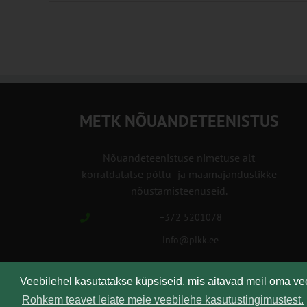
METK NÕUANDETEENISTUS
Nõuandeteenistuse nimetuse alt
korraldatalse põllu- ja maamajanduslikke
nõustamisteenuseid.
+372 5201078
info@pikk.ee
Veebilehel kasutatakse küpsiseid, mis aitavad meil oma v
Kirjuta meile!
Rohkem teavet leiate meie veebilehe kasutustingimustest.