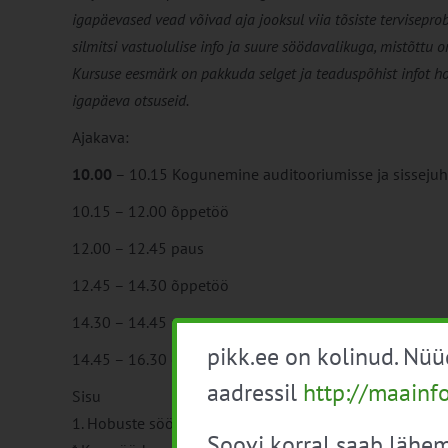
igapäevased vead võivad aja jooksul viia tõsiste tervisep
silmitsi vastuolulise info ja suure söödavalikuga, mistõttu o
Kursuse eesmärk on pakkuda selget ja teaduspõhist infot ho
igapäeva otsuseid.
Ajakava:
10.00
– 10.15 Kogunemine auditooriumisse ja sissejuh
10.15 – 12.00 õppetöö
12.00 – 12.45 paus
12.45 – 14.30 õppetöö
14.30 – 14.45 paus
pikk.ee on kolinud. Nü
14.45 – 16.30 õppetöö
aadressil
http://maainf
Sisu
1. Hobuste söötmise põhiprintsiipide mõistmine
Soovi korral saab lähem