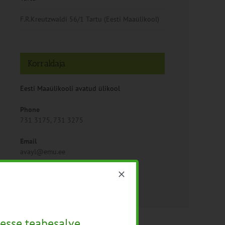
F.R.Kreutzwaldi 56/1 Tartu (Eesti Maaülikool)
Korraldaja
Eesti Maaülikooli avatud ülikool
Phone
731 3175, 731 3275
Email
avayl@emu.ee
Vaata Korraldaja veebilehte
esse teabesalve