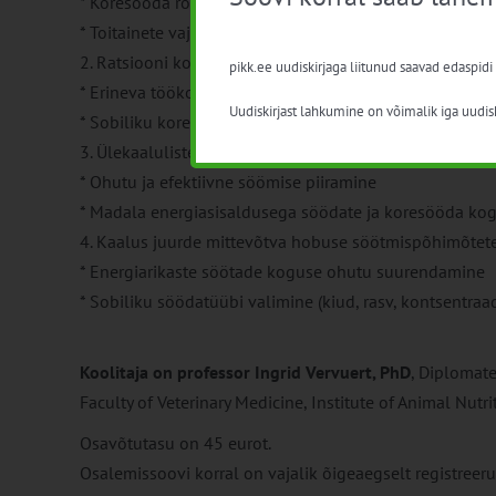
* Koresööda roll
* Toitainete vajadus: energia, kiudained, vitamiinid & m
2. Ratsiooni kohandamine vastavalt töökoormusele ja 
pikk.ee uudiskirjaga liitunud saavad edaspidi
* Erineva töökoormusega hobuste energiavajadus
Uudiskirjast lahkumine on võimalik iga uudisk
* Sobiliku koresööda, kontsentraatide ja lisandite vali
3. Ülekaaluliste hobuste söötmispõhimõtetega tutvum
* Ohutu ja efektiivne söömise piiramine
* Madala energiasisaldusega söödate ja koresööda ko
4. Kaalus juurde mittevõtva hobuse söötmispõhimõtet
* Energiarikaste söötade koguse ohutu suurendamine
* Sobiliku söödatüübi valimine (kiud, rasv, kontsentraa
Koolitaja on professor Ingrid Vervuert, PhD
, Diplomate
Faculty of Veterinary Medicine, Institute of Animal Nutri
Osavõtutasu on 45 eurot.
Osalemissoovi korral on vajalik õigeaegselt registreerud