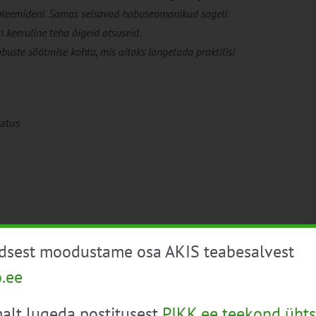
robleemideni. Samas seisavad hobuseomanikud sageli
n keeruline teha õigeid otsuseid.
buste söötmise kohta, mis aitaks langetada praktilisi
atus
üdsest moodustame osa AKIS teabesalvest
o.ee
alt lugeda postitusest
PIKK.ee teekond ühts