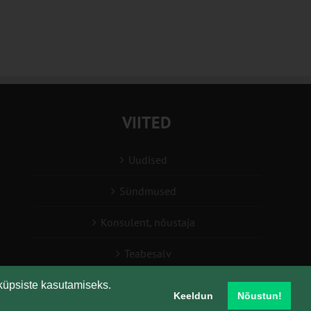
VIITED
Uudised
Sündmused
Konsulent, nõustaja
Teabesalv
Liitu uudiskirjaga
küpsiste kasutamiseks.
Keeldun
Nõustun!