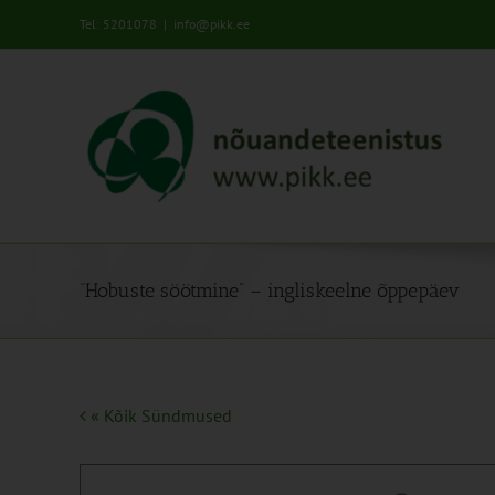
Skip
Tel: 5201078
|
info@pikk.ee
to
content
“Hobuste söötmine” – ingliskeelne õppepäev
« Kõik Sündmused