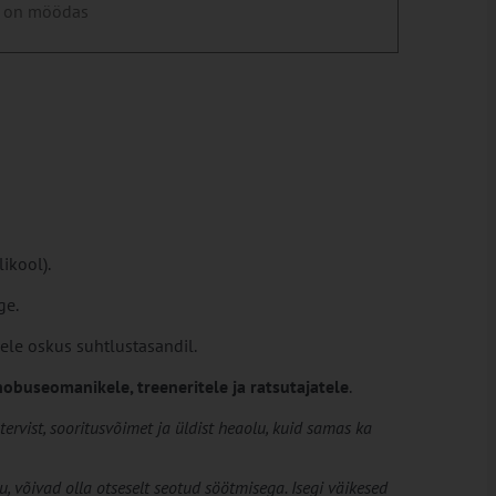
 on möödas
ikool).
ge.
eele oskus suhtlustasandil.
obuseomanikele, treeneritele ja ratsutajatele
.
rvist, sooritusvõimet ja üldist heaolu, kuid samas ka
, võivad olla otseselt seotud söötmisega. Isegi väikesed