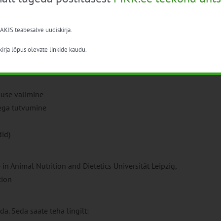
ineraalid
kehakonditsioonile
 AKIS teabesalve uudiskirja.
irja lõpus olevate linkide kaudu.
mine
ine
guse valimine
ega tutvumine
did)
 in Animal Nutrition and Dietetics Universität Leipzig,
tion
a. Seda saate teha lingilt: