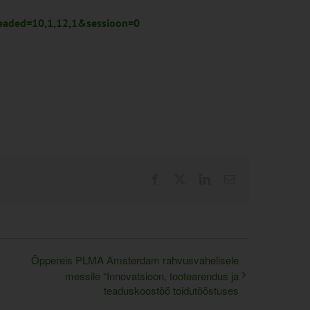
eaded=10,1,12,1&sessioon=0
Facebook
X
LinkedIn
Email
Õppereis PLMA Amsterdam rahvusvahelisele
messile “Innovatsioon, tootearendus ja
teaduskoostöö toidutööstuses