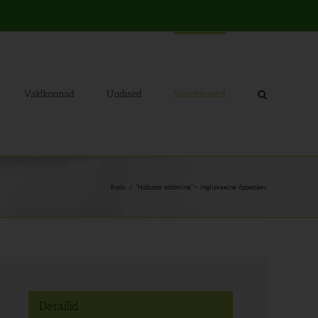
Valdkonnad
Uudised
Sündmused
Kodu
“Hobuste söötmine” – ingliskeelne õppepäev
Detailid