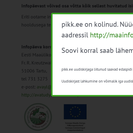
Infopäevast võivad osa võtta kõik sellest huvitatud is
Eriti ootame infopäevale teadmisi täiendama põlluma
pikk.ee on kolinud. Nü
hooldusega tegelevate ettevõtete esindajaid.
aadressil
http://maainf
Infopäeva korraldaja:
Soovi korral saab lähem
Eesti Maaülikooli avatud ülikool
Fr. R. Kreutzwaldi 56/1
pikk.ee uudiskirjaga liitunud saavad edaspidi
51006 Tartu,
tel 731 3275
Uudiskirjast lahkumine on võimalik iga uudisk
e-post:
avayl@emu.ee
http://avatudylikool.emu.ee/