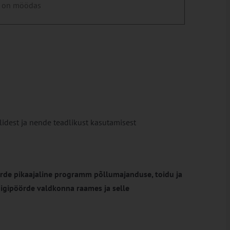
 on möödas
idest ja nende teadlikust kasutamisest
de pikaajaline programm põllumajanduse, toidu ja
igipöörde
valdkonna raames ja selle