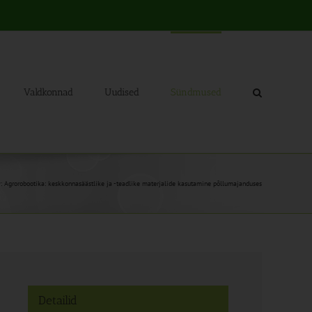
Valdkonnad
Uudised
Sündmused
: Agrorobootika: keskkonnasäästlike ja -teadlike materjalide kasutamine põllumajanduses
Detailid