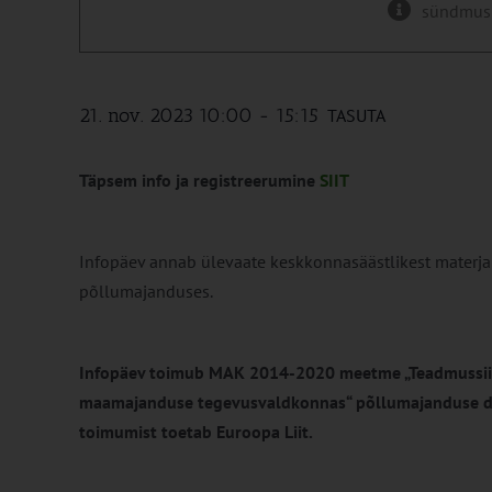
sündmus
21. nov. 2023 10:00
-
15:15
TASUTA
Täpsem info ja registreerumine
SIIT
Infopäev annab ülevaate keskkonnasäästlikest materjal
põllumajanduses.
Infopäev toimub MAK 2014-2020 meetme „Teadmussiir
maamajanduse tegevusvaldkonnas“ põllumajanduse d
toimumist toetab Euroopa Liit.