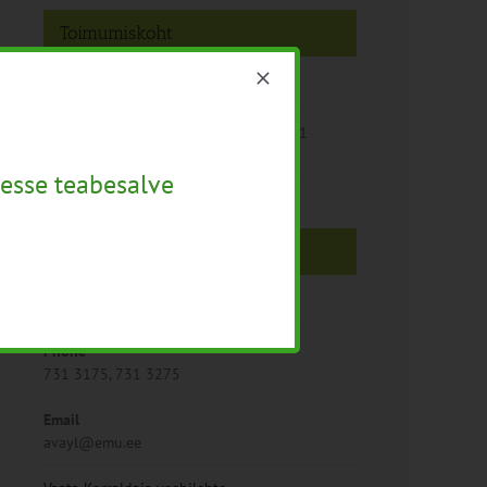
Toimumiskoht
Tartu
Eesti Maaülikool Fr. R. Kreutzwaldi 56/1
(Tehnikamaja)
esse teabesalve
Korraldaja
Eesti Maaülikooli avatud ülikool
Phone
731 3175, 731 3275
Email
avayl@emu.ee