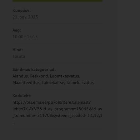
Kuupäev:
21. nov. 2023
Aeg:
10:00 - 15:15
Hind:
Tasuta
Sündmus kategooriad:
Aiandus
,
Keskkond
,
Loomakasvatus
,
Maaettevõtlus
,
Taimekaitse
,
Taimekasvatus
Koduleht:
https://ois.emu.ee/pls/ois/!tere.tulemast?
leht=OK.AY.VP&id_ay_programm=15045&id_ay
_toimumine=21170&systeemi_seaded=3,1,12,1
,