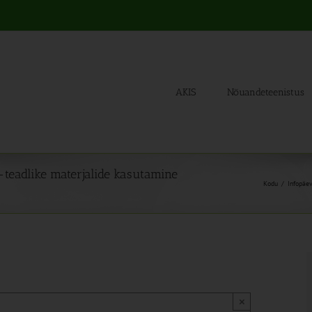
AKIS
Nõuandeteenistus
-teadlike materjalide kasutamine
Kodu
Infopäev
×