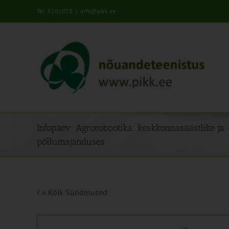
Skip
Tel: 5201078
|
info@pikk.ee
to
content
Infopäev: Agrorobootika: keskkonnasäästlike ja 
põllumajanduses
« Kõik Sündmused