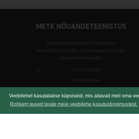
METK NÕUANDETEENISTUS
Nõuandeteenistuse nimetuse alt
korraldatalse põllu- ja maamajanduslikke
nõustamisteenuseid.
+372 5201078
info@pikk.ee
Veebilehel kasutatakse küpsiseid, mis aitavad meil oma v
Rohkem teavet leiate meie veebilehe kasutustingimustest.
Kirjuta meile!