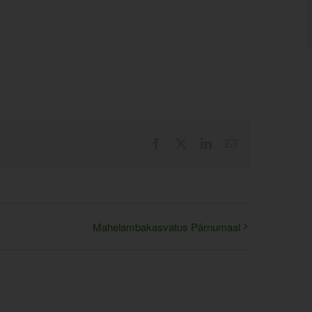
Facebook
X
LinkedIn
Email
Mahelambakasvatus Pärnumaal