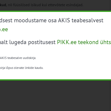
ikud
, nii füüsilised isikud kui ettevõtete esindajad.
jandustootjaid ja põllumajandustehnika müügi ning
üdsest moodustame osa AKIS teabesalvest
o.ee
alt lugeda postitusest
PIKK.ee teekond ühts
 AKIS teabesalve uudiskirja.
irja lõpus olevate linkide kaudu.