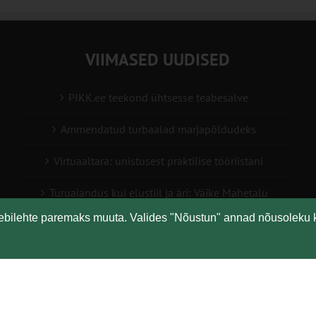
VIIMASED UUDISED
PIKK.ee teekond ühtsesse teabesalve
Ammendatud turbaalad marjapõldudeks
Virtuaaltara: unistusest praktilise tööriistani
Turuaiandus kui elustiil ja äri: Väike Mahetalu
eebilehte paremaks muuta. Valides "Nõustun" annad nõusoleku 
Vähemaga rohkem: kuidas digilahendused aitavad
põllumajanduses kasumlikkust kasvatada
Copyright
Maaelu Teadmuskeskus | All Rights Reserved