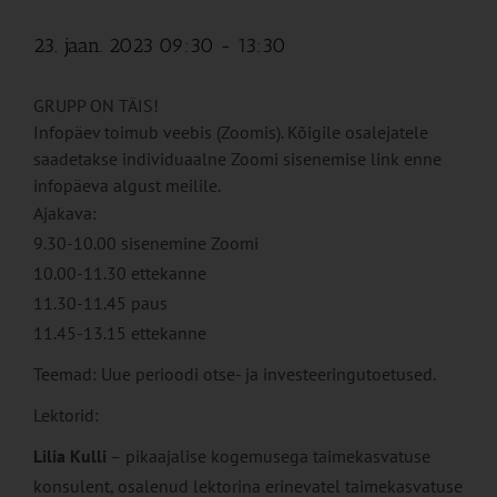
23. jaan. 2023 09:30
-
13:30
GRUPP ON TÄIS!
Infopäev toimub veebis (Zoomis). Kõigile osalejatele
saadetakse individuaalne Zoomi sisenemise link enne
infopäeva algust meilile.
Ajakava:
9.30-10.00 sisenemine Zoomi
10.00-11.30 ettekanne
11.30-11.45 paus
11.45-13.15 ettekanne
Teemad: Uue perioodi otse- ja investeeringutoetused.
Lektorid:
Lilia Kulli
– pikaajalise kogemusega taimekasvatuse
konsulent, osalenud lektorina erinevatel taimekasvatuse