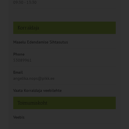
09:30 - 13:30
Korraldaja
Maaelu Edendamise Sihtasutus
Phone
53089961
Email
angelika.nops@pikk.ee
Vaata Korraldaja veebilehte
Toimumiskoht
Veebis