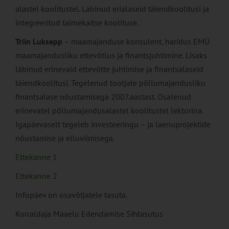
alastel koolitustel. Läbinud erialaseid täiendkoolitusi ja
integreeritud taimekaitse koolituse.
Triin Luksepp
– maamajanduse konsulent, haridus EMÜ
maamajandusliku ettevõtlus ja finantsjuhtimine. Lisaks
läbinud erinevaid ettevõtte juhtimise ja finantsalaseid
täiendkoolitusi. Tegelenud tootjate põllumajandusliku
finantsalase nõustamisega 2007.aastast. Osalenud
erinevatel põllumajandusalastel koolitustel lektorina.
Igapäevaselt tegeleb investeeringu – ja laenuprojektide
nõustamise ja elluviimisega.
Ettekanne 1
Ettekanne 2
Infopäev on osavõtjatele tasuta.
Korraldaja Maaelu Edendamise Sihtasutus