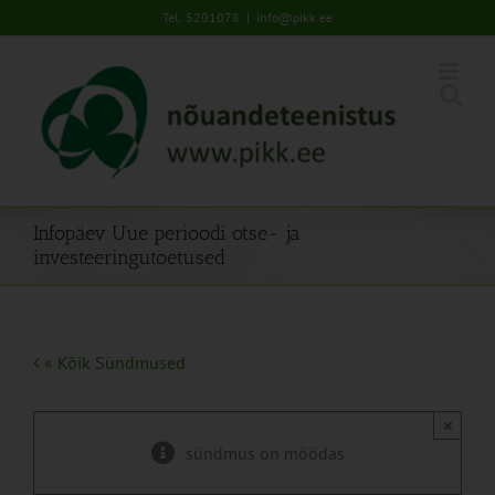
Skip
Tel: 5201078
|
info@pikk.ee
to
content
Infopäev Uue perioodi otse- ja
investeeringutoetused
« Kõik Sündmused
×
sündmus on möödas