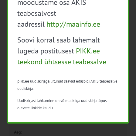
moodustame osa AKIS
teabesalvest
Teadlase vaade maaelu
Kuidas metsaomanikuna
aadressil
http://maainfo.ee
arengule “Agroturism –
deklareerida oma tulusid ja
põllumeeste privileeg”
kulusid?
Soovi korral saab lähemalt
lugeda postitusest
PIKK.ee
teekond ühtsesse teabesalve
pikk.ee uudiskirjaga liitunud saavad edaspidi AKIS teabesalve
uudiskirja.
Detailid
Uudiskirjast lahkumine on võimalik iga uudiskirja lõpus
olevate linkide kaudu.
Kuupäev:
23. jaan. 2023
Aeg: