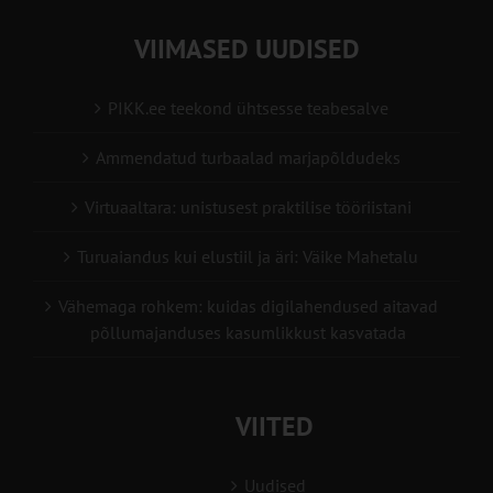
VIIMASED UUDISED
PIKK.ee teekond ühtsesse teabesalve
Ammendatud turbaalad marjapõldudeks
Virtuaaltara: unistusest praktilise tööriistani
Turuaiandus kui elustiil ja äri: Väike Mahetalu
Vähemaga rohkem: kuidas digilahendused aitavad
põllumajanduses kasumlikkust kasvatada
VIITED
Uudised