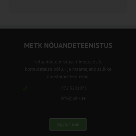
METK NÕUANDETEENISTUS
Nõuandeteenistuse nimetuse alt
korraldatalse põllu- ja maamajanduslikke
nõustamisteenuseid.
+372 5201078
info@pikk.ee
Kirjuta meile!