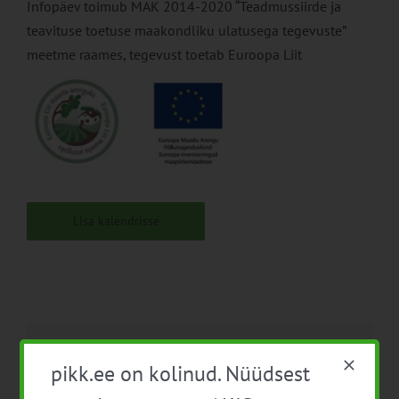
Infopäev toimub MAK 2014-2020 “Teadmussiirde ja
teavituse toetuse maakondliku ulatusega tegevuste”
meetme raames, tegevust toetab Euroopa Liit
Lisa kalendrisse
Facebook
X
LinkedIn
Email
pikk.ee on kolinud. Nüüdsest