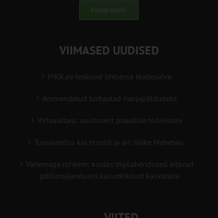
Kirjuta meile!
VIIMASED UUDISED
PIKK.ee teekond ühtsesse teabesalve
Ammendatud turbaalad marjapõldudeks
Virtuaaltara: unistusest praktilise tööriistani
Turuaiandus kui elustiil ja äri: Väike Mahetalu
Vähemaga rohkem: kuidas digilahendused aitavad
põllumajanduses kasumlikkust kasvatada
VIITED