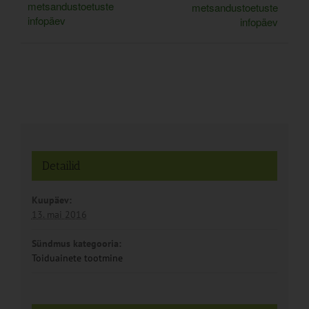
metsandustoetuste
metsandustoetuste
infopäev
infopäev
Detailid
Kuupäev:
13. mai 2016
Sündmus kategooria:
Toiduainete tootmine