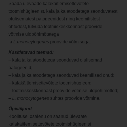
Saada ülevaade kalakäitlemisettevõtete
tootmishügieenist, kala ja kalatoodetega seonduvatest
olulisematest patogeenidest ning keemilistest
ohtudest, tutvuda tootmiskeskkonnast proovide
võtmise üldpõhimõtetega
ja
L.monocytogenes
proovide võtmisega.
Käsitletavad teemad:
– kala ja kalatoodetega seonduvad olulisemad
patogeenid;
– kala ja kalatoodetega seonduvad keemilised ohud;
– kalakäitlemisettevõtete tootmishügieen;
– tootmiskeskkonnast proovide võtmise üldpõhimõtted;
–
L. monocytogenes
suhtes proovide võtmine.
Õpiväljund:
Koolitusel osalenu on saanud ülevaate
kalakäitlemisettevõtete tootmishügieenist