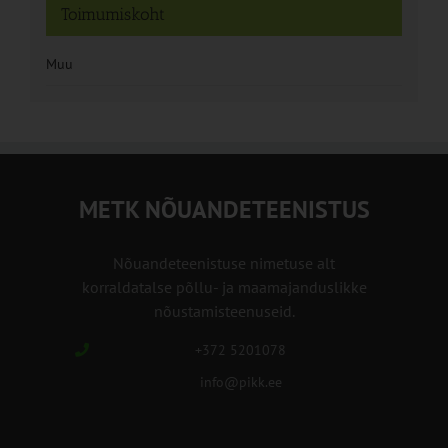
Toimumiskoht
Muu
METK NÕUANDETEENISTUS
Nõuandeteenistuse nimetuse alt
korraldatalse põllu- ja maamajanduslikke
nõustamisteenuseid.
+372 5201078
info@pikk.ee