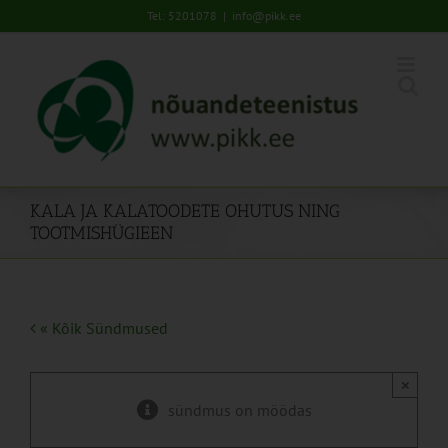
Skip
Tel: 5201078
|
info@pikk.ee
to
content
KALA JA KALATOODETE OHUTUS NING
TOOTMISHÜGIEEN
« Kõik Sündmused
×
sündmus on möödas