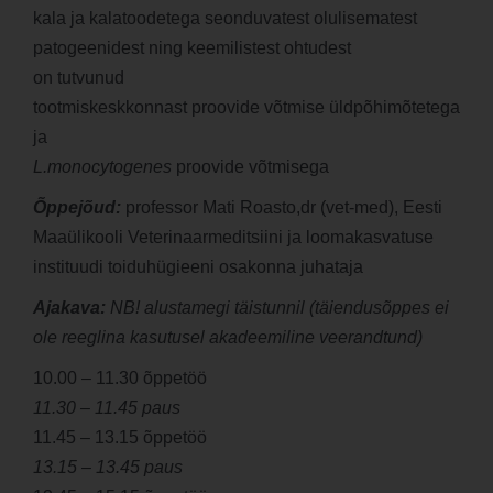
kala ja kalatoodetega seonduvatest olulisematest
patogeenidest ning keemilistest ohtudest
on tutvunud
tootmiskeskkonnast proovide võtmise üldpõhimõtetega
ja
L.monocytogenes
proovide võtmisega
Õppejõud:
professor Mati Roasto,dr (vet-med), Eesti
Maaülikooli Veterinaarmeditsiini ja loomakasvatuse
instituudi toiduhügieeni osakonna juhataja
Ajakava:
NB! alustamegi täistunnil (täiendusõppes ei
ole reeglina kasutusel akadeemiline veerandtund)
10.00 – 11.30 õppetöö
11.30 – 11.45 paus
11.45 – 13.15 õppetöö
13.15 – 13.45 paus