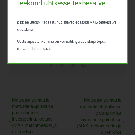
teekond ühtsesse teabesalve
Lisa kalendrisse
pikk.ee uudiskirjaga liitunud saavad edaspidi AKIS teabesalve
uudiskirja.
Uudiskirjast lahkumine on võimalik iga uudiskirja lõpus
olevate linkide kaudu.
Facebook
X
LinkedIn
Email
Metsaala arengu ja
Metsaala arengu ja
metsade elujõulisuse
metsade elujõulisuse
parandamise
parandamise
investeeringutoetuse
investeeringutoetuse
(MAK metsameede) ja
(MAK metsameede) ja
siseriiklike
siseriiklike