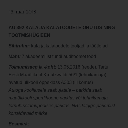
13. mai 2016
AU.392 KALA JA KALATOODETE OHUTUS NING
TOOTMISHÜGIEEN
Sihtrühm:
kala ja kalatoodete tootjad ja töötlejad
Maht:
7 akadeemilist tundi auditoorset tööd
Toimumisaeg ja -koht:
13.05.2016 (reede), Tartu
Eesti Maaülikool Kreutzwaldi 56/1 (tehnikamaja)
avatud ülikooli õppeklass A303 (III korrus)
Autoga koolitusele saabujatele – parkida saab
maaülikooli spordihoone parklas või tehnikamaja
tornühiselamupoolses parklas. NB! Jälgige parkimist
korraldavaid märke
Eesmärk: