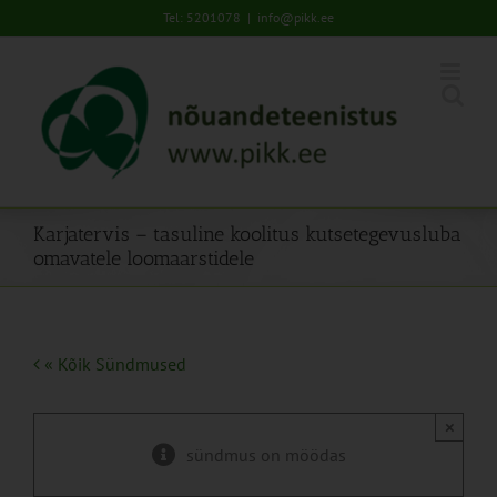
Skip
Tel: 5201078
|
info@pikk.ee
to
content
Karjatervis – tasuline koolitus kutsetegevusluba
omavatele loomaarstidele
« Kõik Sündmused
×
sündmus on möödas