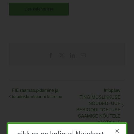
Lisa kalendrisse
Facebook
X
LinkedIn
Email
FIE raamatupidamine ja
Infopäev
tuludeklaratsiooni täitmine
TINGIMUSLIKKUSE
NÕUDED- UUE
PERIOODI TOETUSE
SAAMISE NÕUTELE
VASTAVUS
pikk.ee on kolinud. Nüüdsest