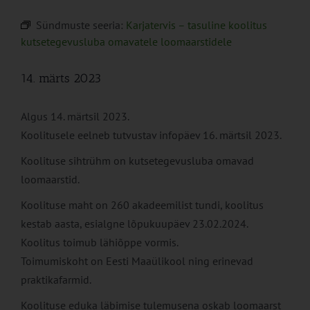
Sündmuste seeria:
Karjatervis – tasuline koolitus
kutsetegevusluba omavatele loomaarstidele
14. märts 2023
Algus 14. märtsil 2023.
Koolitusele eelneb tutvustav infopäev 16. märtsil 2023.
Koolituse sihtrühm on kutsetegevusluba omavad
loomaarstid.
Koolituse maht on 260 akadeemilist tundi, koolitus
kestab aasta, esialgne lõpukuupäev 23.02.2024.
Koolitus toimub lähiõppe vormis.
Toimumiskoht on Eesti Maaülikool ning erinevad
praktikafarmid.
Koolituse eduka läbimise tulemusena oskab loomaarst