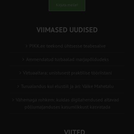
Kirjuta meile!
VIIMASED UUDISED
PIKK.ee teekond ühtsesse teabesalve
Ammendatud turbaalad marjapõldudeks
Virtuaaltara: unistusest praktilise tööriistani
Turuaiandus kui elustiil ja äri: Väike Mahetalu
Vähemaga rohkem: kuidas digilahendused aitavad
põllumajanduses kasumlikkust kasvatada
VIITED