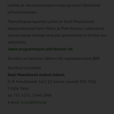
juhtida ja nõustada karjaterviseprogrammi läbiviimist
piimaveisekarjas.
Täiendõppeprogrammi juhid on Eesti Maaülikooli
kaasprofessorid Kerli Mõtus ja Piret Kalmus. Lektoritena
löövad kaasa mitmed oma ala spetsialistid nii Eestist kui
välismaalt.
Vaata programmijuhi pöördumist siit.
Koolitus on tasuline, lähem info registreerumine
SIIT
.
Koolitust korraldab
Eesti Maaülikooli avatud ülikool​
Fr. R. Kreutzwaldi
56/1 (III korrus, ruumid 303-306),
51006 Tartu
tel 731 3175, 5344 1844
e-post:
avayl@emu.ee