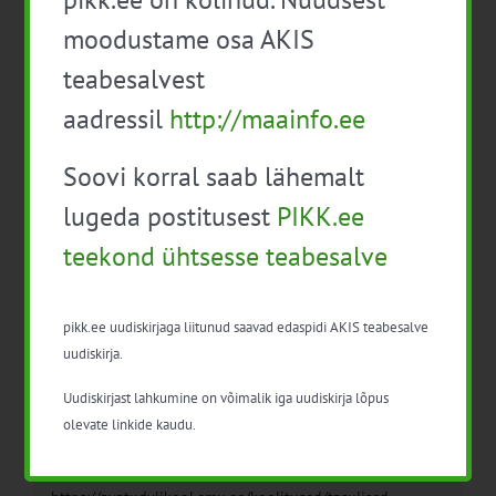
moodustame osa AKIS
teabesalvest
aadressil
http://maainfo.ee
Soovi korral saab lähemalt
Detailid
lugeda postitusest
PIKK.ee
Kuupäev:
teekond ühtsesse teabesalve
14. märts 2023
Series:
pikk.ee uudiskirjaga liitunud saavad edaspidi AKIS teabesalve
Karjatervis – tasuline koolitus kutsetegevusluba
uudiskirja.
omavatele loomaarstidele
Uudiskirjast lahkumine on võimalik iga uudiskirja lõpus
Sündmus kategooria:
olevate linkide kaudu.
Loomakasvatus
Koduleht: