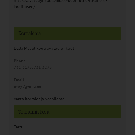
https://avatudylikool.emu.ee/koolitused/tasulised-
koolitused/
Korraldaja
Eesti Maaülikooli avatud ülikool
Phone
731 3175, 731 3275
Email
avayl@emu.ee
Vaata Korraldaja veebilehte
Toimumiskoht
Tartu