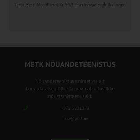
Tartu, Eesti Maaülikool Kr 56/1 ja erinevad praktikafarmid
METK NÕUANDETEENISTUS
Nõuandeteenistuse nimetuse alt
korraldatalse põllu- ja maamajanduslikke
nõustamisteenuseid.
+372 5201078
info@pikk.ee