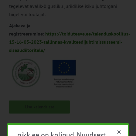
tegelevat avalik-õigusliku juriidilise isiku juhtorgani
liiget või töötajat.
Ajakava ja
registreerumine:
https://toiduteave.ee/taienduskoolitus-
15-16-05-2023-tallinnas-kvaliteedijuhtimissusteemi-
siseaudiitoritele/
Lisa kalendrisse
pikk.ee on kolinud. Nüüdsest