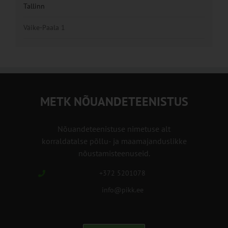
Tallinn
Väike-Paala 1
METK NÕUANDETEENISTUS
Nõuandeteenistuse nimetuse alt
korraldatalse põllu- ja maamajanduslikke
nõustamisteenuseid.
+372 5201078
info@pikk.ee