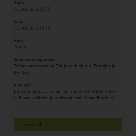
Algus:
15. mai 2023 09:30
Lõpp:
16. mai 2023 16:30
Hind:
Tasuta
Sündmus kategooriad:
Toiduainete tootmine
,
Toit ja toiduohutus
,
Tootmine ja
kvaliteet
Koduleht:
https://toiduteave.ee/taienduskoolitus-15-16-05-2023-
tallinnas-kvaliteedijuhtimissusteemi-siseaudiitoritele/
Toimumiskoht