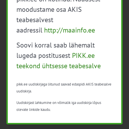
moodustame osa AKIS
Facebook
X
LinkedIn
Email
teabesalvest
aadressil
http://maainfo.ee
Soovi korral saab lähemalt
EPKK infopäev „Hobuste
Mahemesinduse
lugeda postitusest
PIKK.ee
aretus”
infopäev
teekond ühtsesse teabesalve
pikk.ee uudiskirjaga liitunud saavad edaspidi AKIS teabesalve
uudiskirja.
Uudiskirjast lahkumine on võimalik iga uudiskirja lõpus
olevate linkide kaudu.
Detailid