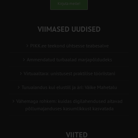
Kirjuta meile!
VIIMASED UUDISED
PIKK.ee teekond ühtsesse teabesalve
Ammendatud turbaalad marjapõldudeks
Virtuaaltara: unistusest praktilise tööriistani
Turuaiandus kui elustiil ja äri: Väike Mahetalu
Vähemaga rohkem: kuidas digilahendused aitavad
põllumajanduses kasumlikkust kasvatada
VIITED