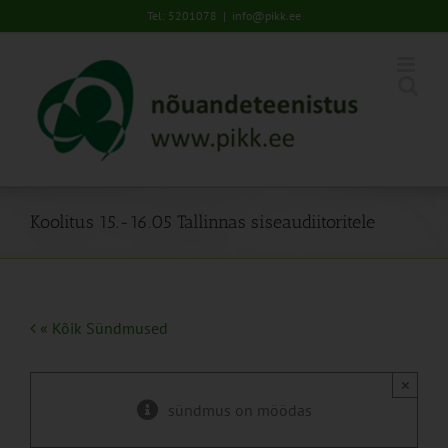
Skip
Tel: 5201078
|
info@pikk.ee
to
content
Koolitus 15.-16.05 Tallinnas siseaudiitoritele
« Kõik Sündmused
×
sündmus on möödas