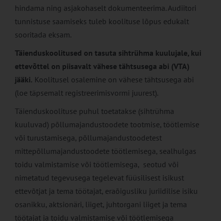
hindama ning asjakohaselt dokumenteerima. Audiitori
tunnistuse saamiseks tuleb koolituse lõpus edukalt
sooritada eksam.
Täienduskoolitused on tasuta sihtrühma kuulujale, kui
ettevõttel on piisavalt vähese tähtsusega abi (VTA)
jääki.
Koolitusel osalemine on vähese tähtsusega abi
(loe täpsemalt registreerimisvormi juurest).
Täienduskoolituse puhul toetatakse (sihtrühma
kuuluvad) põllumajandustoodete tootmise, töötlemise
või turustamisega, põllumajandustoodetest
mittepõllumajandustoodete töötlemisega, sealhulgas
toidu valmistamise või töötlemisega, seotud või
nimetatud tegevusega tegelevat füüsilisest isikust
ettevõtjat ja tema töötajat, eraõigusliku juriidilise isiku
osanikku, aktsionäri, liiget, juhtorgani liiget ja tema
töötajat ja toidu valmistamise või töötlemisega