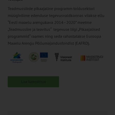
Teadmussiirde pikaajaline programm toidusektori
müügivõime edenduse tegevusvaldkonnas viiakse ellu
“Eesti maaelu arengukava 2014–2020” meetme
„Teadmussiire ja teavitus“ tegevuse liigi „Pikaajalised
programmid“ raames ning seda rahastatakse Euroopa
Maaelu Arengu Põllumajandusfondist (EAFRD).
Lisa kalendrisse