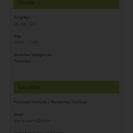
Detailid
Kuupäev:
16. mai 2023
Aeg:
10:00 - 13:00
Sündmus kategooria:
Turundus
Korraldaja
Visionest Institute / Marketingi Instituut
Email
gloria.saarna@mi.ee
Vaata Korraldaja veebilehte