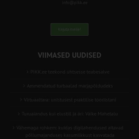
info@pikk.ee
Kirjuta meile!
VIIMASED UUDISED
PIKK.ee teekond ühtsesse teabesalve
Ammendatud turbaalad marjapõldudeks
Virtuaaltara: unistusest praktilise tööriistani
Turuaiandus kui elustiil ja äri: Väike Mahetalu
Vähemaga rohkem: kuidas digilahendused aitavad
põllumajanduses kasumlikkust kasvatada