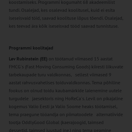
koostamiseks. Programmi kogumaht 68 akadeemilist
tundi. Osalejad, kes osalevad koolitusel, kuid ei esita
iseseisvaid töid, saavad koolituse lõpus tõendi. Osalejad,
kes teevad ära kõik iseseisvad tööd saavad tunnistuse.
Programmi koolitajad
Lev Rubinstein (EE)
on töötanud viimased 15 aastat
FMCG´s (Fast Moving Consuming Goods) kiiresti liikuvate
tarbekaupade turu valdkonnas, sellest viimased 9
aastat rahvusvahelises toiduvaldkonnas. Tema põhiline
fookus on olnud toidu kaubamärkide laienemine uutele
turgudele jaesektoris ning HoReCa´s. Levil on pikajaline
kogemus Valio Eesti ja Valio Soome heaks töötamisel,
tema praegune tööandja on piimatoodete alternatiivide
tootja OddlyGood Global (kaerajoogid, taimsed
dessertid, taimsed juustud jne.) ning tema peamine