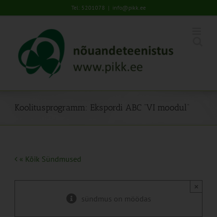
Skip
Tel: 5201078
|
info@pikk.ee
to
content
Koolitusprogramm: Ekspordi ABC “VI moodul”
« Kõik Sündmused
×
sündmus on möödas