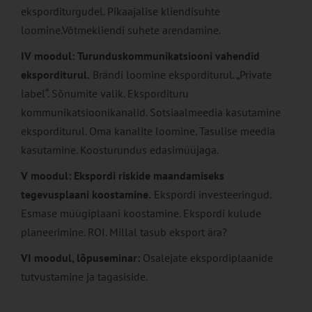
eksporditurgudel. Pikaajalise kliendisuhte
loomine.Võtmekliendi suhete arendamine.
IV moodul:
Turunduskommunikatsiooni vahendid
eksporditurul.
Brändi loomine eksporditurul. „Private
label“. Sõnumite valik. Ekspordituru
kommunikatsioonikanalid. Sotsiaalmeedia kasutamine
eksporditurul. Oma kanalite loomine. Tasulise meedia
kasutamine. Koosturundus edasimüüjaga.
V moodul:
Ekspordi riskide maandamiseks
tegevusplaani koostamine.
Ekspordi investeeringud.
Esmase müügiplaani koostamine. Ekspordi kulude
planeerimine. ROI. Millal tasub eksport ära?
VI moodul, lõpuseminar:
Osalejate ekspordiplaanide
tutvustamine ja tagasiside.