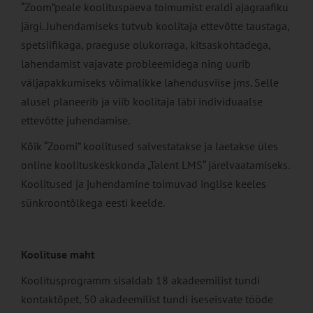
“Zoom”peale koolituspäeva toimumist eraldi ajagraafiku
järgi. Juhendamiseks tutvub koolitaja ettevõtte taustaga,
spetsiifikaga, praeguse olukorraga, kitsaskohtadega,
lahendamist vajavate probleemidega ning uurib
väljapakkumiseks võimalikke lahendusviise jms. Selle
alusel planeerib ja viib koolitaja läbi individuaalse
ettevõtte juhendamise.
Kõik “Zoomi” koolitused salvestatakse ja laetakse üles
online koolituskeskkonda „Talent LMS“ järelvaatamiseks.
Koolitused ja juhendamine toimuvad inglise keeles
sünkroontõlkega eesti keelde.
Koolituse maht
Koolitusprogramm sisaldab 18 akadeemilist tundi
kontaktõpet, 50 akadeemilist tundi iseseisvate tööde