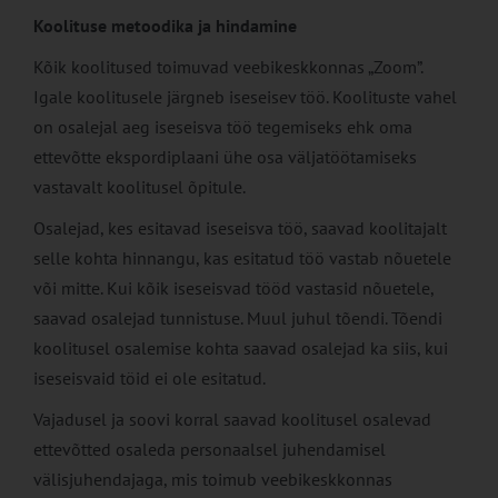
Koolituse metoodika ja hindamine
Kõik koolitused toimuvad veebikeskkonnas „Zoom”.
Igale koolitusele järgneb iseseisev töö. Koolituste vahel
on osalejal aeg iseseisva töö tegemiseks ehk oma
ettevõtte ekspordiplaani ühe osa väljatöötamiseks
vastavalt koolitusel õpitule.
Osalejad, kes esitavad iseseisva töö, saavad koolitajalt
selle kohta hinnangu, kas esitatud töö vastab nõuetele
või mitte. Kui kõik iseseisvad tööd vastasid nõuetele,
saavad osalejad tunnistuse. Muul juhul tõendi. Tõendi
koolitusel osalemise kohta saavad osalejad ka siis, kui
iseseisvaid töid ei ole esitatud.
Vajadusel ja soovi korral saavad koolitusel osalevad
ettevõtted osaleda personaalsel juhendamisel
välisjuhendajaga, mis toimub veebikeskkonnas