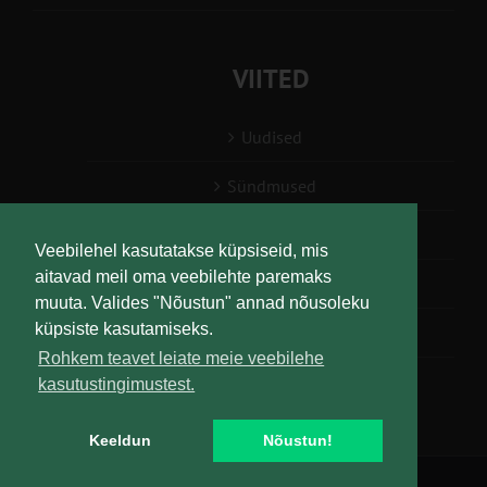
VIITED
Uudised
Sündmused
Konsulent, nõustaja
Veebilehel kasutatakse küpsiseid, mis
aitavad meil oma veebilehte paremaks
Teabesalv
muuta. Valides "Nõustun" annad nõusoleku
küpsiste kasutamiseks.
Liitu uudiskirjaga
Rohkem teavet leiate meie veebilehe
kasutustingimustest.
Keeldun
Nõustun!
Copyright
Maaelu Teadmuskeskus | All Rights Reserved