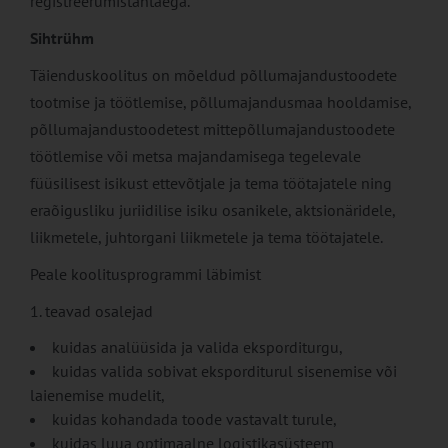
registreerumistähtaega.
Sihtrühm
Täienduskoolitus on mõeldud põllumajandustoodete
tootmise ja töötlemise, põllumajandusmaa hooldamise,
põllumajandustoodetest mittepõllumajandustoodete
töötlemise või metsa majandamisega tegelevale
füüsilisest isikust ettevõtjale ja tema töötajatele ning
eraõigusliku juriidilise isiku osanikele, aktsionäridele,
liikmetele, juhtorgani liikmetele ja tema töötajatele.
Peale koolitusprogrammi läbimist
1. teavad osalejad
kuidas analüüsida ja valida eksporditurgu,
kuidas valida sobivat eksporditurul sisenemise või
laienemise mudelit,
kuidas kohandada toode vastavalt turule,
kuidas luua optimaalne logistikasüsteem