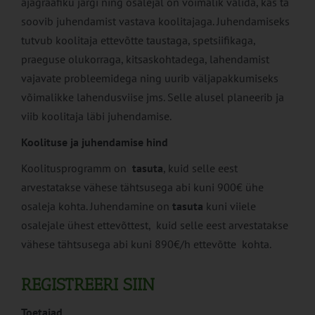
ajagraafiku järgi ning osalejal on võimalik valida, kas ta
soovib juhendamist vastava koolitajaga. Juhendamiseks
tutvub koolitaja ettevõtte taustaga, spetsiifikaga,
praeguse olukorraga, kitsaskohtadega, lahendamist
vajavate probleemidega ning uurib väljapakkumiseks
võimalikke lahendusviise jms. Selle alusel planeerib ja
viib koolitaja läbi juhendamise.
Koolituse ja juhendamise hind
Koolitusprogramm on
tasuta
, kuid selle eest
arvestatakse vähese tähtsusega abi kuni 900€ ühe
osaleja kohta. Juhendamine on
tasuta
kuni viiele
osalejale ühest ettevõttest, kuid selle eest arvestatakse
vähese tähtsusega abi kuni 890€/h ettevõtte kohta.
REGISTREERI SIIN
Toetajad