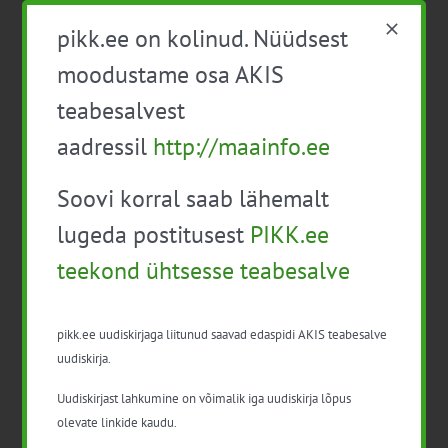
spetsialiseerumine on Poola turg, kus ta on tegutsenud
pikk.ee on kolinud. Nüüdsest
viimased 7 aastat.
moodustame osa AKIS
teabesalvest
Jean Sutton
(UK) on rahvusvahelise turu-uuringute firma
aadressil
http://maainfo.ee
ActionLine juht. Ta on koolitanud eksportijaid ja
toidusektori ettevõtteid üle maailma ning viimase 10
Soovi korral saab lähemalt
aasta jooksul ka Eestis.
lugeda postitusest
PIKK.ee
teekond ühtsesse teabesalve
Roland Lock
(DE) on pikaajalise toidusektori
pikk.ee uudiskirjaga liitunud saavad edaspidi AKIS teabesalve
kogemusega konsultant ja koolitaja, kes on aidanud
uudiskirja.
Arlal siseneda Saksa turule. Ta teeb tihedat koostööd
erinevate Saksamaa toidusektori ettevõtetega ning on
Uudiskirjast lahkumine on võimalik iga uudiskirja lõpus
nõustanud Missioon Saksamaa programmi raames Eesti
olevate linkide kaudu.