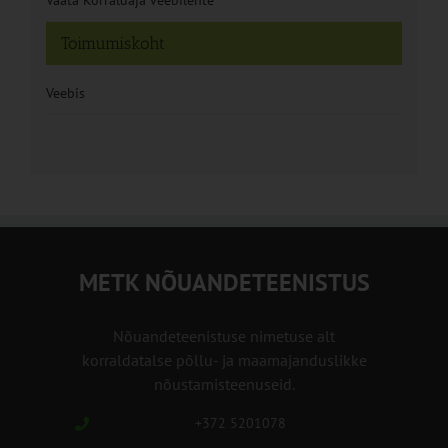
Toimumiskoht
Veebis
METK NÕUANDETEENISTUS
Nõuandeteenistuse nimetuse alt
korraldatalse põllu- ja maamajanduslikke
nõustamisteenuseid.
+372 5201078