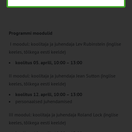
toidusektori ettevõtjaid Saksamaa turule sisenemisel.
Programmi moodulid
I moodul: koolitaja ja juhendaja Lev Rubinstein (inglise
keeles, tõlkega eesti keelde)
koolitus 05. aprill, 10:00 – 13:00
II moodul: koolitaja ja juhendaja Jean Sutton (inglise
keeles, tõlkega eesti keelde)
koolitus 12. aprill, 10:00 – 13:00
personaalsed juhendamised
III moodul: koolitaja ja juhendaja Roland Lock (inglise
keeles, tõlkega eesti keelde)