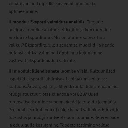
kohandamine. Logistika süsteemi loomine ja
optimeerimine.
II moodul: Ekspordivalmiduse analüüs.
Turgude
analüüs. Trendide analüüs. Klientide ja konkurentide
analüüs eksporditurul. Mis on oluline sobiva turu
valikul? Ekspordi turule sisenemise mudelid ja nende
hulgast sobiva valimine. Lõpphinna kujunemine
vastavalt ekspordimudeli valikule.
III moodul:
Kliendisuhete loomise viisid.
Kultuurilised
aspektid ekspordi juhtimises. Läbirääkimised teises
kultuuris. Ärivõrgustike ja kliendikontaktide arendamine.
Müügi struktuur: otse kliendile või B2B? Uued
turuosalised: online supermarketid ja e-toidu jaemüüja.
Personaliseeritud müük ja õige kanali valimine. Ettevõtte
tutvustus ja müügi kontseptsiooni loomine. Referentside
ja edulugude kasutamine. Toodete testimine valitud