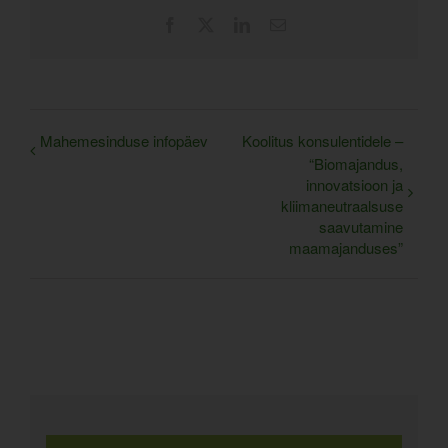
Facebook
X
LinkedIn
Email
Mahemesinduse infopäev
Koolitus konsulentidele –
“Biomajandus,
innovatsioon ja
kliimaneutraalsuse
saavutamine
maamajanduses”