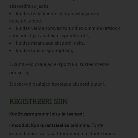
ekspordituru jaoks,
kuidas leida kliente ja luua pikaajalised
koostöösuhted,
kuidas valida sobivad turunduskommunikatsiooni
vahendeid ja kanaleid eksporditurule,
kuidas maandada ekspordi riske,
kuidas luua ekspordiplaan,
2. suhtuvad osalejad eksporti kui süsteemsesse
protsessi,
3. oskavad osalejad koostada ekspordiplaani.
REGISTREERI SIIN
Koolitusprogrammi sisu ja teemad:
I moodul:
Konkurentsieelise leidmine.
Toote
kohandamine vastavalt turu nõuetele. Toote hinna