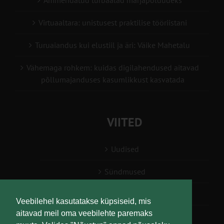
Ammendatud turbaalad marjapõldudeks
Virtuaaltara: unistusest praktilise tööriistani
Turuaiandus kui elustiil ja äri: Väike Mahetalu
Vähemaga rohkem: kuidas digilahendused aitavad
põllumajanduses kasumlikkust kasvatada
VIITED
Uudised
Sündmused
Konsulent, nõustaja
Veebilehel kasutatakse küpsiseid, mis
aitavad meil oma veebilehte paremaks
Teabesalv