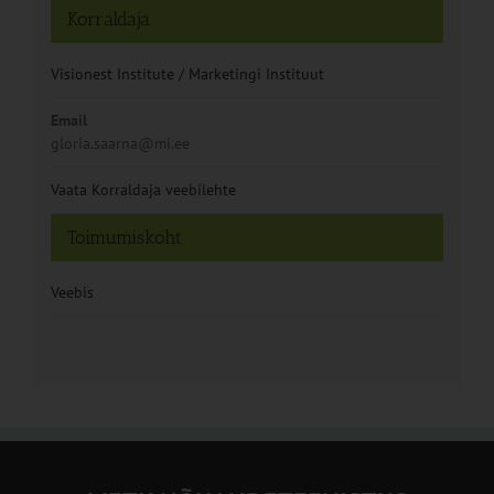
Korraldaja
Visionest Institute / Marketingi Instituut
Email
gloria.saarna@mi.ee
Vaata Korraldaja veebilehte
Toimumiskoht
Veebis