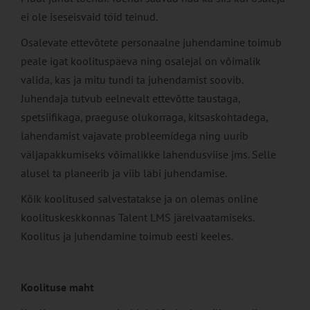
ei ole iseseisvaid töid teinud.
Osalevate ettevõtete personaalne juhendamine toimub
peale igat koolituspäeva ning osalejal on võimalik
valida, kas ja mitu tundi ta juhendamist soovib.
Juhendaja tutvub eelnevalt ettevõtte taustaga,
spetsiifikaga, praeguse olukorraga, kitsaskohtadega,
lahendamist vajavate probleemidega ning uurib
väljapakkumiseks võimalikke lahendusviise jms. Selle
alusel ta planeerib ja viib läbi juhendamise.
Kõik koolitused salvestatakse ja on olemas online
koolituskeskkonnas Talent LMS järelvaatamiseks.
Koolitus ja juhendamine toimub eesti keeles.
Koolituse maht