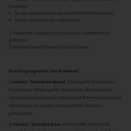
kasutada;
kuidas lojaalsusturunduse põhimõtteid kasutada
kuidas koostada turundusplaani.
suhtuvad osalejad turundusse kui süsteemsesse
protsessi,
On koostanud tõhusa turundusplaani.
Koolitusprogrammi sisu ja teemad:
I moodul:
Turunduse alused.
Edutegurid toidusektori
turunduses. Sihtgruppide määramine. Tõmberaadius.
Turunduse planeerimise põhimõtted. Kommunikatsiooni
intensiivsus vs usaldus. Kampaaniate loomise
põhimõtted.
II moodul: Turundus poes.
Kuidas ketti oma toode