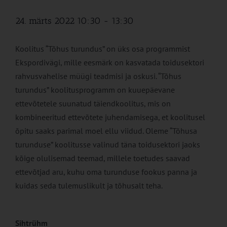
24. märts 2022 10:30
-
13:30
Koolitus “Tõhus turundus” on üks osa programmist
Ekspordivägi, mille eesmärk on kasvatada toidusektori
rahvusvahelise müügi teadmisi ja oskusi. “Tõhus
turundus” koolitusprogramm on kuuepäevane
ettevõtetele suunatud täiendkoolitus, mis on
kombineeritud ettevõtete juhendamisega, et koolitusel
õpitu saaks parimal moel ellu viidud. Oleme “Tõhusa
turunduse” koolitusse valinud täna toidusektori jaoks
kõige olulisemad teemad, millele toetudes saavad
ettevõtjad aru, kuhu oma turunduse fookus panna ja
kuidas seda tulemuslikult ja tõhusalt teha.
Sihtrühm