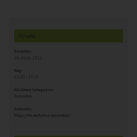
Detailid
Kuupäev:
24. märts 2022
Aeg:
10:30 - 13:30
Sündmus kategooria:
Turundus
Koduleht:
https://mi.ee/tohus-turundus/