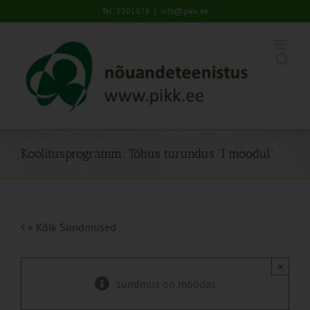
Skip
Tel: 5201078
|
info@pikk.ee
to
content
Koolitusprogramm: Tõhus turundus “I moodul”
« Kõik Sündmused
×
sündmus on möödas