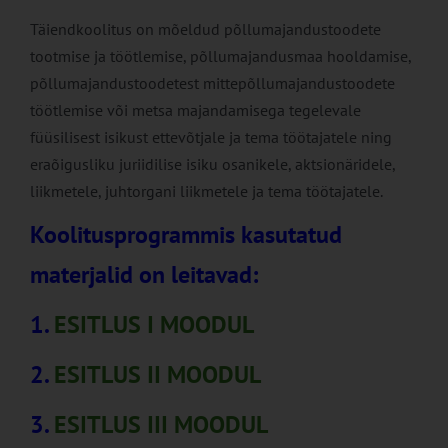
Täiendkoolitus on mõeldud põllumajandustoodete
tootmise ja töötlemise, põllumajandusmaa hooldamise,
põllumajandustoodetest mittepõllumajandustoodete
töötlemise või metsa majandamisega tegelevale
füüsilisest isikust ettevõtjale ja tema töötajatele ning
eraõigusliku juriidilise isiku osanikele, aktsionäridele,
liikmetele, juhtorgani liikmetele ja tema töötajatele.
Koolitusprogrammis kasutatud
materjalid on leitavad:
1.
ESITLUS I MOODUL
2.
ESITLUS II MOODUL
3.
ESITLUS III MOODUL