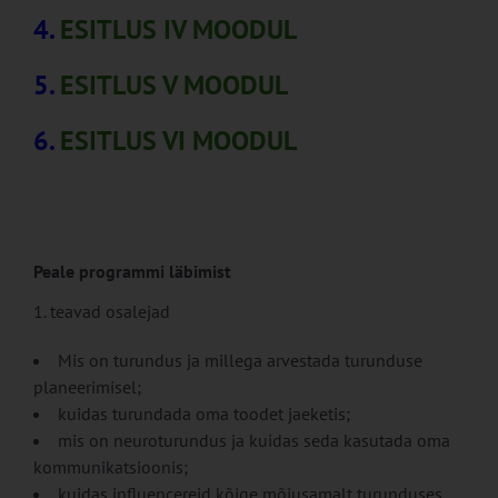
4.
ESITLUS IV MOODUL
5.
ESITLUS V MOODUL
6.
ESITLUS VI MOODUL
Peale programmi läbimist
teavad osalejad
Mis on turundus ja millega arvestada turunduse
planeerimisel;
kuidas turundada oma toodet jaeketis;
mis on neuroturundus ja kuidas seda kasutada oma
kommunikatsioonis;
kuidas influencereid kõige mõjusamalt turunduses