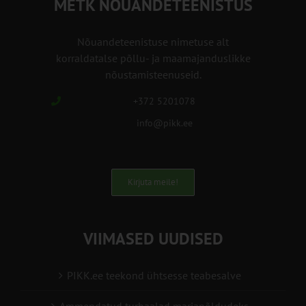
METK NÕUANDETEENISTUS
Nõuandeteenistuse nimetuse alt
korraldatalse põllu- ja maamajanduslikke
nõustamisteenuseid.
+372 5201078
info@pikk.ee
Kirjuta meile!
VIIMASED UUDISED
PIKK.ee teekond ühtsesse teabesalve