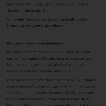
andmebaas. Koduleht. E-pood. Lojaalsusturunduse
alused. Korduvostude loomine.
VI moodul: Osalejad koostavad vastavalt õpitule
turundusplaani ja esialgse eelarve.
Koolituse metoodika ja hindamine
Kõik koolitused toimuvad veebikoolitustena Zoomi
keskkonnas. Igale koolitusele järgneb iseseisev töö.
Koolituste vaheajal on osalejal nädal koduse töö
tegemiseks vastavalt koolitusel õpitule.
Osalejad, kes iseseisva töö esitavad, saavad koolitajalt
selle kohta koolituskeskkonnas kirjaliku hinnangu, kas
see töö vastab nõuetele või mitte. Kui kõik iseseisvad
tööd vastasid nõuetele, saavad osalejad tunnistuse.
Muul juhul tõendi. Tõendi saavad nad ka siis kui osaleja