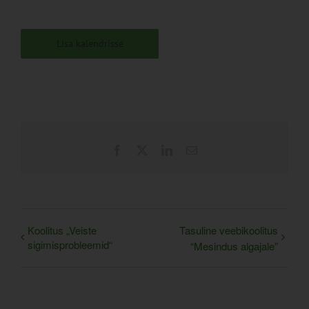
Lisa kalendrisse
Facebook
X
LinkedIn
Email
Koolitus „Veiste
Tasuline veebikoolitus
sigimisprobleemid“
“Mesindus algajale”