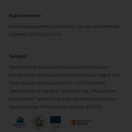
Registreerimine
Koolitusprogrammis osalemiseks on vaja registreeruda
hiljemalt 22.03.2022
SIIN
Toetajad
Teadmussiirde pikaajaline programm toidusektori
müügivõime edenduse tegevusvaldkonnas viiakse ellu
“Eesti maaelu arengukava 2014–2020” meetme
„Teadmussiire ja teavitus“ tegevuse liigi „Pikaajalised
programmid“ raames ning seda rahastatakse Euroopa
Maaelu Arengu Põllumajandusfondist (EAFRD).