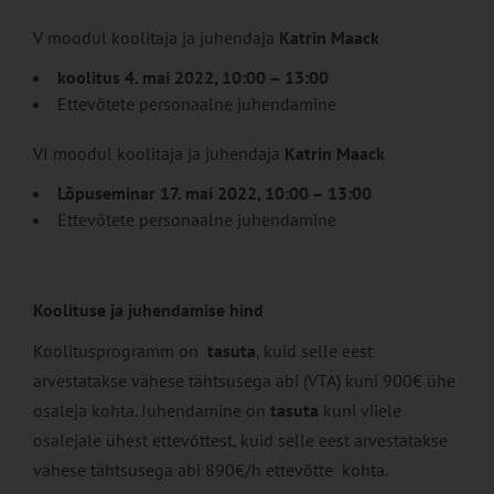
V moodul koolitaja ja juhendaja
Katrin Maack
koolitus
4. mai
2022, 10:00 – 13:00
Ettevõtete personaalne juhendamine
VI moodul koolitaja ja juhendaja
Katrin Maack
Lõpuseminar 17. mai 2022, 10:00 – 13:00
Ettevõtete personaalne juhendamine
Koolituse ja juhendamise hind
Koolitusprogramm on
tasuta
, kuid selle eest
arvestatakse vähese tähtsusega abi (VTA) kuni 900€ ühe
osaleja kohta. Juhendamine on
tasuta
kuni viiele
osalejale ühest ettevõttest, kuid selle eest arvestatakse
vähese tähtsusega abi 890€/h ettevõtte kohta.