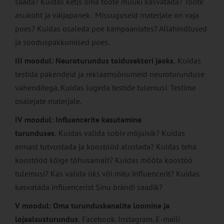
saada? Kuidas ketis oma toote müüki kasvatada? Toote
asukoht ja väljapanek. Missuguseid materjale on vaja
poes? Kuidas osaleda poe kampaaniates? Allahindlused
ja sooduspakkumised poes.
III moodul: Neuroturundus toidusektori jaoks.
Kuidas
testida pakendeid ja reklaamsõnumeid neuroturunduse
vahenditega. Kuidas lugeda testide tulemusi. Testime
osalejate materjale.
IV moodul: Influencerite kasutamine
turunduses.
Kuidas valida sobiv mõjuisik? Kuidas
ennast tutvustada ja koostööd alustada? Kuidas teha
koostööd kõige tõhusamalt? Kuidas mõõta koostöö
tulemusi? Kas valida üks või mitu influencerit? Kuidas
kasvatada influencerist Sinu brändi saadik?
V moodul: Oma turunduskanalite loomine ja
lojaalsusturundus.
Facebook. Instagram. E-maili