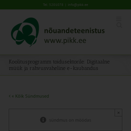
Skip
Tel: 5201078
|
info@pikk.ee
to
content
Koolitusprogramm toidusektorile: Digitaalne
müük ja rahvusvaheline e-kaubandus
« Kõik Sündmused
×
sündmus on möödas