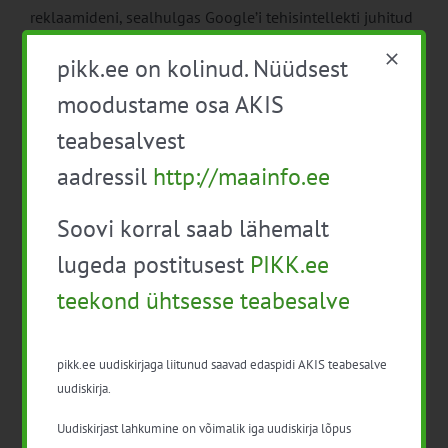
reklaamideni, sealhulgas Google’i tehisintellekti juhitud
kampaaniad.
pikk.ee on kolinud. Nüüdsest
Tunni teine pool keskendub müügitehnikatele
moodustame osa AKIS
sotsiaalvõrgustikes nagu Facebook, Instagram ja TikTok.
teabesalvest
Õppetöö hõlmab kampaaniate loomist Meta Business
Suite’i abil ning TikToki otseostude võimaluste
aadressil
http://maainfo.ee
kasutamist.
Soovi korral saab lähemalt
21.01.2026 Marketplaces; Lead Generation B2B ja
B2C jaoks
lugeda postitusest
PIKK.ee
Kuidas toimivad turuplatsid: alates otsesest saatmisest
teekond ühtsesse teabesalve
(Fulfillment by Merchant) kuni turuplatsi enda hallatava
logistika ning tasude, komisjonitasude ja üldiste või
pikk.ee uudiskirjaga liitunud saavad edaspidi AKIS teabesalve
nišiturgu teenindavate turuplatside põhimõteteni.
uudiskirja.
Õppetund käsitleb ka Amazon Selleri ja TikTok Shopi
Uudiskirjast lahkumine on võimalik iga uudiskirja lõpus
funktsionaalsust ning tagapõhja.