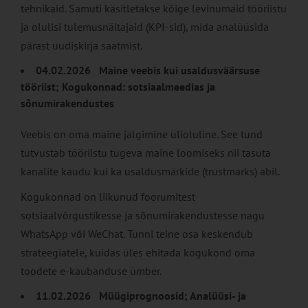
tehnikaid. Samuti käsitletakse kõige levinumaid tööriistu
ja olulisi tulemusnäitajaid (KPI-sid), mida analüüsida
pärast uudiskirja saatmist.
04.02.2026 Maine veebis kui usaldusväärsuse
tööriist; Kogukonnad: sotsiaalmeedias ja
sõnumirakendustes
Veebis on oma maine jälgimine ülioluline. See tund
tutvustab tööriistu tugeva maine loomiseks nii tasuta
kanalite kaudu kui ka usaldusmärkide (trustmarks) abil.
Kogukonnad on liikunud foorumitest
sotsiaalvõrgustikesse ja sõnumirakendustesse nagu
WhatsApp või WeChat. Tunni teine osa keskendub
strateegiatele, kuidas üles ehitada kogukond oma
toodete e-kaubanduse ümber.
11.02.2026 Müügiprognoosid; Analüüsi- ja