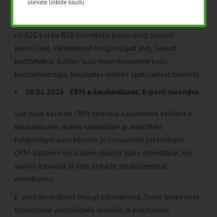
olevate linkide kaudu.
Tunni teises pooles selgitame, kuidas läbi viia leadide
genereerimise tegevusi, et saada potentsiaalseid kliente
nii B2C kui ka B2B kontekstis (restoranid, suured
jaemüüjad, välismaised hulgimüüjad jne). Samuti
käsitletakse, kuidas luua maandumisleht koos
kontaktvormiga, kasutades selleks spetsiaalset tööriista.
28.01.2026 CRM e-kaubanduses; E-posti turundus
See tund käsitleb CRM-tarkvara kasutamise eeliseid e-
kaubanduses: alates kontaktide ja ettevõtete
haldamisest kuni kõnede ja ülesannete juhtimiseni.
CRM-süsteem on oluline tööriist igale ettevõttele, kes
soovib kasvada ja üles ehitada struktureeritud
meeskonna.
E-post on endiselt müügi põhivahend. Tunni teises osas
tutvustame uudiskirjade loomise ja kirjutamise