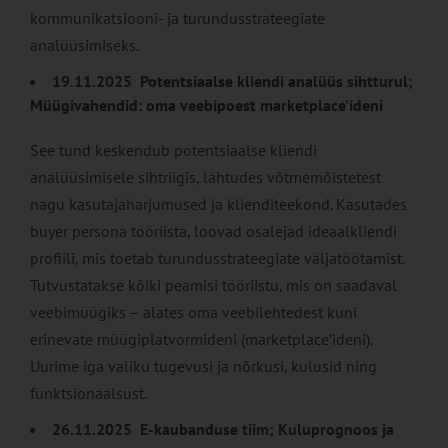
kommunikatsiooni- ja turundusstrateegiate
analüüsimiseks.
19.11.2025 Potentsiaalse kliendi analüüs sihtturul;
Müügivahendid: oma veebipoest marketplace’ideni
See tund keskendub potentsiaalse kliendi
analüüsimisele sihtriigis, lähtudes võtmemõistetest
nagu kasutajaharjumused ja klienditeekond. Kasutades
buyer persona tööriista, loovad osalejad ideaalkliendi
profiili, mis toetab turundusstrateegiate väljatöötamist.
Tutvustatakse kõiki peamisi tööriistu, mis on saadaval
veebimüügiks – alates oma veebilehtedest kuni
erinevate müügiplatvormideni (marketplace’ideni).
Uurime iga valiku tugevusi ja nõrkusi, kulusid ning
funktsionaalsust.
26.11.2025 E-kaubanduse tiim; Kuluprognoos ja