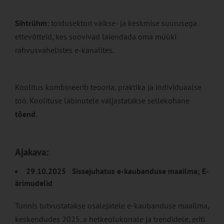
Sihtrühm:
toidusektori väikse- ja keskmise suurusega
ettevõtteid, kes soovivad laiendada oma müüki
rahvusvahelistes e-kanalites.
Koolitus kombineerib teooria, praktika ja individuaalse
töö. Koolituse läbinutele väljastatakse sellekohane
tõend
.
Ajakava:
29.10.2025 Sissejuhatus e-kaubanduse maailma; E-
ärimudelid
Tunnis tutvustatakse osalejatele e-kaubanduse maailma,
keskendudes 2025. a hetkeolukorrale ja trendidele, eriti