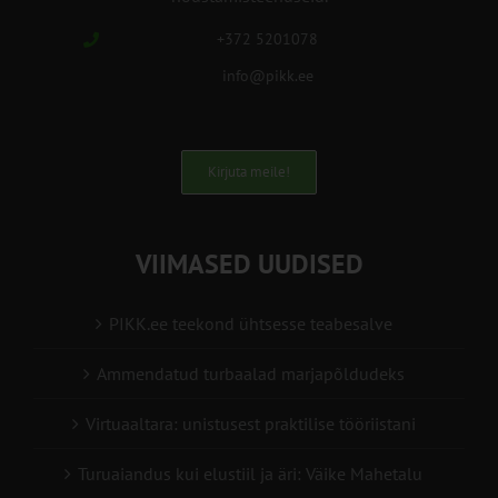
+372 5201078
info@pikk.ee
Kirjuta meile!
VIIMASED UUDISED
PIKK.ee teekond ühtsesse teabesalve
Ammendatud turbaalad marjapõldudeks
Virtuaaltara: unistusest praktilise tööriistani
Turuaiandus kui elustiil ja äri: Väike Mahetalu