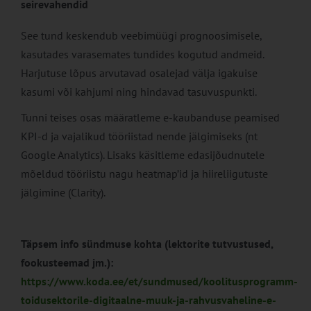
seirevahendid
See tund keskendub veebimüügi prognoosimisele,
kasutades varasemates tundides kogutud andmeid.
Harjutuse lõpus arvutavad osalejad välja igakuise
kasumi või kahjumi ning hindavad tasuvuspunkti.
Tunni teises osas määratleme e-kaubanduse peamised
KPI-d ja vajalikud tööriistad nende jälgimiseks (nt
Google Analytics). Lisaks käsitleme edasijõudnutele
mõeldud tööriistu nagu heatmap’id ja hiireliigutuste
jälgimine (Clarity).
Täpsem info sündmuse kohta (lektorite tutvustused,
fookusteemad jm.):
https://www.koda.ee/et/sundmused/koolitusprogramm-
toidusektorile-digitaalne-muuk-ja-rahvusvaheline-e-