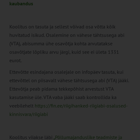
kaubandus
Koolitus on tasuta ja sellest võivad osa võtta kõik
huvitatud isikud. Osalemine on vähese tähtsusega abi
(VTA), abisumma ühe osavõtja kohta arvutatakse
osavõtjate lõpliku arvu järgi, kuid see ei ületa 1331
eurot.
Ettevõtte esindajana osalejale on infopäev tasuta, kui
ettevõttel on piisavalt vähese tähtsusega abi (VTA) jääki.
Ettevõtja peab pidama tekkepõhist arvestust VTA
kasutamise üle. VTA vaba jääki saab kontrollida ka
veebilehelt
https://fin.ee/riigihanked-riigiabi-osalused-
kinnisvara/riigiabi
Koolitus viiakse läbi
„Põllumajanduslike teadmiste ja