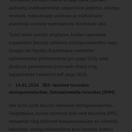
authority, indekseerimine, orgaaniline järjestus, otsingu
eesmärk, märksõnade uurimine ja märksõnade
planeerija loomine spetsiaalsete tööriistade abil.
Tunni teises pooles selgitame, kuidas saavutada
orgaaniline (tasuta) nähtavus otsingumootorites nagu
Google või Yandex. Käsitletakse veebilehe
optimeerimise põhielemente (on-page SEO), saidi
jõudluse parandamist (core web vitals) ning
tagasilinkide hankimist (off-page SEO).
14.01.2026 SEA: tasuline turundus
otsingumootorites; Sotsiaalmeedia turundus (SMM)
See tund uurib tasulisi reklaame otsingumootorites.
Selgitatakse, kuidas toimivad kliki eest tasumise (PPC)
reklaamid ning milliseid kampaaniatüüpe on võimalik
käivitada: otsingureklaamidest kuni toodete loetelu