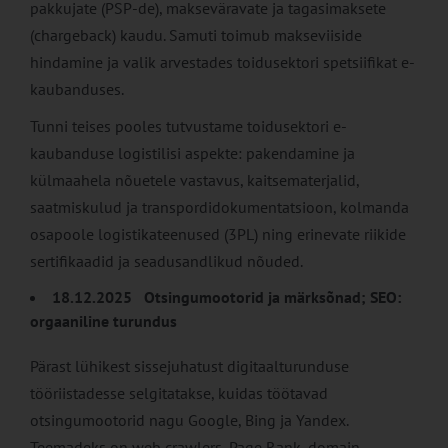
pakkujate (PSP-de), makseväravate ja tagasimaksete
(chargeback) kaudu. Samuti toimub makseviiside
hindamine ja valik arvestades toidusektori spetsiifikat e-
kaubanduses.
Tunni teises pooles tutvustame toidusektori e-
kaubanduse logistilisi aspekte: pakendamine ja
külmaahela nõuetele vastavus, kaitsematerjalid,
saatmiskulud ja transpordidokumentatsioon, kolmanda
osapoole logistikateenused (3PL) ning erinevate riikide
sertifikaadid ja seadusandlikud nõuded.
18.12.2025 Otsingumootorid ja märksõnad; SEO:
orgaaniline turundus
Pärast lühikest sissejuhatust digitaalturunduse
tööriistadesse selgitatakse, kuidas töötavad
otsingumootorid nagu Google, Bing ja Yandex.
Teemadeks on web crawlers, Page Rank, domain