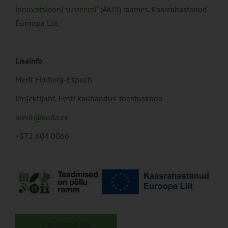
innovatsiooni süsteemi“
(AKIS) raames. Kaasrahastanud
Euroopa Liit.
Lisainfo
:
Merit Fimberg-Espuch
Projektijuht, Eesti kaubandus-tööstuskoda
merit@koda.ee
+372 604 0066
Lisa kalendrisse