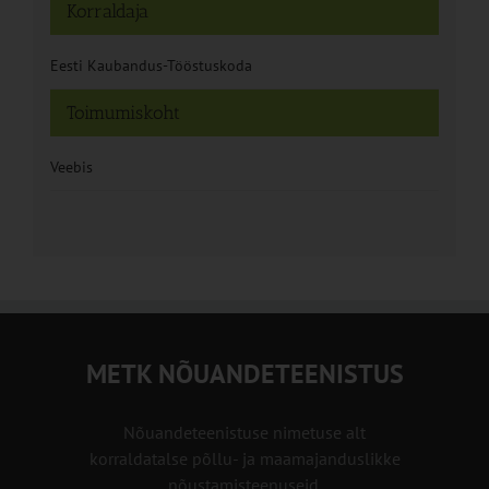
Korraldaja
Eesti Kaubandus-Tööstuskoda
Toimumiskoht
Veebis
METK NÕUANDETEENISTUS
Nõuandeteenistuse nimetuse alt
korraldatalse põllu- ja maamajanduslikke
nõustamisteenuseid.