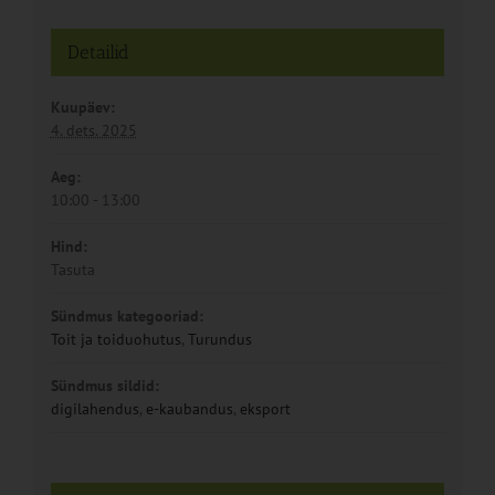
Detailid
Kuupäev:
4. dets. 2025
Aeg:
10:00 - 13:00
Hind:
Tasuta
Sündmus kategooriad:
Toit ja toiduohutus
,
Turundus
Sündmus sildid:
digilahendus
,
e-kaubandus
,
eksport