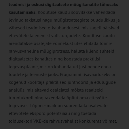
teadmisi ja oskusi digitaalsete müügikanalite tõhusaks
kasutamiseks.
Koolituse kaudu soovitakse vähendada
levinud takistusi nagu müügistrateegiate puudulikkus ja
vähesed teadmised e-kaubandusest, mis sageli pärsivad
ettevõtete laienemist välisturgudele. Koolituse kaudu
arendatakse osalejate võimekust üles ehitada toimiv
rahvusvaheline müügiprotsess, hallata kliendisuhteid
digitaalsetes kanalites ning koostada praktilisi
tegevusplaane, mis on kohandatud just nende enda
toodete ja teenuste jaoks. Programmi lisaväärtuseks on
kogenud koolitaja praktilised juhtnöörid ja edulugude
analüüs, mis aitavad osalejatel mõista reaalseid
turuolukordi ning rakendada õpitut oma ettevõtte
tegevuses. Lõppeesmärk on suurendada osalevate
ettevõtete ekspordipotentsiaali ning toetada
toidusektori VKE-de rahvusvahelist konkurentsivõimet.