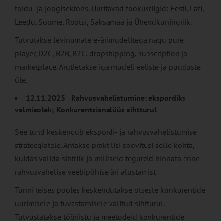
toidu- ja joogisektoris. Uuritavad fookusriigid: Eesti, Läti,
Leedu, Soome, Rootsi, Saksamaa ja Ühendkuningriik.
Tutvutakse levinumate e-ärimudelitega nagu pure
player, D2C, B2B, B2C, dropshipping, subscription ja
marketplace. Arutletakse iga mudeli eeliste ja puuduste
üle.
12.11.2025 Rahvusvahelistumine: ekspordiks
valmisolek; Konkurentsianalüüs sihtturul
See tund keskendub ekspordi- ja rahvusvahelistumise
strateegiatele. Antakse praktilisi soovitusi selle kohta,
kuidas valida sihtriik ja milliseid tegureid hinnata enne
rahvusvahelise veebipõhise äri alustamist
Tunni teises pooles keskendutakse otseste konkurentide
uurimisele ja tuvastamisele valitud sihtturul.
Tutvustatakse tööriistu ja meetodeid konkurentide