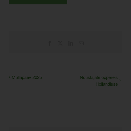
Facebook
X
LinkedIn
Email
Mullapäev 2025
Nõustajate õppereis
Hollandisse