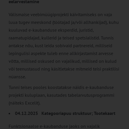
eelarvestamine
Välismaise veebimüügiprojekti käivitamiseks on vaja
luua tugev meeskond (töötajad ja/või allhankijad), kuhu
kuuluvad e-kaubanduse eksperdid, juristid,
raamatupidajad, kullerid ja teised spetsialistid. Tunnis
antakse nõu, kust leida sobivaid partnereid, milliseid
lepingulisi aspekte tuleb enne allkirjastamist arvesse
võtta, millised oskused on vajalikud, millised on kulud
või teenustasud ning käsitletakse mitmeid teisi praktilisi
nüansse.
Tunni teises pooles koostatakse näidis e-kaubanduse
projekti kuluplaan, kasutades tabelarvutusprogrammi
(näiteks Excelit).
04.12.2025 Kategooriapuu struktuur; Tootekaart
Funktsionaalse e-kaubanduse jaoks on vajalik