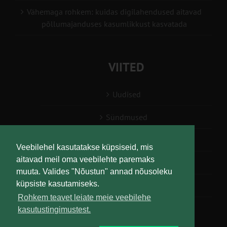
Vähemaga rohkem: kuidas digilahendused aitavad
põllumajanduses kasumlikkust kasvatada
VIITED
Uudised
Sündmused
Konsulent, nõustaja
Veebilehel kasutatakse küpsiseid, mis
aitavad meil oma veebilehte paremaks
Teabesalv
muuta. Valides "Nõustun" annad nõusoleku
küpsiste kasutamiseks.
Liitu uudiskirjaga
Rohkem teavet leiate meie veebilehe
kasutustingimustest.