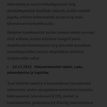
määratleda ja luua tootekategooriad ning
alamkategooriad. Koolitaja selgitab, kuidas tooteid
jagada, milliste kriteeriumide alusel ning mida
tähendavad tooteatribuudid.
Räägime tootekaardist: kuidas tooteid veebis parimal
viisil esitleda, kuidas kirjutada Google’i jaoks
atraktiivseid tootenimesid ning kasutada korrektset
tootefotograafiat. Samuti selgitatakse erinevusi
tootekoodide vahel
10.12.2025 Maksemeetodid veebis; Ladu,
pakendamine ja logistika
Tund käsitleb peamisi e-kaubanduses kasutatavaid
makseviise: alates pangaülekannetest kuni sularaha
kättesaamisel lahenduseni (COD), deebet- ja
krediitkaartide, järelmaksu (nt Klarna), makseteenuse