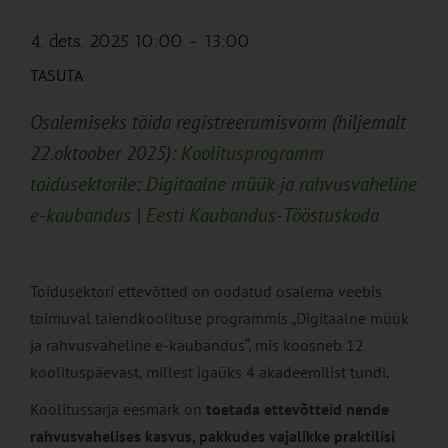
4. dets. 2025 10:00
-
13:00
TASUTA
Osalemiseks täida registreerumisvorm (hiljemalt
22.oktoober 2025):
Koolitusprogramm
toidusektorile: Digitaalne müük ja rahvusvaheline
e-kaubandus | Eesti Kaubandus-Tööstuskoda
Toidusektori ettevõtted on oodatud osalema veebis
toimuval täiendkoolituse programmis „Digitaalne müük
ja rahvusvaheline e-kaubandus“, mis koosneb 12
koolituspäevast, millest igaüks 4 akadeemilist tundi.
Koolitussarja eesmärk on
toetada ettevõtteid nende
rahvusvahelises kasvus, pakkudes vajalikke praktilisi