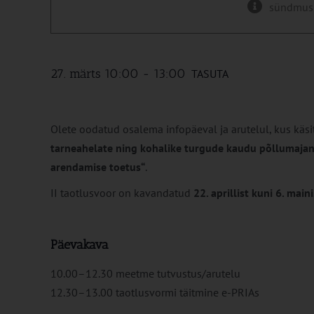
sündmus
27. märts 10:00
-
13:00
TASUTA
Olete oodatud osalema infopäeval ja arutelul, kus kä
tarneahelate ning kohalike turgude kaudu põllumajan
arendamise toetus“
.
II taotlusvoor on kavandatud
22. aprillist kuni 6. maini
Päevakava
10.00–12.30 meetme tutvustus/arutelu
12.30–13.00 taotlusvormi täitmine e-PRIAs