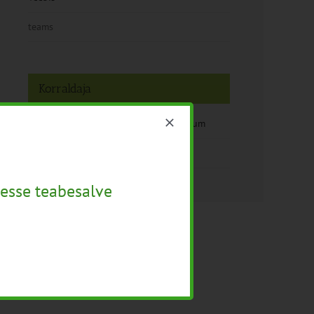
teams
Korraldaja
Regionaal- ja Põllumajandusministeerium
Vaata Korraldaja veebilehte
esse teabesalve