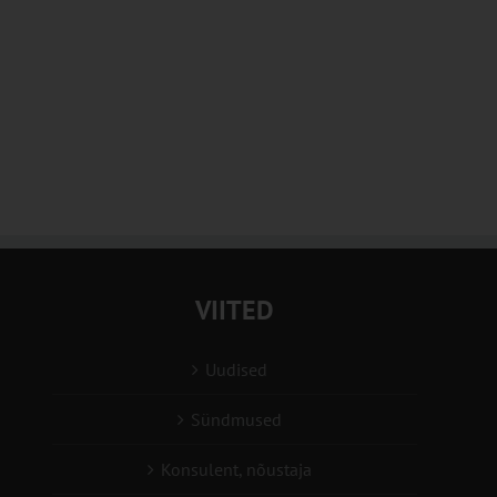
VIITED
Uudised
Sündmused
Konsulent, nõustaja