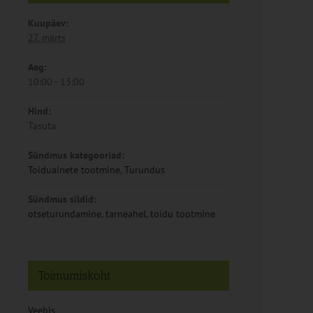
Kuupäev:
27. märts
Aeg:
10:00 - 13:00
Hind:
Tasuta
Sündmus kategooriad:
Toiduainete tootmine
,
Turundus
Sündmus sildid:
otseturundamine
,
tarneahel
,
toidu tootmine
Toimumiskoht
Veebis