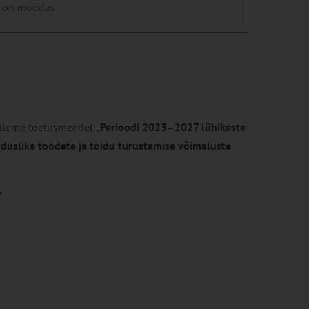
 on möödas
sitleme toetusmeedet
„Perioodi 2023–2027 lühikeste
duslike toodete ja toidu turustamise võimaluste
.