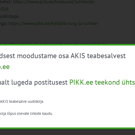
ulehel:
https://www.pria.ee/toetused/luhikeste-
2026
uskirjaga.
ega:
https://www.pikk.ee/kohalik-turg-ja-luhike-
at ettevalmistust, palun saatke need aegsasti teele.
ia.ee
, muudes küsimustes pöörduge palun
üdsest moodustame osa AKIS teabesalvest
o.ee
alt lugeda postitusest
PIKK.ee teekond ühts
80072?p=I3CAFGKVNpburZ91fS
 AKIS teabesalve uudiskirja.
irja lõpus olevate linkide kaudu.