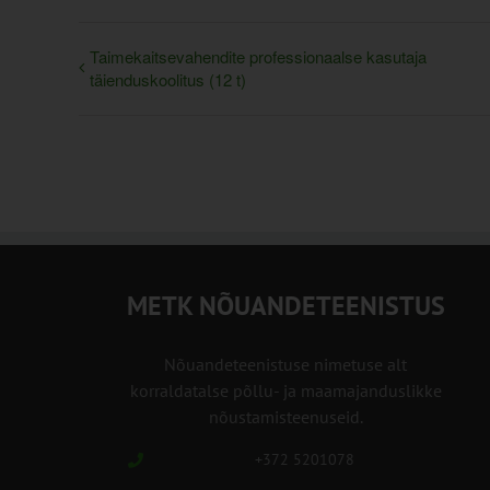
Taimekaitsevahendite professionaalse kasutaja
täienduskoolitus (12 t)
METK NÕUANDETEENISTUS
Nõuandeteenistuse nimetuse alt
korraldatalse põllu- ja maamajanduslikke
nõustamisteenuseid.
+372 5201078