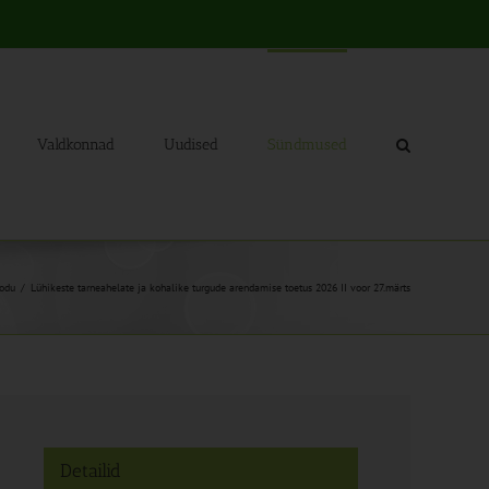
Valdkonnad
Uudised
Sündmused
odu
Lühikeste tarneahelate ja kohalike turgude arendamise toetus 2026 II voor 27.märts
Detailid