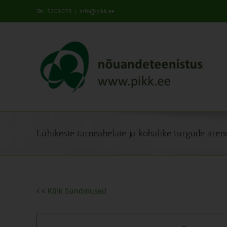
Skip
Tel: 5201078
|
info@pikk.ee
to
content
Lühikeste tarneahelate ja kohalike turgude are
« Kõik Sündmused