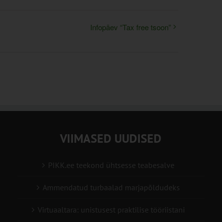
Infopäev “Tax free tsoon”
VIIMASED UUDISED
PIKK.ee teekond ühtsesse teabesalve
Ammendatud turbaalad marjapõldudeks
Virtuaaltara: unistusest praktilise tööriistani