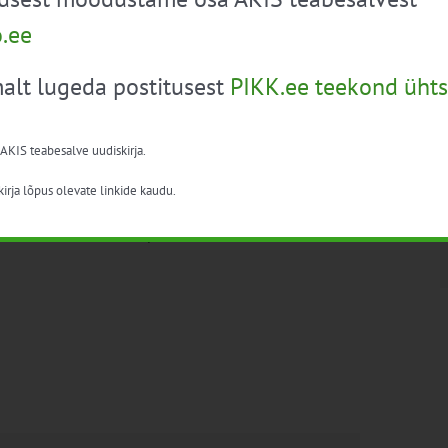
o.ee
alt lugeda postitusest
PIKK.ee teekond ühts
kell 10.00-17.00.
 AKIS teabesalve uudiskirja.
irja lõpus olevate linkide kaudu.
iri
;
valitud koolitus ka lõpetada.