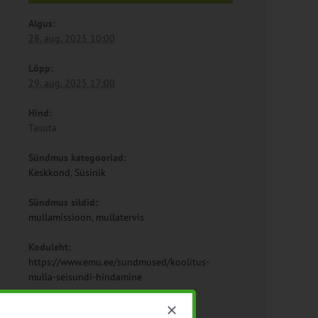
Algus:
28. aug. 2025 10:00
Lõpp:
29. aug. 2025 17:00
Hind:
Tasuta
Sündmus kategooriad:
Keskkond
,
Süsinik
Sündmus sildid:
mullamissioon
,
mullatervis
Koduleht:
https://www.emu.ee/sundmused/koolitus-
mulla-seisundi-hindamine