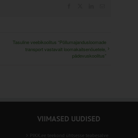
Facebook
X
LinkedIn
Email
Tasuline veebikoolitus “Põllumajandusloomade
transport vastavalt loomakaitsenõuetele,
pädevuskoolitus”
VIIMASED UUDISED
PIKK.ee teekond ühtsesse teabesalve