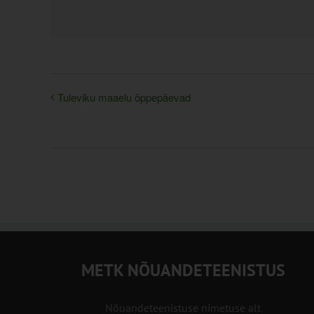
Tuleviku maaelu õppepäevad
METK NÕUANDETEENISTUS
Nõuandeteenistuse nimetuse alt