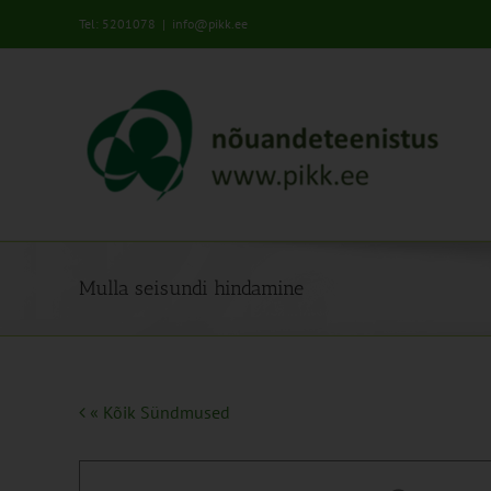
Skip
Tel: 5201078
|
info@pikk.ee
to
content
Mulla seisundi hindamine
« Kõik Sündmused