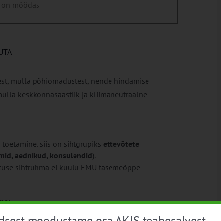
 on möödas
UTA
est, mulla põhiomadustest, nende hindamise
 mulla keskkonnasäästlik ja kliimaneutraalne
oetamine, siis on sihtgrupiks
ettevõtete
mid, aednikud, konsulendid
).
ituse sihtrühma ei kuulu EMÜ tasemeõppe
na:
üdsest moodustame osa AKIS teabesalvest