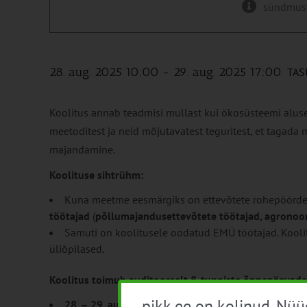
sündmus
28. aug. 2025 10:00
-
29. aug. 2025 17:00
TAS
Koolitus annab teadmisi mullast kui ökosüsteemi alus
meetoditest ja neid mõjutavatest teguritest, et tagada
majandamine.
Koolituse sihtrühm:
Kuna meetme eesmärgiks on ettevõtete rohepöörde t
töötajad
(
põllumajandusettevõtete töötajad, agronoo
Samuti on koolitusele oodatud EMÜ töötajad. Kool
üliõpilased
.
Koolitus toimub auditoorselt 8-tunniste õppepäevade
pikk.ee on kolinud. Nü
28. – 29. august 2025