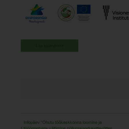
Lisa kalendrisse
Infopäev “Ohutu töökeskkonna loomine ja
tööõnnetuste vältimine põllumajandusettevõttes.