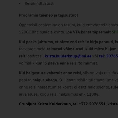
Reisikindlustust
Programm täieneb ja täpsustub!
Õppereisil osalemine on tasuta, kuid ettevõtetele arves
1200€ ühe osaleja kohta.
Loe VTA kohta täpsemalt
SII
Kui peaks juhtuma, et olete end reisile kirja pannud, ku
teavitage meid
esimesel võimalusel, kuid mitte hiljem,
reisi
aadressil
krista.kulderknup@mi.ee
või
tel: 5076
võimalik
kuni 5 päeva enne reisi toimumist
.
Kui haigestute vahetult enne reisi,
siis on vaja reisitõ
poolse
haiguslehega
. Kui jätate reisile tulemata ilma
enne reisi haigestumise korral ei esita haiguslehte,
tul
arve alusel kogu reisi maksumus ehk
1200€
.
Grupijuht Krista Kulderknup, tel +372 5076551, kris