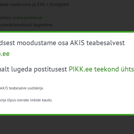
tada saatkonna ja EAS-i töötajatel
astus.
www.aroma.se
kurentsianalüüsi tegemine.
üdsest moodustame osa AKIS teabesalvest
o.ee
alt lugeda postitusest
PIKK.ee teekond ühts
 AKIS teabesalve uudiskirja.
irja lõpus olevate linkide kaudu.
olm; Stockholm – Tallinn