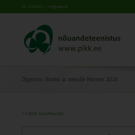
Skip
Tel: 5201078
|
info@pikk.ee
to
content
Õppereis: Rootsi ja messile Formex 2023
« Kõik Sündmused