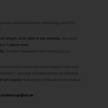
tatakse selle eest vähese tähtsusega abi (VTA)
T
.
id selgub, et te siiski ei saa osaleda,
siis palun
 kui 7 päeva enne
551
. Osaleja vahetamine ilma lisakuluta on
rke kindlustuse jaoks tõendada haigust oma arsti
 vähemalt 7- päevase etteteatamiseta või vahetult
eb teil tasuda
Marketingi Instituudi poolt esitatud
ta.kulderknup@mi.ee