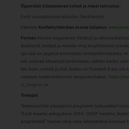
Õppereisil külastatavad kohad ja messi tutvustus:
Eesti suursaatkonna külastus Stockholmis.
Ettevõte
Konfektyrfabriken Aroma külastus
.
www.arom
Formex
messile kogunevad riiklikud ja rahvusvahelise
disainerid, tootjad ja meedia ning kingitööstuse esin
iga saal on jagatud erinevateks tootepiirkondadeks, sh m
mis sobivad ideaalselt kinkimiseks, näiteks käsitsi val
tee, kohv, vürtsid ja õlid. Kokku on Formexil 8 ala, siit 
vastavas tootevaldkonnas eksponeeritakse:
https://w
sc_lang=sv-se
Toetajad
Teadmussiirde pikaajaline programm toidusektori müü
“Eesti maaelu arengukava 2014–2020” meetme „Teadmussi
programmid“ raames ning seda rahastatakse Euroopa 