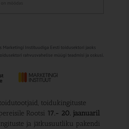
 on möödas
 Marketingi Instituudiga Eesti toidusektori jaoks
idusektori rahvusvahelise müügi teadmisi ja oskusi.
oidutootjaid, toidukingituste
pereisile Rootsi
17.- 20. jaanuaril
ingituste ja jätkusuutliku pakendi