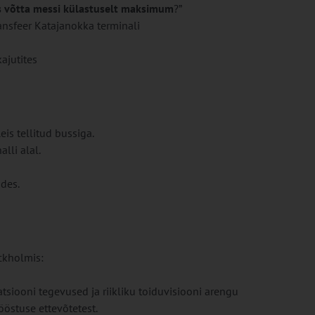
 võtta messi külastuselt maksimum
?”
ansfeer Katajanokka terminali
ajutites
is tellitud bussiga.
lli alal.
ades.
ckholmis:
siooni tegevused ja riikliku toiduvisiooni arengu
östuse ettevõtetest.