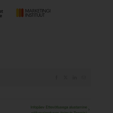
Facebook
X
LinkedIn
Email
Infopäev Ettevõtlusega alustamine
põllumajanduses (toimub Zoomis)