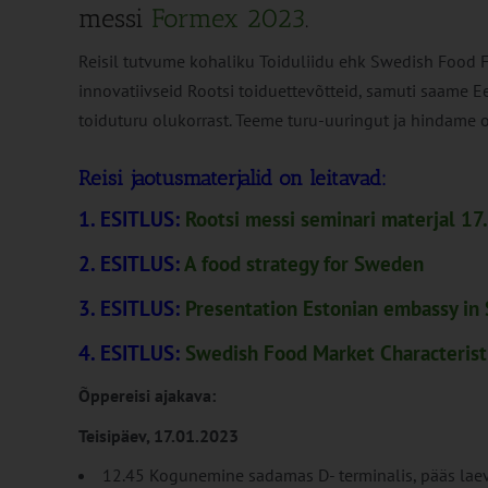
messi
Formex 2023
.
Reisil tutvume kohaliku Toiduliidu ehk Swedish Food 
innovatiivseid Rootsi toiduettevõtteid, samuti saame 
toiduturu olukorrast. Teeme turu-uuringut ja hindame 
Reisi jaotusmaterjalid on leitavad:
1. ESITLUS:
Rootsi messi seminari materjal 1
2. ESITLUS:
A food strategy for Sweden
3. ESITLUS:
Presentation Estonian embassy in
4. ESITLUS:
Swedish Food Market Characteris
Õppereisi ajakava:
Teisipäev, 17.01.2023
12.45 Kogunemine sadamas D- terminalis, pääs laev