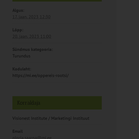
Algus:
17. jaan. 2023 12:30
Lõpp:
20. jaan. 2023 11:00
Sündmus kategooria:
Turundus
Koduleht:
https://mi.ee/oppereis-rootsi/
Korraldaja
Visionest Institute / Marketingi Instituut
Email
gloria.saarna@mi.ee