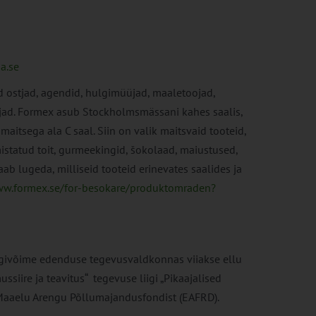
a.se
d ostjad, agendid, hulgimüüjad, maaletoojad,
dajad. Formex asub Stockholmsmässani kahes saalis,
aitsega ala C saal. Siin on valik maitsvaid tooteid,
mistatud toit, gurmeekingid, šokolaad, maiustused,
saab lugeda, milliseid tooteid erinevates saalides ja
ww.formex.se/for-besokare/produktomraden?
givõime edenduse tegevusvaldkonnas viiakse ellu
ire ja teavitus“ tegevuse liigi „Pikaajalised
Maaelu Arengu Põllumajandusfondist (EAFRD).