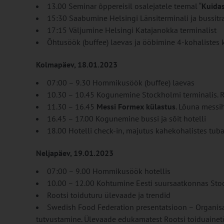
13.00 Seminar õppereisil osalejatele teemal “
Kuidas
15:30 Saabumine Helsingi Länsiterminali ja bussitr
17:15 Väljumine Helsingi Katajanokka terminalist
Õhtusöök (buffee) laevas ja ööbimine 4-kohalistes k
Kolmapäev, 18.01.2023
07:00 – 9.30 Hommikusöök (buffee) laevas
10.30 – 10.45 Kogunemine Stockholmi terminalis. Re
11.30 – 16.45
Messi Formex külastus
. Lõuna messiha
16.45 – 17.00 Kogunemine bussi ja sõit hotelli
18.00 Hotelli check-in, majutus kahekohalistes tub
Neljapäev, 19.01.2023
07:00 – 9.00 Hommikusöök hotellis
10.00 – 12.00 Kohtumine Eesti suursaatkonnas Sto
Rootsi toiduturu ülevaade ja trendid
Swedish Food Federation presentatsioon – Organisat
tutvustamine. Ülevaade edukamatest Rootsi toiduainetö