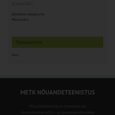
9. juuni 2017
Sündmus kategooria:
Metsandus
Toimumiskoht
Muu
METK NÕUANDETEENISTUS
Nõuandeteenistuse nimetuse alt
korraldatalse põllu- ja maamajanduslikke