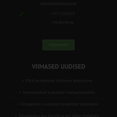
nõustamisteenuseid.
+372 5201078
info@pikk.ee
Kirjuta meile!
VIIMASED UUDISED
PIKK.ee teekond ühtsesse teabesalve
Ammendatud turbaalad marjapõldudeks
Virtuaaltara: unistusest praktilise tööriistani
Turuaiandus kui elustiil ja äri: Väike Mahetalu