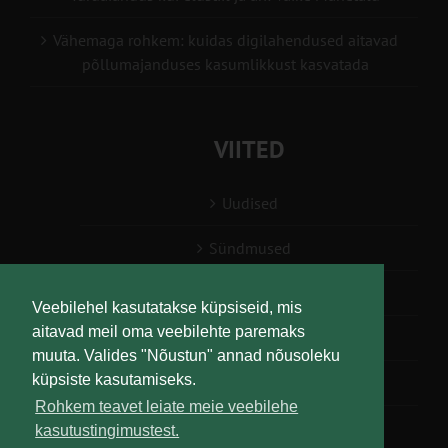
Vähemaga rohkem: kuidas digilahendused aitavad
põllumajanduses kasumlikkust kasvatada
VIITED
Uudised
Sündmused
Konsulent, nõustaja
Veebilehel kasutatakse küpsiseid, mis
aitavad meil oma veebilehte paremaks
Teabesalv
muuta. Valides "Nõustun" annad nõusoleku
küpsiste kasutamiseks.
Liitu uudiskirjaga
Rohkem teavet leiate meie veebilehe
kasutustingimustest.