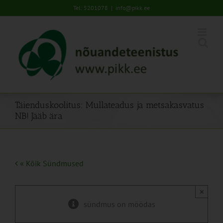
Skip
Tel: 5201078
|
info@pikk.ee
to
content
Täienduskoolitus: Mullateadus ja metsakasvatus
NB! Jääb ära
« Kõik Sündmused
×
sündmus on möödas