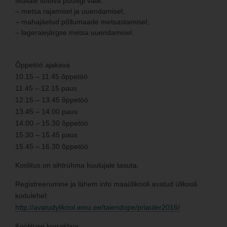
Mullale sobiva puuliigi valik:
– metsa rajamisel ja uuendamisel;
– mahajäetud põllumaade metsastamisel;
– lageraiejärgse metsa uuendamisel.
Õppetöö ajakava
10.15 – 11.45 õppetöö
11.45 – 12.15 paus
12.15 – 13.45 õppetöö
13.45 – 14.00 paus
14.00 – 15.30 õppetöö
15.30 – 15.45 paus
15.45 – 16.30 õppetöö
Koolitus on sihtrühma kuulujale tasuta.
Registreerumine ja lähem info maaülikooli avatud ülikooli
kodulehel:
http://avatudylikool.emu.ee/taiendope/priauler2016/
Koolituse korraldaja: