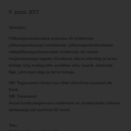
9. juuni 2017
Sihtrühm:
Põllumajandustoodete tootmise või töötlemise,
põllumajandusmaa hooldamise, põllumajandustoodetest
mittepõllumajandustoodete töötlemise või metsa
majandamisega tegelev füüsilisest isikust ettevõtja ja tema
töötaja ning eraõigusliku juriidilise isiku osanik, aktsionär,
liige, juhtorgani liige ja tema töötaja.
NB! Tegevusest võivad osa võtta sihtrühma kuulujad üle
Eesti.
NB! Teavitame!
Antud koolitustegevuses osalemine on osaleja jaoks vähese
tähtsusega abi summas 65 eurot.
Sisu: