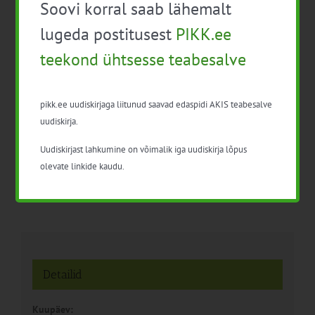
Soovi korral saab lähemalt
Facebook
X
LinkedIn
Email
lugeda postitusest
PIKK.ee
teekond ühtsesse teabesalve
Mahepõllumajanduse
Koolitus
pikk.ee uudiskirjaga liitunud saavad edaspidi AKIS teabesalve
koolitus-põllupäev Kuusiku
„HOOLDUSRAIED“
uudiskirja.
Katsekeskuses
Uudiskirjast lahkumine on võimalik iga uudiskirja lõpus
olevate linkide kaudu.
Detailid
Kuupäev: