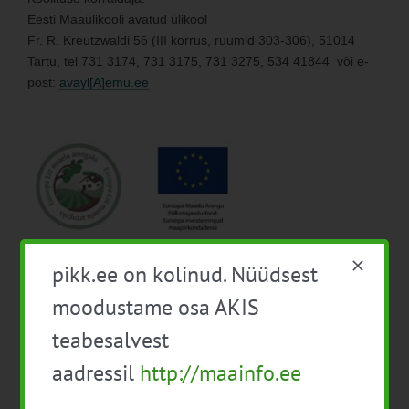
Eesti Maaülikooli avatud ülikool
Fr. R. Kreutzwaldi 56 (III korrus, ruumid 303-306), 51014
Tartu, tel 731 3174, 731 3175, 731 3275, 534 41844 või e-
post:
avayl[A]emu.ee
pikk.ee on kolinud. Nüüdsest
Lisa kalendrisse
moodustame osa AKIS
teabesalvest
aadressil
http://maainfo.ee