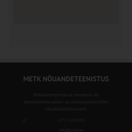
METK NÕUANDETEENISTUS
Nõuandeteenistuse nimetuse alt
korraldatalse põllu- ja maamajanduslikke
nõustamisteenuseid.
+372 5201078
info@pikk.ee