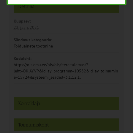
Detailid
Kuupäev:
22. jaan. 2021
Sündmus kategooria:
Toiduainete tootmine
Koduleht:
https://ois.emu.ee/pls/ois/!tere.tulemast?
leht=OK.AY.VP&id_ay_programm=10582&id_ay_toimumin
e=15724&systeemi_seaded=3,1,12,1,
Korraldaja
Toimumiskoht