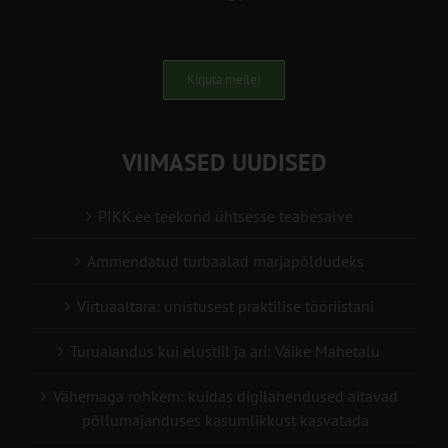
Kirjuta meile!
VIIMASED UUDISED
PIKK.ee teekond ühtsesse teabesalve
Ammendatud turbaalad marjapõldudeks
Virtuaaltara: unistusest praktilise tööriistani
Turuaiandus kui elustiil ja äri: Väike Mahetalu
Vähemaga rohkem: kuidas digilahendused aitavad
põllumajanduses kasumlikkust kasvatada