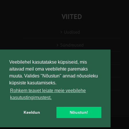
VIITED
Uudised
Sündmused
Konsulent, nõustaja
Veebilehel kasutatakse küpsiseid, mis
aitavad meil oma veebilehte paremaks
Teabesalv
muuta. Valides "Nõustun" annad nõusoleku
küpsiste kasutamiseks.
Liitu uudiskirjaga
Rohkem teavet leiate meie veebilehe
kasutustingimustest.
Keeldun
Nõustun!
Copyright
Maaelu Teadmuskeskus | All Rights Reserved