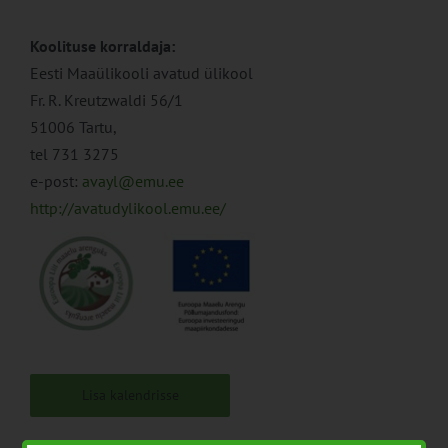
.
Koolituse korraldaja:
Eesti Maaülikooli avatud ülikool
Fr. R. Kreutzwaldi 56/1
51006 Tartu,
tel 731 3275
e-post:
avayl@emu.ee
http://avatudylikool.emu.ee/
Lisa kalendrisse