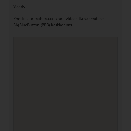
Veebis
Koolitus toimub maaülikooli videosilla vahendusel
BigBlueButton (BBB) keskkonnas.