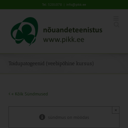
Skip
Tel: 5201078
|
info@pikk.ee
to
content
Toidupatogeenid (veebipõhine kursus)
« Kõik Sündmused
×
sündmus on möödas