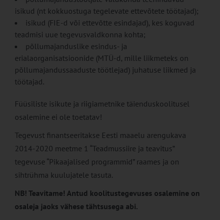
isikud (nt kokkuostuga tegelevate ettevõtete töötajad);
isikud (FIE-d või ettevõtte esindajad), kes koguvad
teadmisi uue tegevusvaldkonna kohta;
põllumajanduslike esindus- ja
erialaorganisatsioonide (MTÜ-d, mille liikmeteks on
põllumajandussaaduste töötlejad) juhatuse liikmed ja
töötajad.
Füüsiliste isikute ja riigiametnike täienduskoolitusel
osalemine ei ole toetatav!
Tegevust finantseeritakse Eesti maaelu arengukava
2014-2020 meetme 1 “Teadmussiire ja teavitus”
tegevuse “Pikaajalised programmid” raames ja on
sihtrühma kuulujatele tasuta.
NB! Teavitame! Antud koolitustegevuses osalemine on
osaleja jaoks vähese tähtsusega abi.