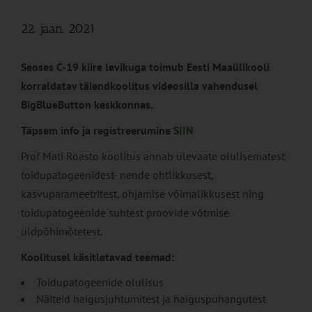
22. jaan. 2021
Seoses C-19 kiire levikuga toimub Eesti Maaülikooli
korraldatav täiendkoolitus videosilla vahendusel
BigBlueButton keskkonnas.
Täpsem info ja registreerumine
SIIN
Prof Mati Roasto koolitus annab ülevaate olulisematest
toidupatogeenidest- nende ohtlikkusest,
kasvuparameetritest, ohjamise võimalikkusest ning
toidupatogeenide suhtest proovide võtmise
üldpõhimõtetest.
Koolitusel käsitletavad teemad:
Toidupatogeenide olulisus
Näiteid haigusjuhtumitest ja haiguspuhangutest