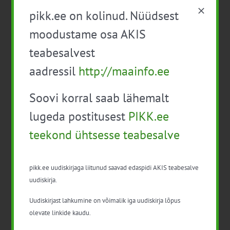
pikk.ee on kolinud. Nüüdsest
moodustame osa AKIS
teabesalvest
Facebook
X
LinkedIn
Email
aadressil
http://maainfo.ee
Soovi korral saab lähemalt
Taimekaitsevahendite
Taimekaitse aluskoolitus
lugeda postitusest
PIKK.ee
professionaalse kasutaja
professionaalsele
teekond ühtsesse teabesalve
täiendkoolitus (12 tundi)
kasutajale (22 t)
pikk.ee uudiskirjaga liitunud saavad edaspidi AKIS teabesalve
uudiskirja.
Uudiskirjast lahkumine on võimalik iga uudiskirja lõpus
olevate linkide kaudu.