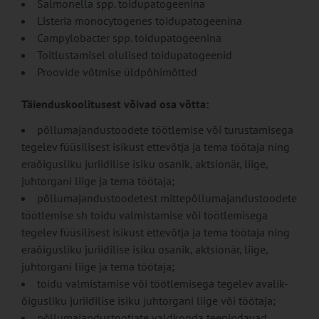
Salmonella spp. toidupatogeenina
Listeria monocytogenes toidupatogeenina
Campylobacter spp. toidupatogeenina
Toitlustamisel olulised toidupatogeenid
Proovide võtmise üldpõhimõtted
Täienduskoolitusest võivad osa võtta:
põllumajandustoodete töötlemise või turustamisega
tegelev füüsilisest isikust ettevõtja ja tema töötaja ning
eraõigusliku juriidilise isiku osanik, aktsionär, liige,
juhtorgani liige ja tema töötaja;
põllumajandustoodetest mittepõllumajandustoodete
töötlemise sh toidu valmistamise või töötlemisega
tegelev füüsilisest isikust ettevõtja ja tema töötaja ning
eraõigusliku juriidilise isiku osanik, aktsionär, liige,
juhtorgani liige ja tema töötaja;
toidu valmistamise või töötlemisega tegelev avalik-
õigusliku juriidilise isiku juhtorgani liige või töötaja;
põllumajandustootjate valdkonda teenindavad